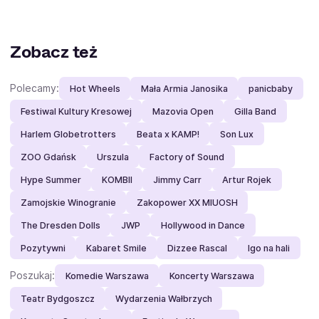
Zobacz też
Polecamy:
Hot Wheels
Mała Armia Janosika
panicbaby
Festiwal Kultury Kresowej
Mazovia Open
Gilla Band
Harlem Globetrotters
Beata x KAMP!
Son Lux
ZOO Gdańsk
Urszula
Factory of Sound
Hype Summer
KOMBII
Jimmy Carr
Artur Rojek
Zamojskie Winogranie
Zakopower XX MIUOSH
The Dresden Dolls
JWP
Hollywood in Dance
Pozytywni
Kabaret Smile
Dizzee Rascal
Igo na hali
Poszukaj:
Komedie Warszawa
Koncerty Warszawa
Teatr Bydgoszcz
Wydarzenia Wałbrzych