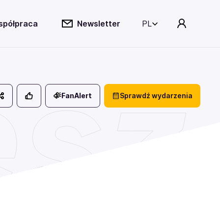
spółpraca
Newsletter
PL
sz
FanAlert
Sprawdź wydarzenia