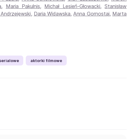
a
,
Maria Pakulnis
,
Michał Lesień-Głowacki
,
Stanisław
 Andrzejewski
,
Daria Widawska
,
Anna Gornostaj
,
Marta
 serialowe
aktorki filmowe