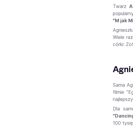
Twarz
A
popularny
"M jak M
Agnieszk
Wiele ra
córki: Zo
Agni
Sama Agn
filmie "
najlepszy
Dla sam
"Dancing
100 tysi