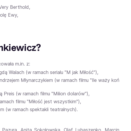
Very Berthold,
rolę Ewy,
nkiewicz?
owała m.in. z:
ą Walach (w ramach serialu "M jak Miłość"),
drzejem Młynarczykiem (w ramach filmu "Ile waży koń
Preis (w ramach filmu "Milion dolarów"),
mach filmu "Miłość jest wszystkim"),
 (w ramach spektakli teatralnych).
 Pazura
,
Anita Sokołowska
,
Olaf Lubaszenko
,
Marcin