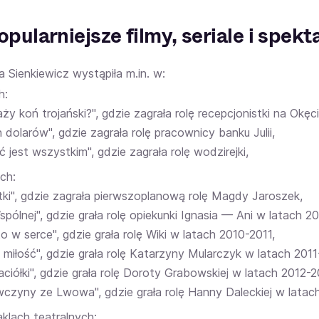
pularniejsze filmy, seriale i spek
 Sienkiewicz wystąpiła m.in. w:
h:
aży koń trojański?", gdzie zagrała rolę recepcjonistki na Okęci
n dolarów", gdzie zagrała rolę pracownicy banku Julii,
ć jest wszystkim", gdzie zagrała rolę wodzirejki,
ach:
tki", gdzie zagrała pierwszoplanową rolę Magdy Jaroszek,
pólnej", gdzie grała rolę opiekunki Ignasia — Ani w latach 2
o w serce", gdzie grała rolę Wiki w latach 2010-2011,
 miłość", gdzie grała rolę Katarzyny Mularczyk w latach 2011
aciółki", gdzie grała rolę Doroty Grabowskiej w latach 2012-2
wczyny ze Lwowa", gdzie grała rolę Hanny Daleckiej w latac
klach teatralnych: