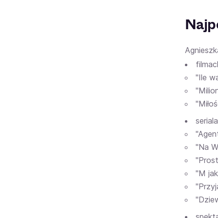
Najpo
Agnieszka
filmac
"Ile w
"Milio
"Miłoś
serial
"Agen
"Na Ws
"Prost
"M jak
"Przyj
"Dzie
spekta