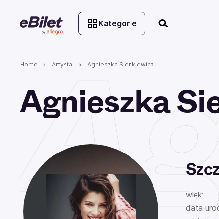
Kategorie
Ag
Home
Artysta
Agnieszka Sienkiewicz
Agnieszka Si
Szcz
wiek:
data uro