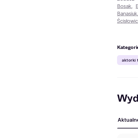
Bosak
,
Banasiuk
Ścisłowi
Kategori
aktorki 
Wyd
Aktualn