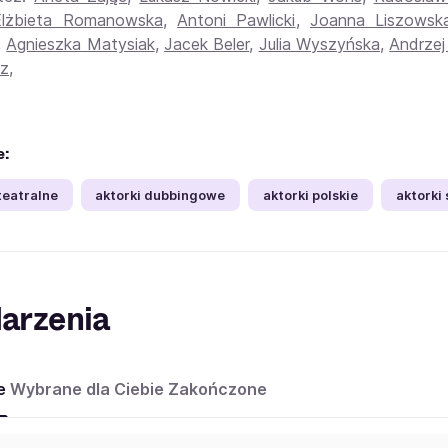
Elżbieta Romanowska
,
Antoni Pawlicki
,
Joanna Liszowsk
,
Agnieszka Matysiak
,
Jacek Beler
,
Julia Wyszyńska
,
Andrzej
cz
,
e:
teatralne
aktorki dubbingowe
aktorki polskie
aktorki
arzenia
e
Wybrane dla Ciebie
Zakończone