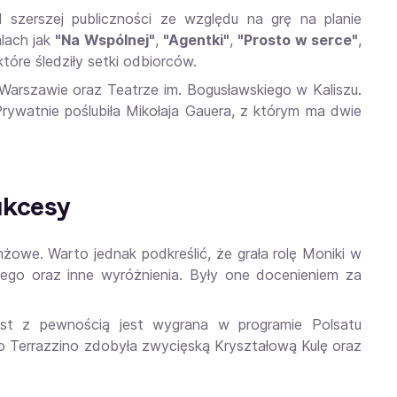
szerszej publiczności ze względu na grę na planie
alach jak
"Na Wspólnej"
,
"Agentki"
,
"Prosto w serce"
,
tóre śledziły setki odbiorców.
arszawie oraz Teatrze im. Bogusławskiego w Kaliszu.
Prywatnie poślubiła Mikołaja Gauera, z którym ma dwie
ukcesy
owe. Warto jednak podkreślić, że grała rolę Moniki w
żnego oraz inne wyróżnienia. Były one docenieniem za
ast z pewnością jest wygrana w programie Polsatu
o Terrazzino zdobyła zwycięską Kryształową Kulę oraz