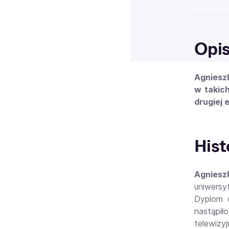
Opi
Agnieszk
w takich
drugiej 
Hist
Agniesz
uniwersyt
Dyplom o
nastąpiło
telewizyj