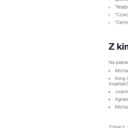
"Małże
"Czwo
"Centr
Z ki
Na plani
Micha
Iloną
trojański?
Joann
Agnie
Micha
Zobacz 