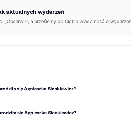
ak aktualnych wydarzeń
knij „Obserwuj”, a prześlemy do Ciebie wiadomość o wydarzeni
urodziła się Agnieszka Sienkiewicz?
zka Sienkiewicz urodziła się 19 lipca 1984 roku.
urodziła się Agnieszka Sienkiewicz?