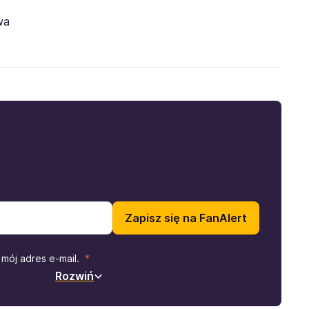
wa
Zapisz się na FanAlert
mój adres e-mail.
Rozwiń