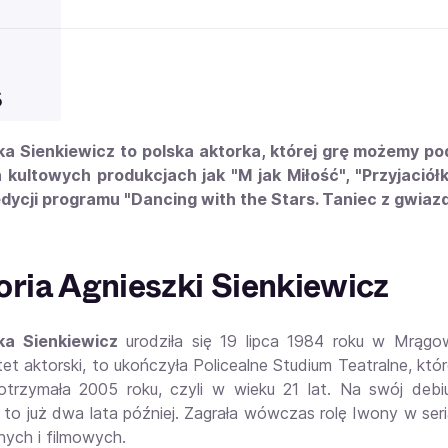
s
a Sienkiewicz to polska aktorka, której grę możemy po
 kultowych produkcjach jak "M jak Miłość", "Przyjaciół
edycji programu "Dancing with the Stars. Taniec z gwiaz
oria Agnieszki Sienkiewicz
ka Sienkiewicz
urodziła się 19 lipca 1984 roku w Mrągo
et aktorski, to ukończyła Policealne Studium Teatralne, któ
trzymała 2005 roku, czyli w wieku 21 lat. Na swój debi
 to już dwa lata później. Zagrała wówczas rolę Iwony w seria
nych i filmowych.