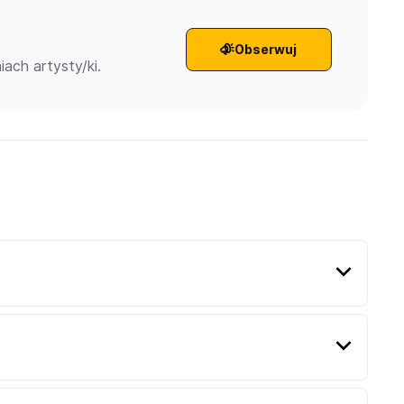
Obserwuj
ach artysty/ki.