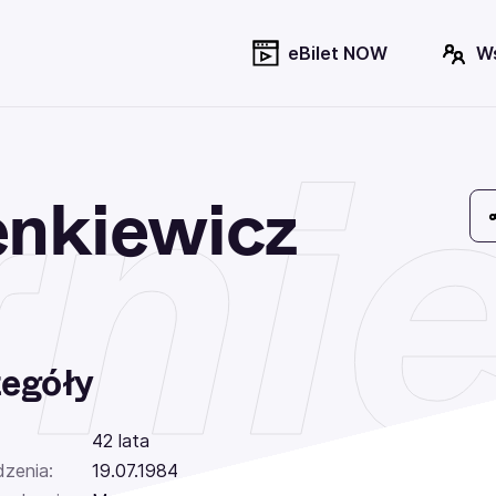
eBilet NOW
W
nie
enkiewicz
egóły
42 lata
dzenia:
19.07.1984