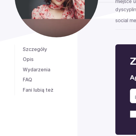
miejsce u
dyscyplin
social me
Szczegóły
Z
Opis
Wydarzenia
A
FAQ
Fani lubią też