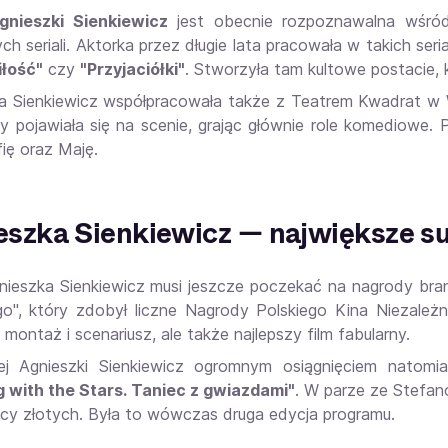
gnieszki Sienkiewicz
jest obecnie rozpoznawalna wśród 
ch seriali. Aktorka przez długie lata pracowała w takich seri
iłość"
czy
"Przyjaciółki"
. Stworzyła tam kultowe postacie, k
a Sienkiewicz współpracowała także z Teatrem Kwadrat w W
zy pojawiała się na scenie, grając głównie role komediowe. 
fię oraz Maję.
eszka Sienkiewicz — największe s
ieszka Sienkiewicz musi jeszcze poczekać na nagrody branż
Ego", który zdobył liczne Nagrody Polskiego Kina Niezale
 montaż i scenariusz, ale także najlepszy film fabularny.
ej Agnieszki Sienkiewicz ogromnym osiągnięciem natomi
 with the Stars. Taniec z gwiazdami"
. W parze ze Stefan
ęcy złotych. Była to wówczas druga edycja programu.