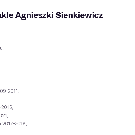
takle Agnieszki Sienkiewicz
u,
009-2011,
-2015,
021,
h 2017-2018,