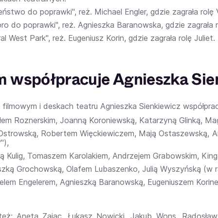
ństwo do poprawki", reż. Michael Engler, gdzie zagrała rolę 
ro do poprawki", reż. Agnieszka Baranowska, gdzie zagrała 
al West Park", reż. Eugeniusz Korin, gdzie zagrała rolę Juliet.
m współpracuje Agnieszka Sie
e filmowym i deskach teatru Agnieszka Sienkiewicz współprac
łem Roznerskim, Joanną Koroniewską, Katarzyną Glinką, Magd
 Ostrowską, Robertem Więckiewiczem, Mają Ostaszewską, An
"),
ą Kulig, Tomaszem Karolakiem, Andrzejem Grabowskim, Kingą 
szką Grochowską, Olafem Lubaszenko, Julią Wyszyńską (w ra
elem Engelerem, Agnieszką Baranowską, Eugeniuszem Korinem
też:
Aneta Zając
,
Łukasz Nowicki
,
Jakub Wons
,
Radosław