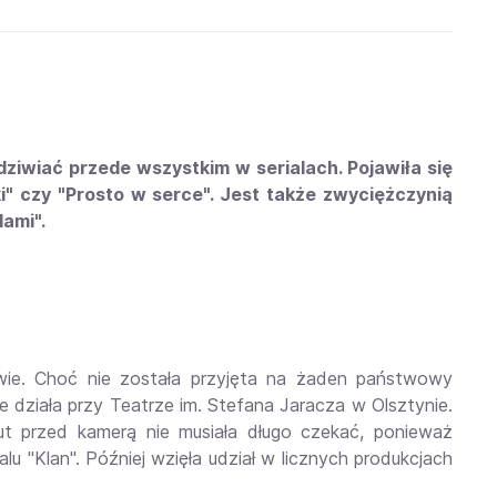
dziwiać przede wszystkim w serialach. Pojawiła się
ki" czy "Prosto w serce". Jest także zwyciężczynią
dami".
wie. Choć nie została przyjęta na żaden państwowy
re działa przy Teatrze im. Stefana Jaracza w Olsztynie.
ut przed kamerą nie musiała długo czekać, ponieważ
lu "Klan". Później wzięła udział w licznych produkcjach