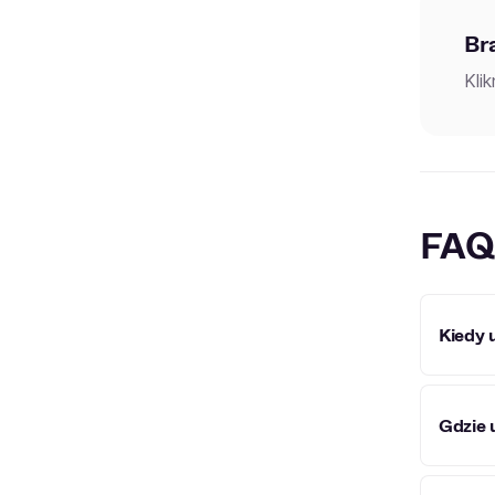
Br
Kli
FAQ
Kiedy 
Agnies
Gdzie 