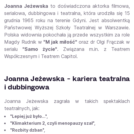
Joanna Jeżewska
to doświadczona aktorka filmowa,
serialowa, dubbingowa i teatralna, która urodziła się 15
grudnia 1965 roku na terenie Gdyni. Jest absolwentką
Państwowej Wyższej Szkoły Teatralnej w Warszawie.
Polska widownia pokochała ją przede wszystkim za role
Magdy Rudnik w
"M jak miłość"
oraz dr Olgi Frączak w
serialu
"Samo życie"
. Związana m.in. z Teatrem
Współczesnym i Teatrem Capitol.
Joanna Jeżewska - kariera teatralna
i dubbingowa
Joanna Jeżewska zagrała w takich spektaklach
teatralnych, jak:
"Lepiej już było...",
"Klimakterium 2, czyli menopauzy szał",
"Rozbity dzban",