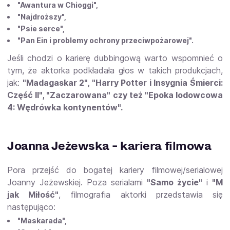
"Awantura w Chioggi",
"Najdroższy",
"Psie serce",
"Pan Ein i problemy ochrony przeciwpożarowej".
Jeśli chodzi o karierę dubbingową warto wspomnieć o
tym, że aktorka podkładała głos w takich produkcjach,
jak:
"Madagaskar 2", "Harry Potter i Insygnia Śmierci:
Część II", "Zaczarowana" czy też "Epoka lodowcowa
4: Wędrówka kontynentów".
Joanna Jeżewska - kariera filmowa
Pora przejść do bogatej kariery filmowej/serialowej
Joanny Jeżewskiej. Poza serialami
"Samo życie"
i
"M
jak Miłość"
, filmografia aktorki przedstawia się
następująco:
"Maskarada",