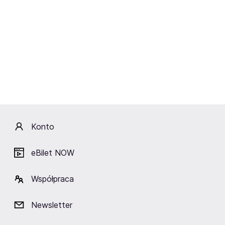
Sobota
10.10.2026
17:00
Agencja Artystyczna MUZA
Klimakterium 2 czyli menopauzy
szał
Konto
Chrzanów,
MOKSiR Chrzanów
eBilet NOW
Bilety wyprzedane.
Zapisz się na FanAlert.
Współpraca
Zapisz się na FanAlert
Newsletter