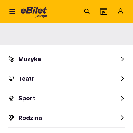
Joan
Home
Artysta
Joanna Jeżewska
Joanna Jeżewska
Muzyka
Sprawdź wydarzenia
Teatr
FanAlert
Sport
Rodzina