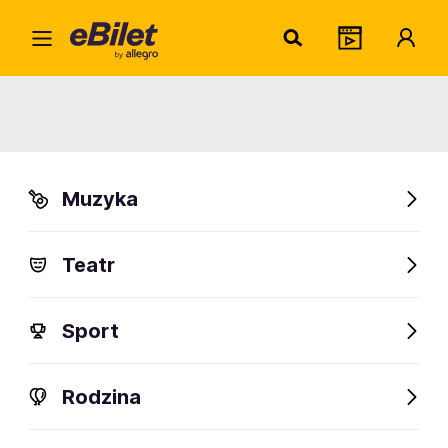
Kamil
Home
Artysta
Kamil Kula
Kamil Kula
Muzyka
Sprawdź wydarzenia
Teatr
FanAlert
Sport
Rodzina