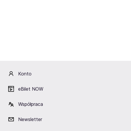
Wtorek
15.09.2026
19:00
TEATR GARNIZON SZTUKI Sp. z o.o. Sp. k.
Nienasyceni
Warszawa,
Garnizon Sztuki
Kup bilety
od 128,90 zł
Cena zawiera wszystkie opłaty obowiązkowe.
Konto
eBilet NOW
Współpraca
Newsletter