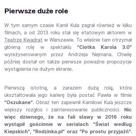
Pierwsze duże role
W tym samym czasie Kamil Kula zagrał również w kilku
filmach, a od 2013 roku stał się etatowym aktorem w
Teatrze Kwadrat
w Warszawie. To właśnie tam otrzymał
główną rolę w spektaklu
"Ciotka Karola 3.0"
wyreżyserowanym przez Andrzeja Nejmana. Chwilę
później dostał on także pierwsze poważne propozycje
wystąpienia na dużym ekranie.
Pierwszą istotną, a zarazem dużą rolą, która
ukształtowała jego karierę była postać Pawła w filmie
"Oszukane"
. Obraz ten zapewnił Kamilowi Kula jeszcze
większy rozgłos i zainteresowanie publiczności.
Nic
więc dziwnego, że na fali sławy w 2016 roku
wystąpił gościnnie w serialach "Świat według
Kiepskich", "Rodzinka.pl" oraz "Po prostu przyjaźń".