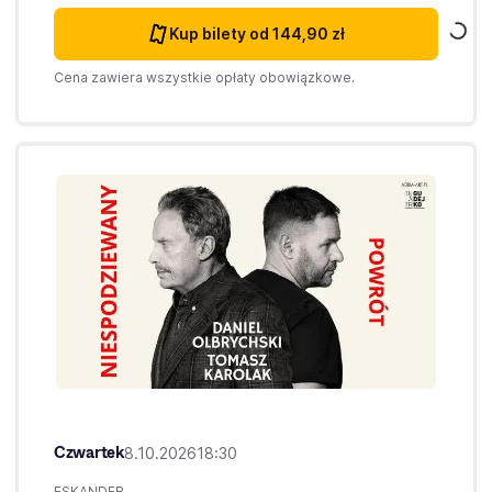
Kup bilety
od 144,90 zł
Cena zawiera wszystkie opłaty obowiązkowe.
Czwartek
8.10.2026
18:30
ESKANDER