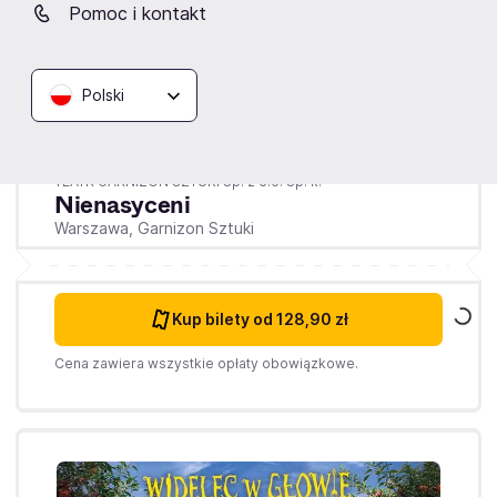
Pomoc i kontakt
Polski
Środa
16.09.2026
19:00
TEATR GARNIZON SZTUKI Sp. z o.o. Sp. k.
Nienasyceni
Warszawa,
Garnizon Sztuki
Kup bilety
od 128,90 zł
Cena zawiera wszystkie opłaty obowiązkowe.