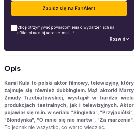
Zapisz się na FanAlert
Chcę otrzymywać powiadomienia o wydarzeniach na
eBilet.pl na mój adres e-mail.
Rozwiń
Opis
Kamil Kula
to polski aktor filmowy, telewizyjny, który
zajmuje się również dubbingiem. Mąż aktorki Marty
Żmudy–Trzebiatowskiej, wystąpił w bardzo wielu
produkcjach teatralnych, jak i telewizyjnych. Aktor
pojawiał się m.in. w serialu "Singielka", "Przyjaciółki",
"Blondynka", "O mnie się nie martw", "Za marzenia".
To jednak nie wszystko, co warto wiedzieć.