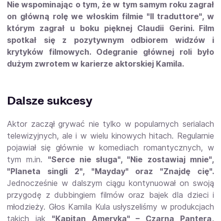
Nie wspominając o tym, że w tym samym roku zagrał
on główną rolę we włoskim filmie "Il traduttore", w
którym zagrał u boku pięknej Claudii Gerini. Film
spotkał się z pozytywnym odbiorem widzów i
krytyków filmowych. Odegranie głównej roli było
dużym zwrotem w karierze aktorskiej Kamila.
Dalsze sukcesy
Aktor zaczął grywać nie tylko w popularnych serialach
telewizyjnych, ale i w wielu kinowych hitach. Regularnie
pojawiał się głównie w komediach romantycznych, w
tym m.in.
"Serce nie sługa", "Nie zostawiaj mnie",
"Planeta singli 2", "Mayday" oraz "Znajdę cię".
Jednocześnie w dalszym ciągu kontynuował on swoją
przygodę z dubbingiem filmów oraz bajek dla dzieci i
młodzieży. Głos Kamila Kula usłyszeliśmy w produkcjach
takich jak
"Kapitan Ameryka" – Czarna Pantera,