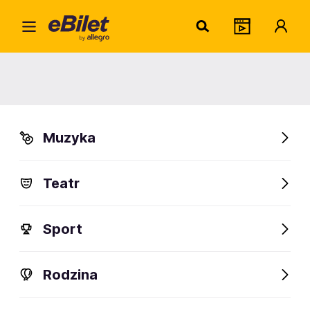
Marc
Home
Artysta
Marcin Bosak
Marcin Bosak
Muzyka
Sprawdź wydarzenia
Teatr
FanAlert
Sport
Rodzina