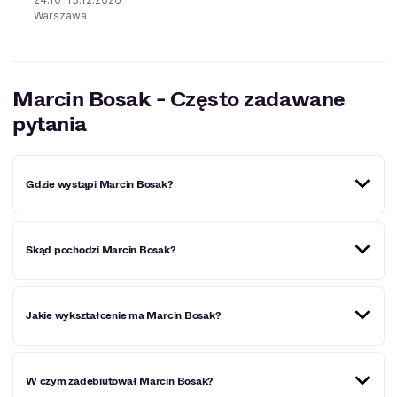
Warszawa
Marcin Bosak - Często zadawane
pytania
Gdzie wystąpi Marcin Bosak?
Miejscowości, w których Marcin Bosak wystąpi w
Skąd pochodzi Marcin Bosak?
najbliższym czasie:
Warszawa
.
Aktor urodził się i wychował w Łodzi.
Jakie wykształcenie ma Marcin Bosak?
Marcin Bosak studiował aktorstwo na Akademii Teatralnej
W czym zadebiutował Marcin Bosak?
w Warszawie. Studia ukończył z wyróżnieniem.