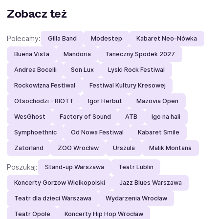
Zobacz też
Polecamy:
Gilla Band
Modestep
Kabaret Neo-Nówka
Buena Vista
Mandoria
Taneczny Spodek 2027
Andrea Bocelli
Son Lux
Lyski Rock Festiwal
Rockowizna Festiwal
Festiwal Kultury Kresowej
Otsochodzi - RIOTT
Igor Herbut
Mazovia Open
WesGhost
Factory of Sound
ATB
Igo na hali
Symphoethnic
Od Nowa Festiwal
Kabaret Smile
Zatorland
ZOO Wrocław
Urszula
Malik Montana
Poszukaj:
Stand-up Warszawa
Teatr Lublin
Koncerty Gorzow Wielkopolski
Jazz Blues Warszawa
Teatr dla dzieci Warszawa
Wydarzenia Wrocław
Teatr Opole
Koncerty Hip Hop Wrocław