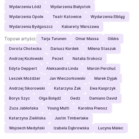
Wydarzenia Łódź
Wydarzenia Białystok
Wydarzenia Opole
Teatr Katowice
Wydarzenia Elbląg
Wydarzenia Bydgoszcz
Kabarety Warszawa
Topowi artyści:
Tarja Turunen
Omar Massa
Gibbs
Dorota Chotecka
Dariusz Kordek
Milena Staszuk
Andrzej Kozłowski
Pezet
Natalia Srokocz
Edyta Geppert
Aleksandra Linda
Marcin Perchuć
Leszek Możdżer
Jan Wieczorkowski
Marek Dyjak
Andrzej Sikorowski
Katarzyna Żak
Ewa Kasprzyk
Borys Szyc
Olga Bołądź
Gedz
Damiano David
Zuza Jabłońska
Young Multi
Karolina Piwosz
Katarzyna Zielińska
Justin Timberlake
Wojciech Medyński
Izabela Dąbrowska
Lucyna Malec