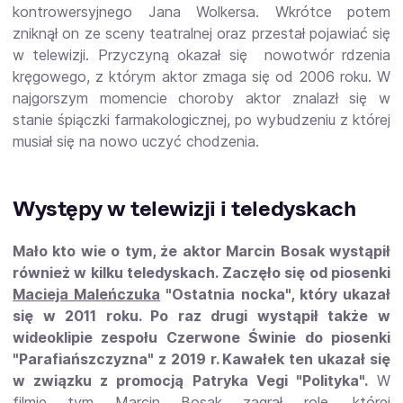
kontrowersyjnego Jana Wolkersa. Wkrótce potem
zniknął on ze sceny teatralnej oraz przestał pojawiać się
w telewizji. Przyczyną okazał się nowotwór rdzenia
kręgowego, z którym aktor zmaga się od 2006 roku. W
najgorszym momencie choroby aktor znalazł się w
stanie śpiączki farmakologicznej, po wybudzeniu z której
musiał się na nowo uczyć chodzenia.
Występy w telewizji i teledyskach
Mało kto wie o tym, że aktor Marcin Bosak wystąpił
również w kilku teledyskach. Zaczęło się od piosenki
Macieja Maleńczuka
"Ostatnia nocka", który ukazał
się w 2011 roku. Po raz drugi wystąpił także w
wideoklipie zespołu Czerwone Świnie do piosenki
"Parafiańszczyzna" z 2019 r. Kawałek ten ukazał się
w związku z promocją Patryka Vegi "Polityka".
W
filmie tym Marcin Bosak zagrał rolę, której