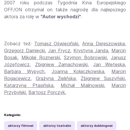
2007 roku podczas Tygodnia Kina Europejskiego
OFF/ON otrzymał on także nagrodę dla najlepszego
aktora za rolę w
"Autor wychodzi"
.
Zobacz też:
Tomasz Oświeciński
,
Anna Dereszowska
,
Grzegorz Damięcki
,
Jan Frycz
,
Krystyna Janda
,
Marcin
Bosak
,
Mikołaj Roznerski
,
Szymon Bobrowski
,
Janusz
Józefowicz
,
Zbigniew Zamachowski
,
Jan Wieteska
,
Barbara Wypych
,
Joanna Kołaczkowska
,
Marcin
Rogacewicz
,
Grażyna Zielińska
,
Zbigniew Suszyński
,
Katarzyna Ptasińska
,
Michał Malinowski
,
Marcin
Przybylski
,
Bartosz Porczyk
,
Kategorie:
aktorzy filmowi
aktorzy teatralni
aktorzy dubbingowi