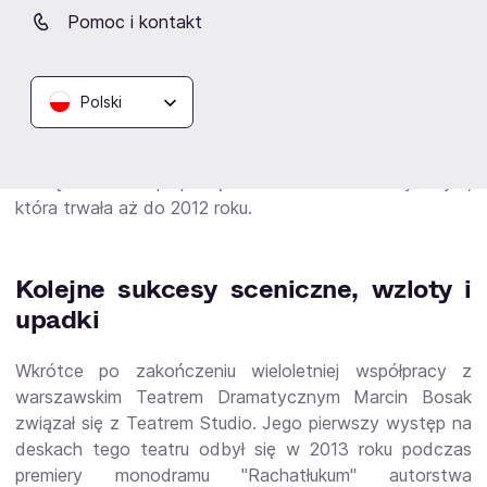
Pomoc i kontakt
Rok 2003 okazał się dla Marcina Bosaka szczególny
również ze względu na to, że zadebiutował on na
deskach teatralnych. Aktor otrzymał bowiem rolę
Polski
kelnera w sztuce Mikołaja Gogola
"Rewizor"
, którą na
deskach warszawskiego Teatru Dramatycznego
wyreżyserował Andrzej Domalik. To właśnie wtedy
nawiązał on współpracę z Teatrem Dramatycznym,
która trwała aż do 2012 roku.
Kolejne sukcesy sceniczne, wzloty i
upadki
Wkrótce po zakończeniu wieloletniej współpracy z
warszawskim Teatrem Dramatycznym Marcin Bosak
związał się z Teatrem Studio. Jego pierwszy występ na
deskach tego teatru odbył się w 2013 roku podczas
premiery monodramu "Rachatłukum" autorstwa