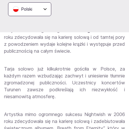
Tarja Turunen i rozwój kariery
Polski
muzycznej
Artystka mimo ogromnego sukcesu
Nightwish
w 2006
roku zdecydowała się na karierę solową i od tamtej pory
z powodzeniem wydaje kolejne krążki i występuje przed
publicznością na całym świecie.
Tarja solowo już kilkukrotnie gościła w Polsce, za
każdym razem wzbudzając zachwyt i uniesienie tłumnie
zgromadzonej publiczności. Uczestnicy koncertów
Turunen zawsze podkreślają ich niezwykłość i
niesamowitą atmosferę.
Artystka mimo ogromnego sukcesu Nightwish w 2006
roku zdecydowała się na karierę solową i zadebiutowała
świątecznym albumem „Breath from Eternity”, który w