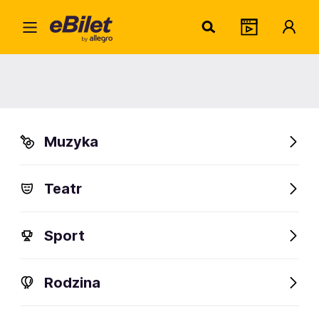
Tarja
Home
Artysta
Tarja Turunen
Tarja Turunen
Muzyka
Sprawdź wydarzenia
Teatr
FanAlert
Sport
Rodzina