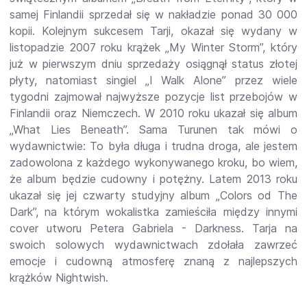
samej Finlandii sprzedał się w nakładzie ponad 30 000
kopii. Kolejnym sukcesem Tarji, okazał się wydany w
listopadzie 2007 roku krążek „My Winter Storm”, który
już w pierwszym dniu sprzedaży osiągnął status złotej
płyty, natomiast singiel „I Walk Alone” przez wiele
tygodni zajmował najwyższe pozycje list przebojów w
Finlandii oraz Niemczech. W 2010 roku ukazał się album
„What Lies Beneath”. Sama Turunen tak mówi o
wydawnictwie: To była długa i trudna droga, ale jestem
zadowolona z każdego wykonywanego kroku, bo wiem,
że album będzie cudowny i potężny. Latem 2013 roku
ukazał się jej czwarty studyjny album „Colors od The
Dark”, na którym wokalistka zamieściła między innymi
cover utworu Petera Gabriela - Darkness. Tarja na
swoich solowych wydawnictwach zdołała zawrzeć
emocje i cudowną atmosferę znaną z najlepszych
krążków Nightwish.