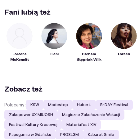
Miejscowości, w których Tarja Turunen wystąpi w
najbliższym czasie:
Poznań
,
Bielsko-Biała
,
Gdańsk
,
Fani lubią też
Warszawa
,
Kraków
.
Loreena
Eleni
Barbara
Loreen
McKennitt
Stępniak‑Wilk
Zobacz też
Polecamy:
KSW
Modestep
Hubert.
B-DAY Festival
Zakopower XX MIUOSH
Magiczne Zakończenie Wakacji
Festiwal Kultury Kresowej
Materiafest XIV
Papugarnia w Gdańsku
PRO8L3M
Kabaret Smile