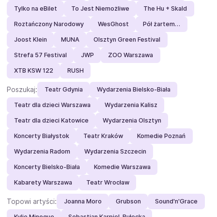
Tylko na eBilet
To Jest Niemożliwe
The Hu + Skald
Roztańczony Narodowy
WesGhost
Pół żartem…
Joost Klein
MUNA
Olsztyn Green Festival
Strefa 57 Festival
JWP
ZOO Warszawa
XTB KSW 122
RUSH
Poszukaj:
Teatr Gdynia
Wydarzenia Bielsko-Biała
Teatr dla dzieci Warszawa
Wydarzenia Kalisz
Teatr dla dzieci Katowice
Wydarzenia Olsztyn
Koncerty Białystok
Teatr Kraków
Komedie Poznań
Wydarzenia Radom
Wydarzenia Szczecin
Koncerty Bielsko-Biała
Komedie Warszawa
Kabarety Warszawa
Teatr Wrocław
Topowi artyści:
Joanna Moro
Grubson
Sound'n'Grace
Kylie Minogue
Sebastian Karpiel-Bułecka