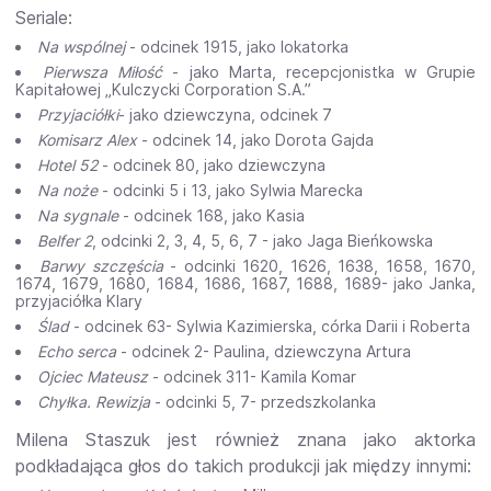
Seriale:
Na wspólnej
- odcinek 1915, jako lokatorka
Pierwsza Miłość
- jako Marta, recepcjonistka w Grupie
Kapitałowej „Kulczycki Corporation S.A.”
Przyjaciółki
- jako dziewczyna, odcinek 7
Komisarz Alex
- odcinek 14, jako Dorota Gajda
Hotel 52
- odcinek 80, jako dziewczyna
Na noże
- odcinki 5 i 13, jako Sylwia Marecka
Na sygnale
- odcinek 168, jako Kasia
Belfer 2
, odcinki 2, 3, 4, 5, 6, 7 - jako Jaga Bieńkowska
Barwy szczęścia
- odcinki 1620, 1626, 1638, 1658, 1670,
1674, 1679, 1680, 1684, 1686, 1687, 1688, 1689- jako Janka,
przyjaciółka Klary
Ślad
- odcinek 63- Sylwia Kazimierska, córka Darii i Roberta
Echo serca
- odcinek 2- Paulina, dziewczyna Artura
Ojciec Mateusz
- odcinek 311- Kamila Komar
Chyłka. Rewizja
- odcinki 5, 7- przedszkolanka
Milena Staszuk jest również znana jako aktorka
podkładająca głos do takich produkcji jak między innymi: