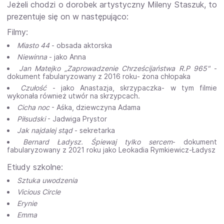
Jeżeli chodzi o dorobek artystyczny Mileny Staszuk, to
prezentuje się on w następująco:
Filmy:
Miasto 44
- obsada aktorska
Niewinna
- jako Anna
Jan Matejko „Zaprowadzenie Chrześcijaństwa R.P 965"
-
dokument fabularyzowany z 2016 roku- żona chłopaka
Czułość
- jako Anastazja, skrzypaczka- w tym filmie
wykonała również utwór na skrzypcach.
Cicha noc
- Aśka, dziewczyna Adama
Piłsudski
- Jadwiga Prystor
Jak najdalej stąd
- sekretarka
Bernard Ładysz. Śpiewaj tylko sercem
- dokument
fabularyzowany z 2021 roku jako Leokadia Rymkiewicz-Ładysz
Etiudy szkolne:
Sztuka uwodzenia
Vicious Circle
Erynie
Emma