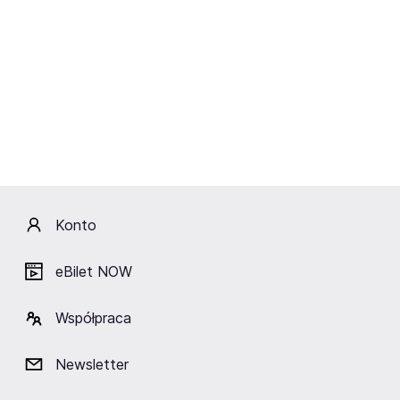
Czwartek
12.11.2026
19:30
Teatr Kamienica
Opiekunka na zabój
Warszawa,
Teatr Kamienica w Warszawie
Bilety wyprzedane.
Zapisz się na FanAlert.
Konto
Zapisz się na FanAlert
eBilet NOW
Współpraca
Newsletter