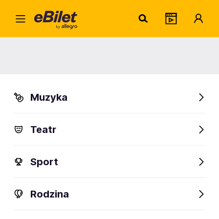
Milen
Home
Artysta
Milena Staszuk
Milena Staszuk
Muzyka
Sprawdź wydarzenia
Teatr
FanAlert
Sport
Rodzina