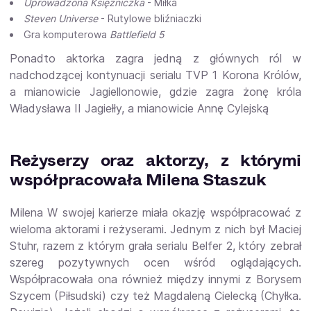
Uprowadzona Księżniczka
- Miłka
Steven Universe
- Rutylowe bliźniaczki
Gra komputerowa
Battlefield 5
Ponadto aktorka zagra jedną z głównych ról w
nadchodzącej kontynuacji serialu TVP 1 Korona Królów,
a mianowicie Jagiellonowie, gdzie zagra żonę króla
Władysława II Jagiełły, a mianowicie Annę Cylejską
Reżyserzy oraz aktorzy, z którymi
współpracowała Milena Staszuk
Milena W swojej karierze miała okazję współpracować z
wieloma aktorami i reżyserami. Jednym z nich był Maciej
Stuhr, razem z którym grała serialu Belfer 2, który zebrał
szereg pozytywnych ocen wśród oglądających.
Współpracowała ona również między innymi z Borysem
Szycem (Piłsudski) czy też Magdaleną Cielecką (Chyłka.