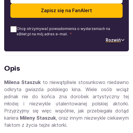
Zapisz się na FanAlert
Chcę otrzymywać powiadomienia o wydarzeniach na
eBilet.pl na mój adres e-mail.
Rozwiń
Opis
Milena Staszuk
to niewątpliwie stosunkowo niedawno
odkryta gwiazda polskiego kina. Wiele osób wciąż
jednak nie do końca zna dorobek artystyczny tej
młodej i niezwykle utalentowanej polskiej aktorki.
Przyjrzyjmy się więc wspólnie, jak przebiegała dotąd
kariera
Mileny Staszuk
, oraz innym niezwykle ciekawym
faktom z życia tejże aktorki.