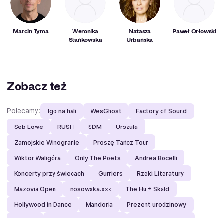
Marcin Tyma
Weronika
Natasza
Paweł Orłowski
Stańkowska
Urbańska
Zobacz też
Polecamy:
Igo na hali
WesGhost
Factory of Sound
Seb Lowe
RUSH
SDM
Urszula
Zamojskie Winogranie
Proszę Tańcz Tour
Wiktor Waligóra
Only The Poets
Andrea Bocelli
Koncerty przy świecach
Gurriers
Rzeki Literatury
Mazovia Open
nosowska.xxx
The Hu + Skald
Hollywood in Dance
Mandoria
Prezent urodzinowy