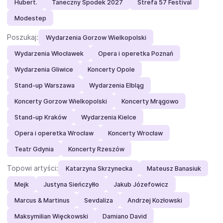
Hubert.
Taneczny Spodek 2027
Strefa 57 Festival
Modestep
Poszukaj:
Wydarzenia Gorzow Wielkopolski
Wydarzenia Włocławek
Opera i operetka Poznań
Wydarzenia Gliwice
Koncerty Opole
Stand-up Warszawa
Wydarzenia Elbląg
Koncerty Gorzow Wielkopolski
Koncerty Mrągowo
Stand-up Kraków
Wydarzenia Kielce
Opera i operetka Wrocław
Koncerty Wrocław
Teatr Gdynia
Koncerty Rzeszów
Topowi artyści:
Katarzyna Skrzynecka
Mateusz Banasiuk
Mejk
Justyna Sieńczyłło
Jakub Józefowicz
Marcus & Martinus
Sevdaliza
Andrzej Kozłowski
Maksymilian Więckowski
Damiano David