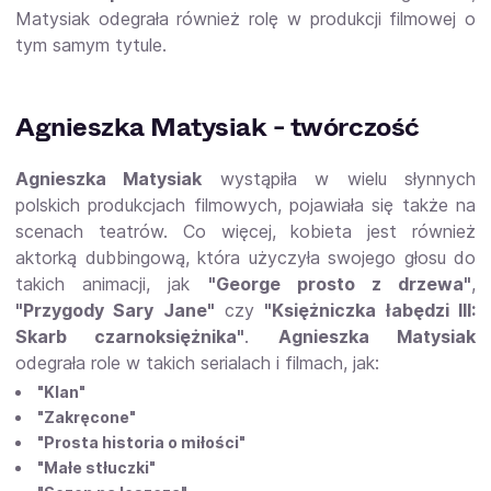
Matysiak odegrała również rolę w produkcji filmowej o
tym samym tytule.
Agnieszka Matysiak - twórczość
Agnieszka Matysiak
wystąpiła w wielu słynnych
polskich produkcjach filmowych, pojawiała się także na
scenach teatrów. Co więcej, kobieta jest również
aktorką dubbingową, która użyczyła swojego głosu do
takich animacji, jak
"George prosto z drzewa"
,
"Przygody Sary Jane"
czy
"Księżniczka łabędzi III:
Skarb czarnoksiężnika"
.
Agnieszka Matysiak
odegrała role w takich serialach i filmach, jak:
"Klan"
"Zakręcone"
"Prosta historia o miłości"
"Małe stłuczki"