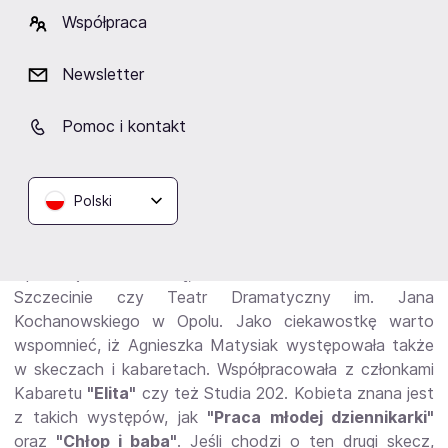
Tomaszowie Mazowieckim. Jest ona aktorką filmową,
Współpraca
teatralną oraz dubbingową. Kobieta jest absolwentką
Akademii Sztuk Teatralnych im. Stanisława
Wyspiańskiego w Krakowie, którą ukończyła w roku
Newsletter
1991. 22 czerwca tego właśnie roku Agnieszka Matysiak
miała swój pierwszy debiut na scenie teatralnej Operetki
Pomoc i kontakt
Wrocławskiej. Młoda aktorka wystąpiła wówczas w
spektaklu Jerry'ego Bocka, noszącego tytuł
"Skrzypek
na dachu"
.
Polski
Jest ona związana z wieloma znanymi polskimi teatrami,
do których możemy zaliczyć przede wszystkim
Operetkę Warszawską, ale również Teatr Polski w
Szczecinie czy Teatr Dramatyczny im. Jana
Kochanowskiego w Opolu. Jako ciekawostkę warto
wspomnieć, iż Agnieszka Matysiak występowała także
w skeczach i kabaretach. Współpracowała z członkami
Kabaretu
"Elita"
czy też Studia 202. Kobieta znana jest
z takich występów, jak
"Praca młodej dziennikarki"
oraz
"Chłop i baba"
. Jeśli chodzi o ten drugi skecz,