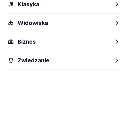
Klasyka
Widowiska
Bilety
Opis
Wydarzenia
Agnieszka Matysiak - C
Biznes
Zwiedzanie
Agnieszka Matysiak BILETY