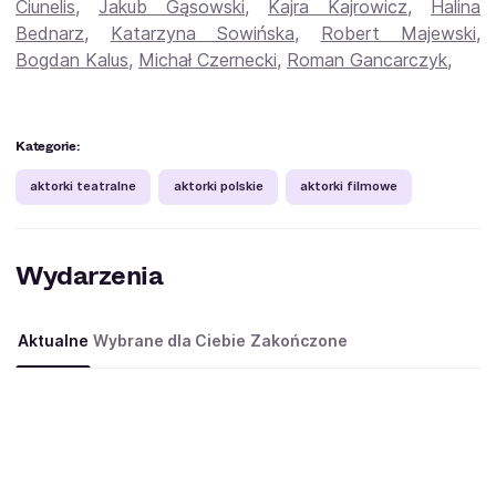
Ciunelis
,
Jakub Gąsowski
,
Kajra Kajrowicz
,
Halina
Bednarz
,
Katarzyna Sowińska
,
Robert Majewski
,
Bogdan Kalus
,
Michał Czernecki
,
Roman Gancarczyk
,
Kategorie:
aktorki teatralne
aktorki polskie
aktorki filmowe
Wydarzenia
Aktualne
Wybrane dla Ciebie
Zakończone