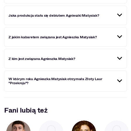
Agnieszka Matysiak swoją pierwszą nagrodę zdobyła w
Jaka produkcja stała się debiutem Agnieszki Matysiak?
1992 roku. Była to Grand Prix.
Agnieszka Matysiak zadebiutowała w produkcji "Polska
Z jakim kabaretem związana jest Agnieszka Matysiak?
śmierć".
Agnieszka Matysiak jest jedną z członkiń Kabaretu Elita.
Z kim jest związana Agnieszka Matysiak?
Aktorka związana jest z Arkadiuszem Jakubikiem.
W którym roku Agnieszka Matysiak otrzymała Złoty Laur
"Przekroju"?
Kobieta otrzymała Złoty Laur "Przekroju" w roku 1995.
Fani lubią też