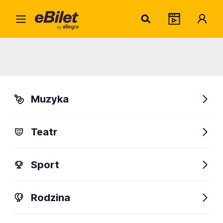
Agnie
Home
Artysta
Agnieszka Matysiak
Agnieszka Matysiak
Muzyka
Sprawdź wydarzenia
Teatr
FanAlert
Sport
Rodzina