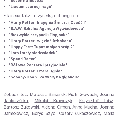
"Sezon na leszcza"
"Liceum czarnej magii"
Stała się także reżyserką dubbingu do:
"Harry Potter i Insygnia Śmierci, Część I"
"S.A.W. Szkolna Agencja Wywiadowcza"
"Niezwykłe przypadki Flapjacka"
"Harry Potter i więzień Azbakanu"
"Happy Feet: Tupot małych stóp 2"
"Lars i mały niedźwiadek"
"Speed Racer"
"Różowa Pantera i przyjaciele"
"Harry Potter i Czara Ognia"
"Scooby-Doo 2: Potwory na gigancie"
Zobacz też:
Mateusz Banasiuk
,
Piotr Głowacki
,
Joanna
Jabłczyńska
,
Mikołaj Krawczyk
,
Krzysztof Ibisz
,
Bartosz Żukowski
,
Aldona Orman
,
Anna Mucha
,
Joanna
Jarmołowicz
,
Borys Szyc
,
Cezary Łukaszewicz
,
Maria