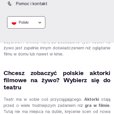
Pomoc i kontakt
Iga Góreck
a gra w spektaklu "Planeta 5.0" podczas
którego będziesz mógł się pośmiać w Warszawie.
Agnieszkę Grochowską
możesz zobaczyć na żywo w
Polski
warszawskim
Teatrze 6. Piętro
w spektaklu
"Niezwyciężony". Na deskach tego samego teatru
występuje też
Anna Cieślak
w spektaklu "Miłość w
Saybrook". Uwierz nam, że zobaczenie tych kobiet na
żywo jest zupełnie innym doświadczeniem niż oglądanie
filmu w domu lub nawet w kinie.
Chcesz zobaczyć polskie aktorki
filmowe na żywo? Wybierz się do
teatru
Teatr ma w sobie coś przyciągającego.
Aktorki
stają
przed o wiele trudniejszym zadaniem niż
gra w filmie
.
Tutaj nie ma miejsca na duble, kręcenie scen od nowa