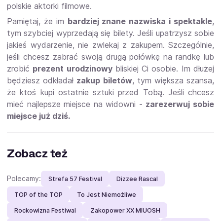
polskie aktorki filmowe.
Pamiętaj, że im
bardziej znane nazwiska i spektakle
,
tym szybciej wyprzedają się bilety. Jeśli upatrzysz sobie
jakieś wydarzenie, nie zwlekaj z zakupem. Szczególnie,
jeśli chcesz zabrać swoją drugą połówkę na randkę lub
zrobić
prezent urodzinowy
bliskiej Ci osobie. Im dłużej
będziesz odkładał
zakup biletów
, tym większa szansa,
że ktoś kupi ostatnie sztuki przed Tobą. Jeśli chcesz
mieć najlepsze miejsce na widowni -
zarezerwuj sobie
miejsce już dziś.
Zobacz też
Polecamy:
Strefa 57 Festival
Dizzee Rascal
TOP of the TOP
To Jest Niemożliwe
Rockowizna Festiwal
Zakopower XX MIUOSH