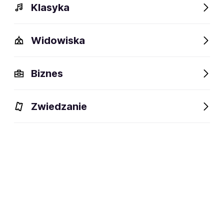
Klasyka
Adriana Kalska
Anna Jarosik
Widowiska
Biznes
Anna Kociarz
Barbara Kurdej-
Szatan
Zwiedzanie
Elżbieta Jarosik
Ewa
Jendrzejewska