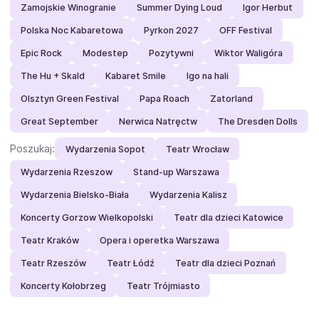
Zamojskie Winogranie
Summer Dying Loud
Igor Herbut
Polska Noc Kabaretowa
Pyrkon 2027
OFF Festival
Epic Rock
Modestep
Pozytywni
Wiktor Waligóra
The Hu + Skald
Kabaret Smile
Igo na hali
Olsztyn Green Festival
Papa Roach
Zatorland
Great September
Nerwica Natręctw
The Dresden Dolls
Poszukaj:
Wydarzenia Sopot
Teatr Wrocław
Wydarzenia Rzeszow
Stand-up Warszawa
Wydarzenia Bielsko-Biała
Wydarzenia Kalisz
Koncerty Gorzow Wielkopolski
Teatr dla dzieci Katowice
Teatr Kraków
Opera i operetka Warszawa
Teatr Rzeszów
Teatr Łódź
Teatr dla dzieci Poznań
Koncerty Kołobrzeg
Teatr Trójmiasto