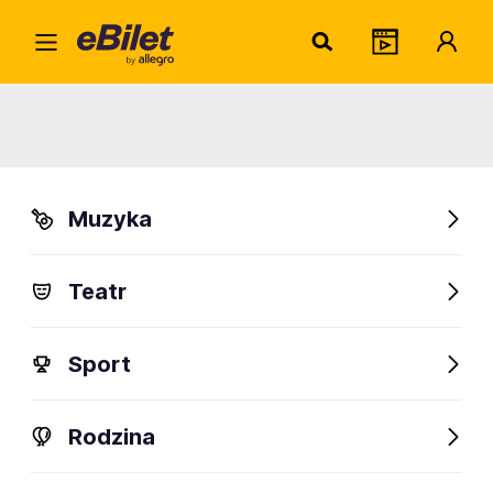
Home
Artysta
Najpopularniejsze polskie aktorki filmowe
Najpopularniejsze polskie aktorki
filmowe
Muzyka
Znajdź artystę
Teatr
Zacznij wpisywać
Sport
Rodzina