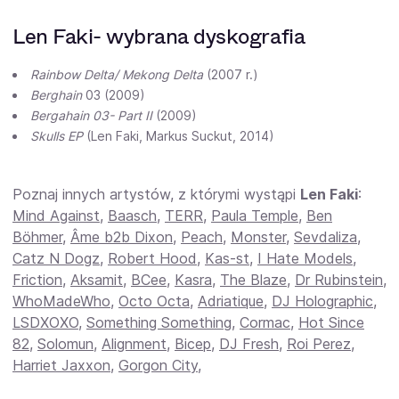
Len Faki- wybrana dyskografia
Rainbow Delta/ Mekong Delta
(2007 r.)
Berghain
03 (2009)
Bergahain 03- Part II
(2009)
Skulls EP
(Len Faki, Markus Suckut, 2014)
Poznaj innych artystów, z którymi wystąpi
Len Faki
:
Mind Against
,
Baasch
,
TERR
,
Paula Temple
,
Ben
Böhmer
,
Âme b2b Dixon
,
Peach
,
Monster
,
Sevdaliza
,
Catz N Dogz
,
Robert Hood
,
Kas-st
,
I Hate Models
,
Friction
,
Aksamit
,
BCee
,
Kasra
,
The Blaze
,
Dr Rubinstein
,
WhoMadeWho
,
Octo Octa
,
Adriatique
,
DJ Holographic
,
LSDXOXO
,
Something Something
,
Cormac
,
Hot Since
82
,
Solomun
,
Alignment
,
Bicep
,
DJ Fresh
,
Roi Perez
,
Harriet Jaxxon
,
Gorgon City
,