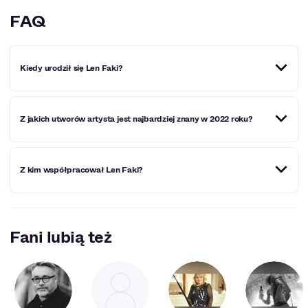
FAQ
Kiedy urodził się Len Faki?
Levent Faki urodził się 22 czerwca 1975 r.
Z jakich utworów artysta jest najbardziej znany w 2022 roku?
Ten niemiecki DJ jest najbardziej znany w 2022 roku z
Z kim współpracował Len Faki?
utworów "My Black Sheep" oraz "Mekong Delta".
Jako DJ niemiecki grał na festiwalach między innymi z
artystami takimi jak Robin Schulz i Sven Vath.
Fani lubią też