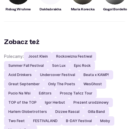
Robag Wruhme
Dakhabrakha
Maria Korecka
Gogol Bordello
Zobacz też
Polecamy:
Joost Klein
Rockowizna Festiwal
Summer Fall Festival
Son Lux
Epic Rock
Acid Drinkers
Undercover Festival
Beata x KAMP!
Great September
Only The Poets
WesGhost
Pucio Na Wsi
Editors
Proszę Tańcz Tour
TOP of the TOP
Igor Herbut
Prezent urodzinowy
Harlem Globetrotters
Dizzee Rascal
Gilla Band
Two Feet
FESTIVALAND
B-DAY Festival
Moby