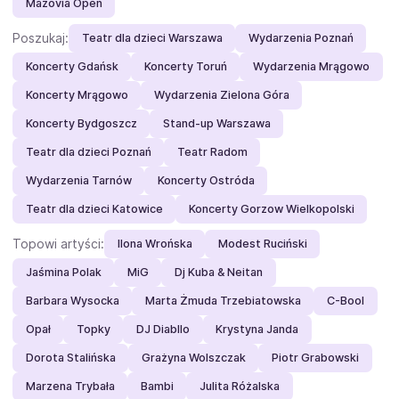
Mazovia Open
Poszukaj:
Teatr dla dzieci Warszawa
Wydarzenia Poznań
Koncerty Gdańsk
Koncerty Toruń
Wydarzenia Mrągowo
Koncerty Mrągowo
Wydarzenia Zielona Góra
Koncerty Bydgoszcz
Stand-up Warszawa
Teatr dla dzieci Poznań
Teatr Radom
Wydarzenia Tarnów
Koncerty Ostróda
Teatr dla dzieci Katowice
Koncerty Gorzow Wielkopolski
Topowi artyści:
Ilona Wrońska
Modest Ruciński
Jaśmina Polak
MiG
Dj Kuba & Neitan
Barbara Wysocka
Marta Żmuda Trzebiatowska
C-Bool
Opał
Topky
DJ Diabllo
Krystyna Janda
Dorota Stalińska
Grażyna Wolszczak
Piotr Grabowski
Marzena Trybała
Bambi
Julita Różalska