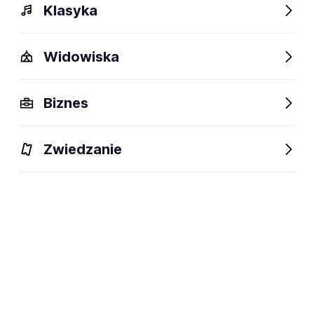
Klasyka
Widowiska
Szczegóły
Opis
Wydarzenia
FAQ
Fani lubią też
Biznes
Szczegóły
Zwiedzanie
social media:
Zapisz się na
Len Faki