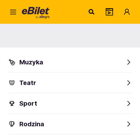
Len F
Home
Artysta
Len Faki
Len Faki
Muzyka
Sprawdź wydarzenia
Teatr
FanAlert
Sport
Rodzina