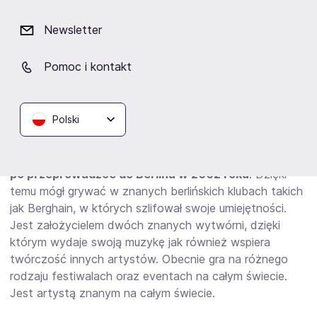
świecie.
Newsletter
Len Faki - koncerty
Pomoc i kontakt
Len Faki
jest niezwykle popularnym DJ-em oraz
producentem muzycznym. Pod swoim pseudonimem
Polski
tworzy muzykę elektroniczną i techno. Już w młodości
bardzo mocno się nią interesował i poświęcał jej
znaczną część czasu. J
ego kariera nabrała rozpędu
po przeprowadzce do Berlina w 2002 roku
. Dzięki
temu mógł grywać w znanych berlińskich klubach takich
jak Berghain, w których szlifował swoje umiejętności.
Jest założycielem dwóch znanych wytwórni, dzięki
którym wydaje swoją muzykę jak również wspiera
twórczość innych artystów. Obecnie gra na różnego
rodzaju festiwalach oraz eventach na całym świecie.
Jest artystą znanym na całym świecie.