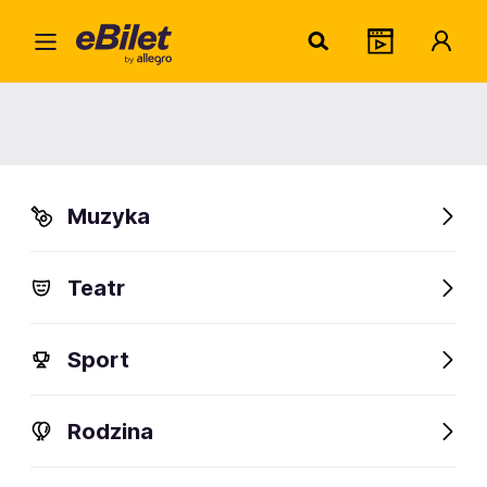
Danie
Home
Artysta
Daniel Krajewski
Daniel Krajewski
Muzyka
Sprawdź wydarzenia
Teatr
FanAlert
Sport
Rodzina