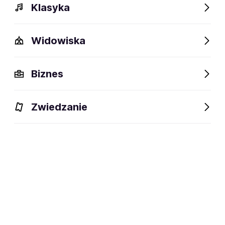
Klasyka
Widowiska
Szczegóły
Opis
Wydarzenia
FAQ
Fani lubią też
Biznes
Szczegóły
Zwiedzanie
Warszawa
miejsce urodzenia:
Aktor teatralny
dyscyplina:
Zapisz się na
Daniel Krajewski