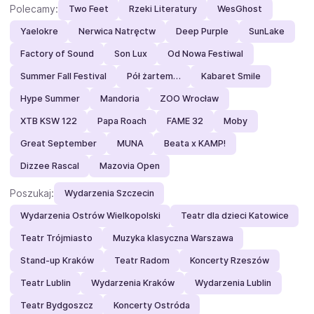
Polecamy:
Two Feet
Rzeki Literatury
WesGhost
Yaelokre
Nerwica Natręctw
Deep Purple
SunLake
Factory of Sound
Son Lux
Od Nowa Festiwal
Summer Fall Festival
Pół żartem…
Kabaret Smile
Hype Summer
Mandoria
ZOO Wrocław
XTB KSW 122
Papa Roach
FAME 32
Moby
Great September
MUNA
Beata x KAMP!
Dizzee Rascal
Mazovia Open
Poszukaj:
Wydarzenia Szczecin
Wydarzenia Ostrów Wielkopolski
Teatr dla dzieci Katowice
Teatr Trójmiasto
Muzyka klasyczna Warszawa
Stand-up Kraków
Teatr Radom
Koncerty Rzeszów
Teatr Lublin
Wydarzenia Kraków
Wydarzenia Lublin
Teatr Bydgoszcz
Koncerty Ostróda