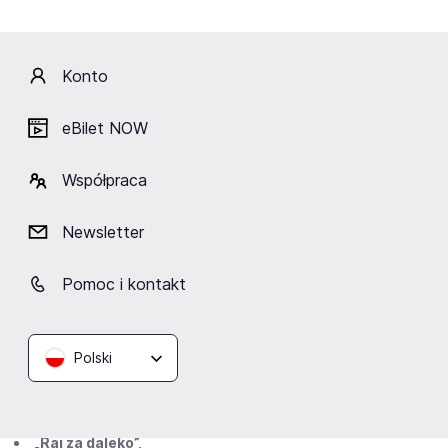
kabaretowych, ale też m.in. na Przeglądzie Piosenki
Aktorskiej we Wrocławiu
. W tym miejscu należy
również wspomnieć o tak znanych skeczach, jak:
Konto
„Nutki”, „Zbyszek”, „Zwyczaje” oraz „Kawa, kawusia”.
eBilet NOW
Filmy i seriale
Współpraca
Jacek Borusiński jest nie tylko znanym i lubianym
artystą kabaretowym, ale też popularnym aktorem
Newsletter
filmowym i serialowym. Do tej pory wystąpił w takich
produkcjach, jak:
Pomoc i kontakt
„Czy można się przysiąść?”,
„Angelus”,
„Los chłopacos”,
Polski
„Barbórka”,
„Metanoia”,
„Hi Way” (plus reżyseria i scenariusz),
„Raj za daleko”,