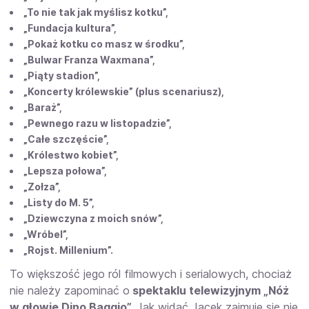
„To nie tak jak myślisz kotku”,
„Fundacja kultura”,
„Pokaż kotku co masz w środku”,
„Bulwar Franza Waxmana”,
„Piąty stadion”,
„Koncerty królewskie” (plus scenariusz),
„Baraż”,
„Pewnego razu w listopadzie”,
„Całe szczęście”,
„Królestwo kobiet”,
„Lepsza połowa”,
„Zołza”,
„Listy do M. 5”,
„Dziewczyna z moich snów”,
„Wróbel”,
„Rojst. Millenium”.
To większość jego ról filmowych i serialowych, chociaż
nie należy zapominać o
spektaklu telewizyjnym „Nóż
w głowie Dino Baggio”.
Jak widać Jacek zajmuje się nie