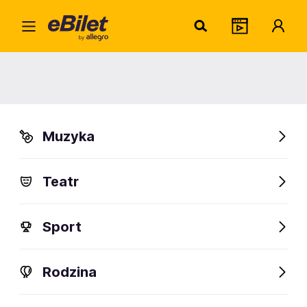
Jacek
Home
Artysta
Jacek Borusiński
Jacek Borusiński
Muzyka
Sprawdź wydarzenia
Teatr
FanAlert
Sport
Rodzina