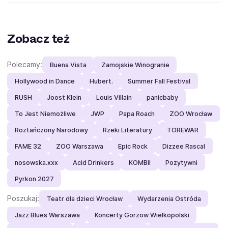
Zobacz też
Polecamy:
Buena Vista
Zamojskie Winogranie
Hollywood in Dance
Hubert.
Summer Fall Festival
RUSH
Joost Klein
Louis Villain
panicbaby
To Jest Niemożliwe
JWP
Papa Roach
ZOO Wrocław
Roztańczony Narodowy
Rzeki Literatury
TOREWAR
FAME 32
ZOO Warszawa
Epic Rock
Dizzee Rascal
nosowska.xxx
Acid Drinkers
KOMBII
Pozytywni
Pyrkon 2027
Poszukaj:
Teatr dla dzieci Wrocław
Wydarzenia Ostróda
Jazz Blues Warszawa
Koncerty Gorzow Wielkopolski