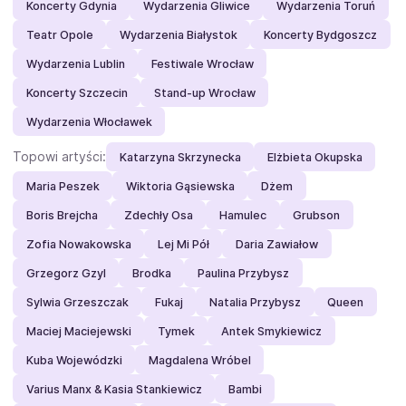
Koncerty Gdynia
Wydarzenia Gliwice
Wydarzenia Toruń
Teatr Opole
Wydarzenia Białystok
Koncerty Bydgoszcz
Wydarzenia Lublin
Festiwale Wrocław
Koncerty Szczecin
Stand-up Wrocław
Wydarzenia Włocławek
Topowi artyści:
Katarzyna Skrzynecka
Elżbieta Okupska
Maria Peszek
Wiktoria Gąsiewska
Dżem
Boris Brejcha
Zdechły Osa
Hamulec
Grubson
Zofia Nowakowska
Lej Mi Pół
Daria Zawiałow
Grzegorz Gzyl
Brodka
Paulina Przybysz
Sylwia Grzeszczak
Fukaj
Natalia Przybysz
Queen
Maciej Maciejewski
Tymek
Antek Smykiewicz
Kuba Wojewódzki
Magdalena Wróbel
Varius Manx & Kasia Stankiewicz
Bambi