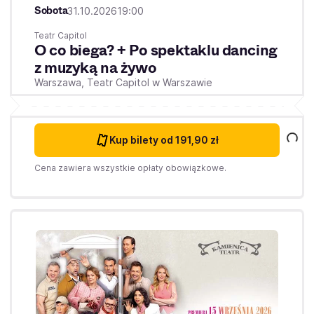
Sobota
31.10.2026
19:00
Teatr Capitol
O co biega? + Po spektaklu dancing
z muzyką na żywo
Warszawa,
Teatr Capitol w Warszawie
Kup bilety
od 191,90 zł
Cena zawiera wszystkie opłaty obowiązkowe.