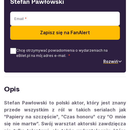
Stefan Pawłowski
Email
Zapisz się na FanAlert
Chcę otrzymywać powiadomienia o wydarzeniach na
eBilet.pl na mój adres e-mail.
Rozwiń
Opis
Stefan Pawłowski to polski aktor, który jest znany
przede wszystkim z ról w takich serialach jak
"Papiery na szczęście", "Czas honoru" czy "O mnie
się nie martw". Swój warsztat aktorski zawdzięcza