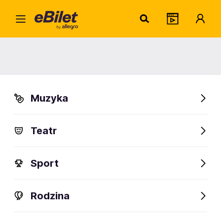
Stef
Home
Artysta
Stefan Pawłowski
Stefan Pawłowski
Muzyka
Sprawdź wydarzenia
Teatr
FanAlert
Sport
Rodzina