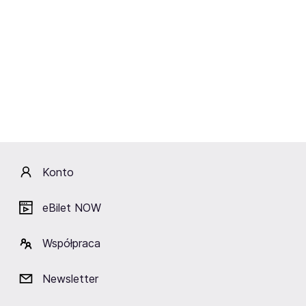
Wtorek
20.10.2026
19:30
Teatr Kamienica
Na boku
Warszawa,
Teatr Kamienica w Warszawie
Kup bilety
od 139,90 zł
Konto
Cena zawiera wszystkie opłaty obowiązkowe.
eBilet NOW
Współpraca
Newsletter