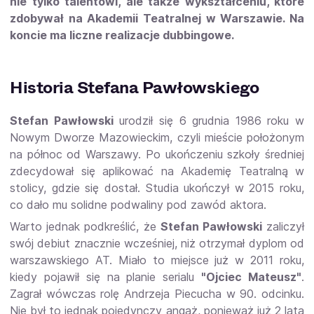
nie tylko talentowi, ale także wykształceniu, które
zdobywał na Akademii Teatralnej w Warszawie. Na
koncie ma liczne realizacje dubbingowe.
Historia Stefana Pawłowskiego
Stefan Pawłowski
urodził się 6 grudnia 1986 roku w
Nowym Dworze Mazowieckim, czyli mieście położonym
na północ od Warszawy. Po ukończeniu szkoły średniej
zdecydował się aplikować na Akademię Teatralną w
stolicy, gdzie się dostał. Studia ukończył w 2015 roku,
co dało mu solidne podwaliny pod zawód aktora.
Warto jednak podkreślić, że
Stefan Pawłowski
zaliczył
swój debiut znacznie wcześniej, niż otrzymał dyplom od
warszawskiego AT. Miało to miejsce już w 2011 roku,
kiedy pojawił się na planie serialu
"Ojciec Mateusz"
.
Zagrał wówczas rolę Andrzeja Piecucha w 90. odcinku.
Nie był to jednak pojedynczy angaż, ponieważ już 2 lata