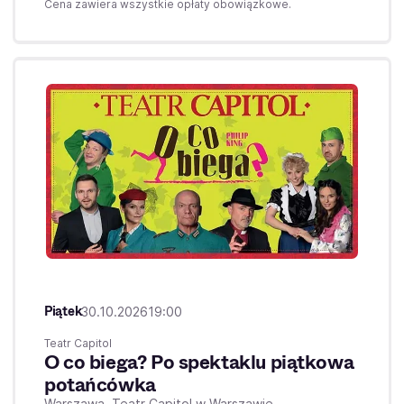
Cena zawiera wszystkie opłaty obowiązkowe.
Piątek
30.10.2026
19:00
Teatr Capitol
O co biega? Po spektaklu piątkowa
potańcówka
Warszawa,
Teatr Capitol w Warszawie