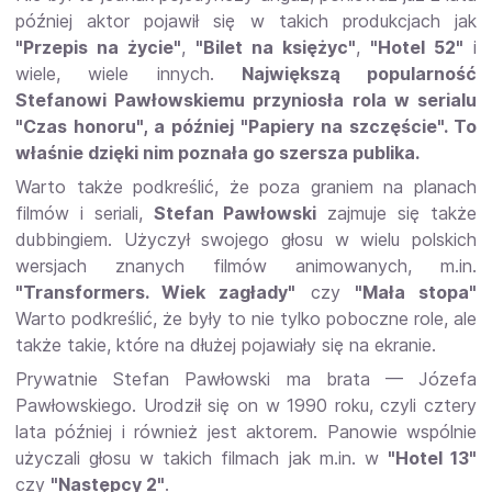
później aktor pojawił się w takich produkcjach jak
"Przepis na życie"
,
"Bilet na księżyc"
,
"Hotel 52"
i
wiele, wiele innych.
Największą popularność
Stefanowi Pawłowskiemu przyniosła rola w serialu
"Czas honoru", a później "Papiery na szczęście". To
właśnie dzięki nim poznała go szersza publika.
Warto także podkreślić, że poza graniem na planach
filmów i seriali,
Stefan Pawłowski
zajmuje się także
dubbingiem. Użyczył swojego głosu w wielu polskich
wersjach znanych filmów animowanych, m.in.
"Transformers. Wiek zagłady"
czy
"Mała stopa"
Warto podkreślić, że były to nie tylko poboczne role, ale
także takie, które na dłużej pojawiały się na ekranie.
Prywatnie Stefan Pawłowski ma brata — Józefa
Pawłowskiego. Urodził się on w 1990 roku, czyli cztery
lata później i również jest aktorem. Panowie wspólnie
użyczali głosu w takich filmach jak m.in. w
"Hotel 13"
czy
"Następcy 2"
.