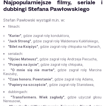
Najpopularniejsze filmy, seriale i
dubbingi Stefana Pawłowskiego
Stefan Pawłowski wystąpił m.in. w:
filmach:
"Kurier"
, gdzie zagrał rolę konduktora,
"Jack Strong"
, gdzie zagrał rolę Waldemara Kuklińskiego,
"Bilet na Księżyc"
, gdzie zagrał rolę chłopaka na Planach,
serialach:
"Ojciec Mateusz"
, gdzie zagrał rolę Andrzeja Piecucha,
"Przepis na życie"
, gdzie zagrał rolę chłopaka,
"O mnie się nie martw"
, gdzie zagrał rolę Marcina
Kaszuby,
"Czas honoru. Powstanie"
, gdzie zagrał rolę Adama,
"Papiery na szczęście"
, gdzie zagrał rolę Stanisława,
dubbingach:
"Transformers. Wiek zagłady"
, gdzie użyczał głosu
Nereusowi,