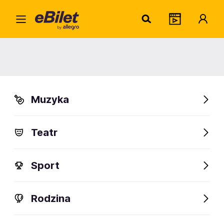
Lady
Home
Artysta
Lady Pank
Lady Pank
Muzyka
Sprawdź wydarzenia
Teatr
FanAlert
133
Sport
Rodzina