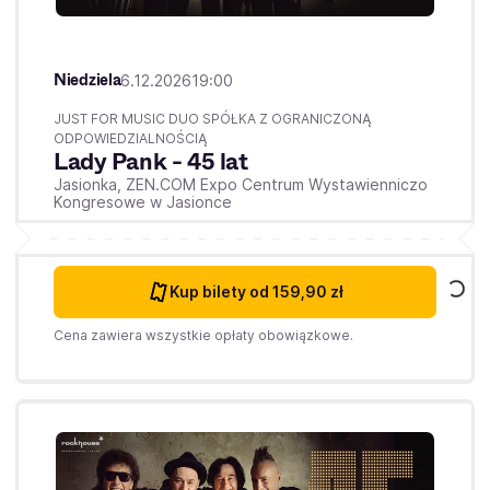
Niedziela
6.12.2026
19:00
JUST FOR MUSIC DUO SPÓŁKA Z OGRANICZONĄ
ODPOWIEDZIALNOŚCIĄ
Lady Pank - 45 lat
Jasionka,
ZEN.COM Expo Centrum Wystawienniczo
Kongresowe w Jasionce
Kup bilety
od 159,90 zł
Cena zawiera wszystkie opłaty obowiązkowe.