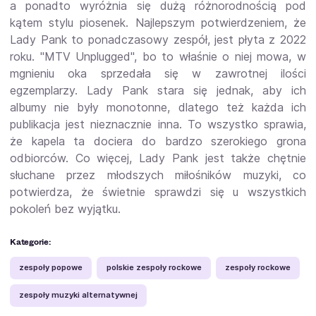
a ponadto wyróżnia się dużą różnorodnością pod
kątem stylu piosenek. Najlepszym potwierdzeniem, że
Lady Pank to ponadczasowy zespół, jest płyta z 2022
roku. "MTV Unplugged", bo to właśnie o niej mowa, w
mgnieniu oka sprzedała się w zawrotnej ilości
egzemplarzy. Lady Pank stara się jednak, aby ich
albumy nie były monotonne, dlatego też każda ich
publikacja jest nieznacznie inna. To wszystko sprawia,
że kapela ta dociera do bardzo szerokiego grona
odbiorców. Co więcej, Lady Pank jest także chętnie
słuchane przez młodszych miłośników muzyki, co
potwierdza, że świetnie sprawdzi się u wszystkich
pokoleń bez wyjątku.
Kategorie:
zespoły popowe
polskie zespoły rockowe
zespoły rockowe
zespoły muzyki alternatywnej