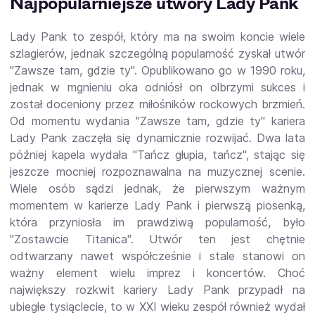
Najpopularniejsze utwory Lady Pank
Lady Pank to zespół, który ma na swoim koncie wiele
szlagierów, jednak szczególną popularność zyskał utwór
"Zawsze tam, gdzie ty". Opublikowano go w 1990 roku,
jednak w mgnieniu oka odniósł on olbrzymi sukces i
został doceniony przez miłośników rockowych brzmień.
Od momentu wydania "Zawsze tam, gdzie ty" kariera
Lady Pank zaczęła się dynamicznie rozwijać. Dwa lata
później kapela wydała "Tańcz głupia, tańcz", stając się
jeszcze mocniej rozpoznawalna na muzycznej scenie.
Wiele osób sądzi jednak, że pierwszym ważnym
momentem w karierze Lady Pank i pierwszą piosenką,
która przyniosła im prawdziwą popularność, było
"Zostawcie Titanica". Utwór ten jest chętnie
odtwarzany nawet współcześnie i stale stanowi on
ważny element wielu imprez i koncertów. Choć
największy rozkwit kariery Lady Pank przypadł na
ubiegłe tysiąclecie, to w XXI wieku zespół również wydał