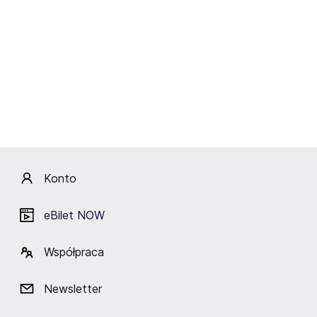
Niedziela
15.11.2026
19:00
JUST FOR MUSIC DUO SPÓŁKA Z OGRANICZONĄ
ODPOWIEDZIALNOŚCIĄ
Lady Pank - 45 lat
Toruń,
Kujawsko-Pomorska Arena Toruń
Konto
Kup bilety
od 159,90 zł
eBilet NOW
Cena zawiera wszystkie opłaty obowiązkowe.
Współpraca
Newsletter