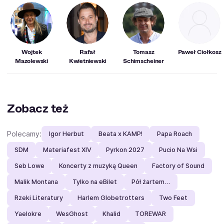
Wojtek
Rafał
Tomasz
Paweł Ciołkosz
Mazolewski
Kwietniewski
Schimscheiner
Zobacz też
Polecamy:
Igor Herbut
Beata x KAMP!
Papa Roach
SDM
Materiafest XIV
Pyrkon 2027
Pucio Na Wsi
Seb Lowe
Koncerty z muzyką Queen
Factory of Sound
Malik Montana
Tylko na eBilet
Pół żartem…
Rzeki Literatury
Harlem Globetrotters
Two Feet
Yaelokre
WesGhost
Khalid
TOREWAR