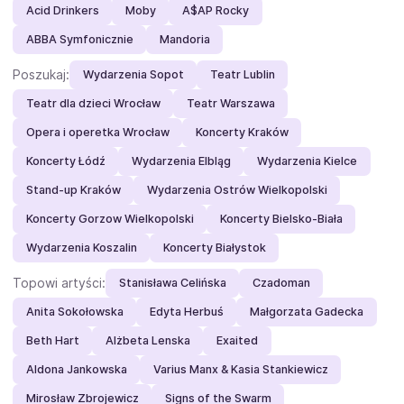
Acid Drinkers
Moby
A$AP Rocky
ABBA Symfonicznie
Mandoria
Poszukaj:
Wydarzenia Sopot
Teatr Lublin
Teatr dla dzieci Wrocław
Teatr Warszawa
Opera i operetka Wrocław
Koncerty Kraków
Koncerty Łódź
Wydarzenia Elbląg
Wydarzenia Kielce
Stand-up Kraków
Wydarzenia Ostrów Wielkopolski
Koncerty Gorzow Wielkopolski
Koncerty Bielsko-Biała
Wydarzenia Koszalin
Koncerty Białystok
Topowi artyści:
Stanisława Celińska
Czadoman
Anita Sokołowska
Edyta Herbuś
Małgorzata Gadecka
Beth Hart
Alżbeta Lenska
Exaited
Aldona Jankowska
Varius Manx & Kasia Stankiewicz
Mirosław Zbrojewicz
Signs of the Swarm