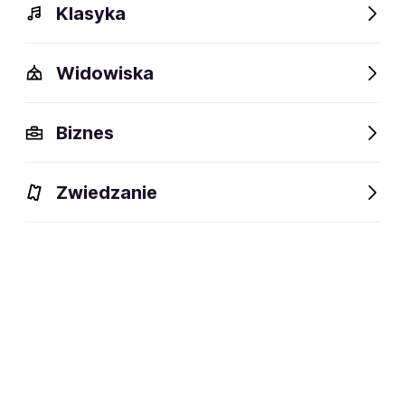
Klasyka
Widowiska
Szczegóły
Bilety
Opis
Wydarzenia
Biznes
Szczegóły
Zwiedzanie
53 lata
wiek:
22.06.1973
data urodzenia:
Polski aktor teatralny, telewizyjny i
dyscyplina:
filmowy oraz działacz społeczny.
social media:
Marcin Dorociński BILETY