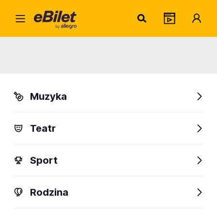
Marci
Home
Artysta
Marcin Dorociński
Marcin Dorociński
Muzyka
Sprawdź wydarzenia
Teatr
FanAlert
Sport
Rodzina