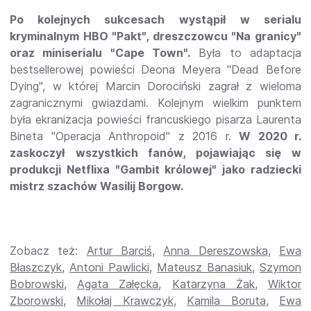
Po kolejnych sukcesach wystąpił w serialu
kryminalnym HBO "Pakt", dreszczowcu "Na granicy"
oraz miniserialu "Cape Town".
Była to adaptacja
bestsellerowej powieści Deona Meyera "Dead Before
Dying", w której Marcin Dorociński zagrał z wieloma
zagranicznymi gwiazdami. Kolejnym wielkim punktem
była ekranizacja powieści francuskiego pisarza Laurenta
Bineta "Operacja Anthropoid" z 2016 r.
W 2020 r.
zaskoczył wszystkich fanów, pojawiając się w
produkcji Netflixa "Gambit królowej" jako radziecki
mistrz szachów Wasilij Borgow.
Zobacz też:
Artur Barciś
,
Anna Dereszowska
,
Ewa
Błaszczyk
,
Antoni Pawlicki
,
Mateusz Banasiuk
,
Szymon
Bobrowski
,
Agata Załęcka
,
Katarzyna Żak
,
Wiktor
Zborowski
,
Mikołaj Krawczyk
,
Kamila Boruta
,
Ewa