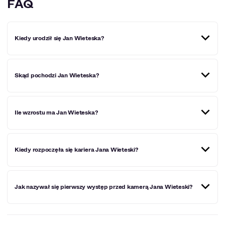
FAQ
Kiedy urodził się Jan Wieteska?
Jan Wieteska urodził się 13 listopada 1999 roku.
Skąd pochodzi Jan Wieteska?
Jan Wieteska pochodzi z Warszawy.
Ile wzrostu ma Jan Wieteska?
Jan Wieteska ma 183 cm wzrostu.
Kiedy rozpoczęła się kariera Jana Wieteski?
Kariera Jana Wieteski rozpoczęła się w 2017 roku.
Jak nazywał się pierwszy występ przed kamerą Jana Wieteski?
Po raz pierwszy Jan Wieteska zagrał w serialu, który