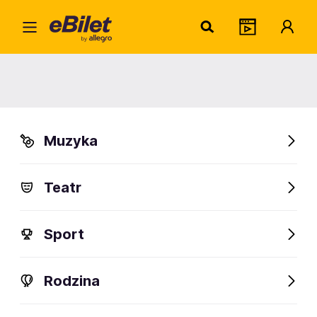
Jan 
Home
Artysta
Jan Wieteska
Jan Wieteska
Muzyka
Sprawdź wydarzenia
Teatr
FanAlert
Sport
Rodzina