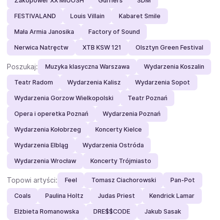
Zakopower XX MIUOSH
Gurriers
SDM
FESTIVALAND
Louis Villain
Kabaret Smile
Mała Armia Janosika
Factory of Sound
Nerwica Natręctw
XTB KSW 121
Olsztyn Green Festival
Poszukaj:
Muzyka klasyczna Warszawa
Wydarzenia Koszalin
Teatr Radom
Wydarzenia Kalisz
Wydarzenia Sopot
Wydarzenia Gorzow Wielkopolski
Teatr Poznań
Opera i operetka Poznań
Wydarzenia Poznań
Wydarzenia Kołobrzeg
Koncerty Kielce
Wydarzenia Elbląg
Wydarzenia Ostróda
Wydarzenia Wrocław
Koncerty Trójmiasto
Topowi artyści:
Feel
Tomasz Ciachorowski
Pan-Pot
Coals
Paulina Holtz
Judas Priest
Kendrick Lamar
Elżbieta Romanowska
DRE$$CODE
Jakub Sasak