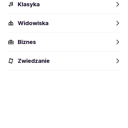
Klasyka
Widowiska
Szczegóły
Opis
Wydarzenia
FAQ
Fani lubią też
Biznes
Szczegóły
Zwiedzanie
26 lat
wiek:
13.11.1999
data urodzenia:
Warszawa
miejsce urodzenia:
Aktor filmowy, serialowy i teatralny
dyscyplina:
social media: