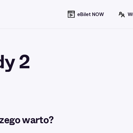
eBilet NOW
W
y 2
zego warto?