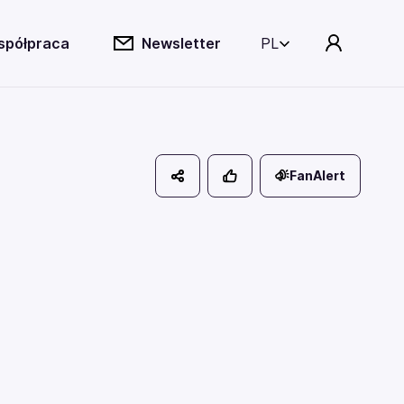
spółpraca
Newsletter
PL
FanAlert