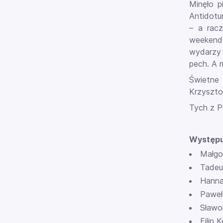
Minęło p
Antidotu
– a racz
weekend.
wydarzy s
pech. A m
Świetne 
Krzyszto
Tych z Pa
Występu
Małgo
Tadeu
Hanna
Paweł 
Sławo
Filip 