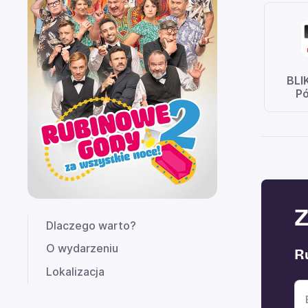
BLI
Pó
Z
Dlaczego warto?
O wydarzeniu
R
Lokalizacja