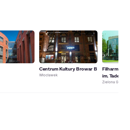
Centrum Kultury Browar B
Filharmonia 
im. Tadeusza
Włocławek
Zielona Góra