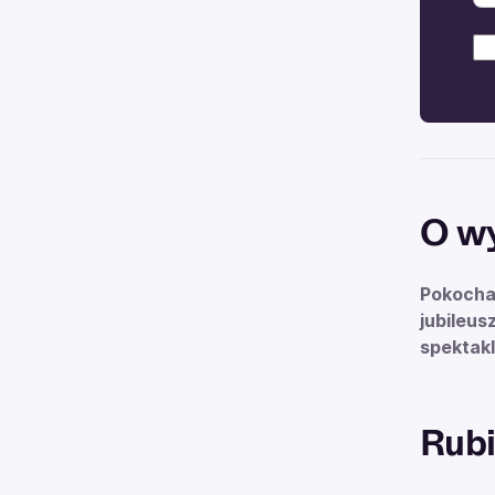
O w
Pokochal
jubileus
spektakl
Rubi