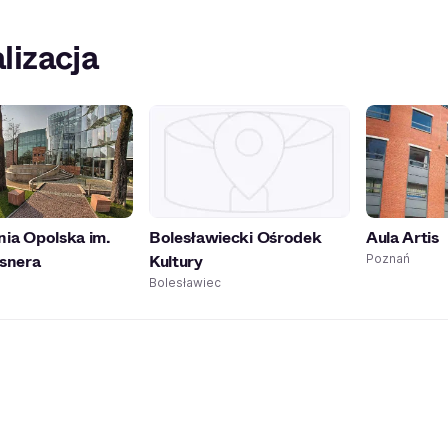
lizacja
nia Opolska im.
Bolesławiecki Ośrodek
Aula Artis
lsnera
Kultury
Poznań
Bolesławiec