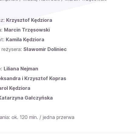
sz:
Krzysztof Kędziora
a:
Marcin Trzęsowski
nt:
Kamila Kędziora
 reżysera:
Sławomir Doliniec
e:
Liliana Nejman
eksandra i Krzysztof Kopras
arol Kędziora
Katarzyna Gałczyńska
nia: ok. 120 min. / jedna przerwa