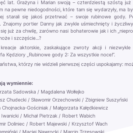
ięć lat. Grażyna i Marian swoją – czterdziestą szóstą już –
m na pewne niedogodności, które tam się wydarzyły, ma by
ej starali się jakoś przetrwać – swoje rubinowe gody.
 Znajomy portier Danny jak zwykle uśmiechnięty i życzliwy
ię już za chwilę, zarówno nasi bohaterowie jak i ich „niepr
oże i szczęście...?
kreacje aktorskie, zaskakujące zwroty akcji i niezwy
fa Kędziory „Rubinowe gody 2: Za wszystkie noce!”.
ństwa, którzy nie widzieli pierwszej części uspokajamy: moż
ją wymiennie:
rzata Sadowska / Magdalena Wołłejko
sz Chudecki / Sławomir Orzechowski / Zbigniew Suszyński
 Chojnacka-Gościniak / Małgorzata Kałędkiewicz
Iwanicki / Michał Pietrzak / Robert Wabich
mir Doliniec / Robert Majewski / Krzysztof Wach
Kempiński / Maciej Nawrocki / Marcin Trzęsowski