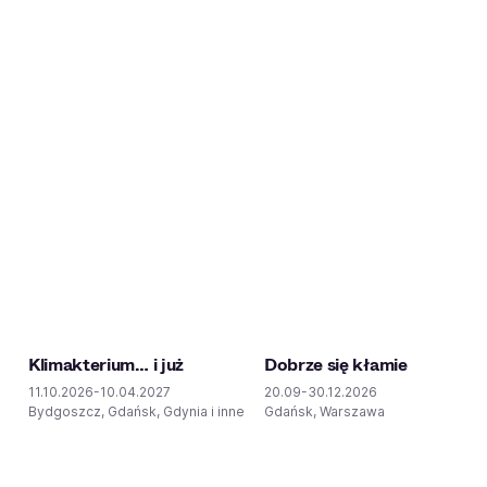
Klimakterium… i już
Dobrze się kłamie
11.10.2026-10.04.2027
20.09-30.12.2026
Bydgoszcz, Gdańsk, Gdynia i inne
Gdańsk, Warszawa