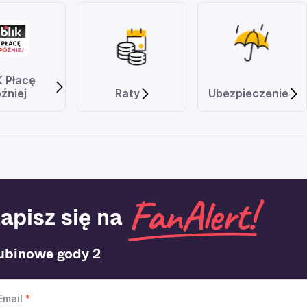
K Płacę
źniej
Raty
Ubezpieczenie
apisz się na
ubinowe gody 2
Email