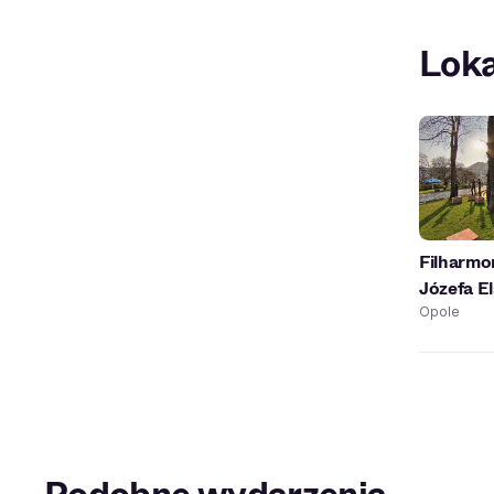
Loka
Filharmo
Józefa E
Opole