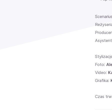
Scenariu
Reżyseri
Produce
Asystent
Stylizacj
Foto:
Al
Video:
K
Grafika:
Czas trwa