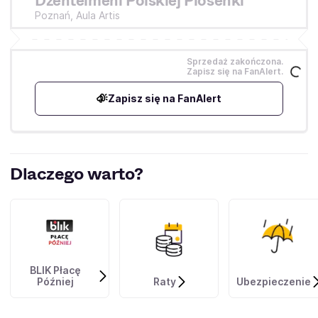
Dżentelmeni Polskiej Piosenki
Poznań,
Aula Artis
Sprzedaż zakończona.
Zapisz się na FanAlert.
Zapisz się na FanAlert
Dlaczego warto?
BLIK Płacę
Później
Raty
Ubezpieczenie