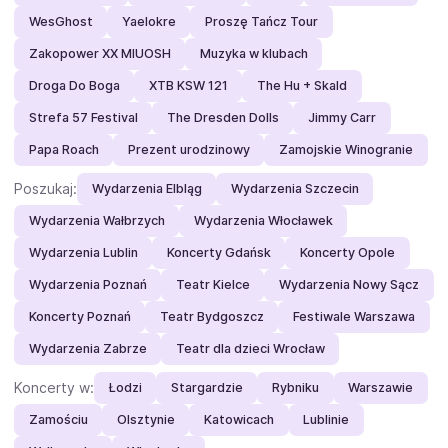
WesGhost
Yaelokre
Proszę Tańcz Tour
Zakopower XX MIUOSH
Muzyka w klubach
Droga Do Boga
XTB KSW 121
The Hu + Skald
Strefa 57 Festival
The Dresden Dolls
Jimmy Carr
Papa Roach
Prezent urodzinowy
Zamojskie Winogranie
Poszukaj:
Wydarzenia Elbląg
Wydarzenia Szczecin
Wydarzenia Wałbrzych
Wydarzenia Włocławek
Wydarzenia Lublin
Koncerty Gdańsk
Koncerty Opole
Wydarzenia Poznań
Teatr Kielce
Wydarzenia Nowy Sącz
Koncerty Poznań
Teatr Bydgoszcz
Festiwale Warszawa
Wydarzenia Zabrze
Teatr dla dzieci Wrocław
Koncerty w:
Łodzi
Stargardzie
Rybniku
Warszawie
Zamościu
Olsztynie
Katowicach
Lublinie