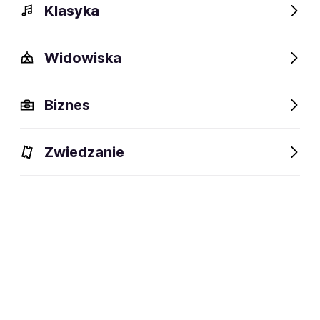
Klasyka
Widowiska
Biznes
Zwiedzanie
Bilety
Dlaczego warto?
O wydarzeniu
Lokalizacj
BILETY