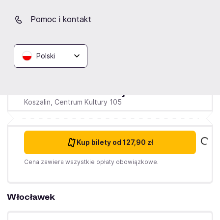
Pomoc i kontakt
Koszalin
Środa
9.12.2026
20:00
Polski
TARGREM SPÓŁKA Z OGRANICZONĄ
ODPOWIEDZIALNOŚCIĄ
Dżentelmeni Polskiej Piosenki
Koszalin,
Centrum Kultury 105
Kup bilety
od 127,90 zł
Cena zawiera wszystkie opłaty obowiązkowe.
Włocławek