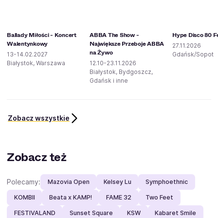
Ballady Miłości - Koncert
ABBA The Show -
Hype Disco 80 F
Walentynkowy
Największe Przeboje ABBA
27.11.2026
na Żywo
13-14.02.2027
Gdańsk/Sopot
Białystok, Warszawa
12.10-23.11.2026
Białystok, Bydgoszcz,
Gdańsk i inne
Zobacz wszystkie
Zobacz też
Polecamy:
Mazovia Open
Kelsey Lu
Symphoethnic
KOMBII
Beata x KAMP!
FAME 32
Two Feet
FESTIVALAND
Sunset Square
KSW
Kabaret Smile