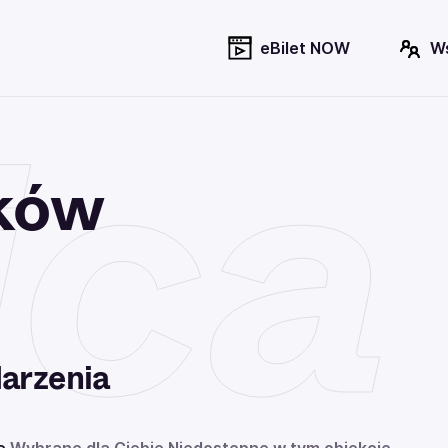
eBilet NOW
W
ica
yków
arzenia