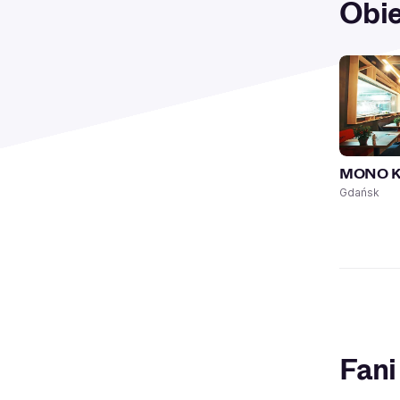
Obie
MONO Ki
Gdańsk
Fani