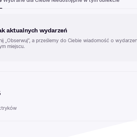
e
Wybrane dla Ciebie
Niedostępne w tym obiekcie
ak aktualnych wydarzeń
knij „Obserwuj”, a prześlemy do Ciebie wiadomość o wydarz
ym miejscu.
s
ektryków