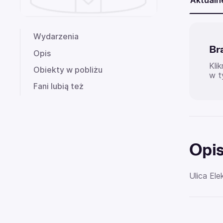
Aktualn
Wydarzenia
Br
Opis
Kli
Obiekty w pobliżu
w t
Fani lubią też
Opi
Ulica El