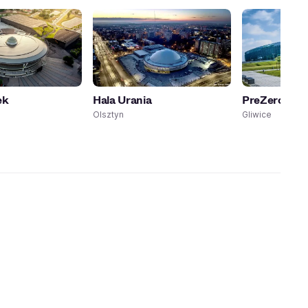
ek
Hala Urania
PreZero Are
Olsztyn
Gliwice