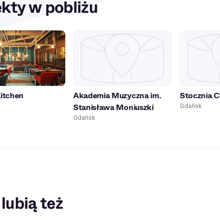
kty w pobliżu
tchen
Akademia Muzyczna im.
Stocznia C
Stanisława Moniuszki
Gdańsk
Gdańsk
 lubią też