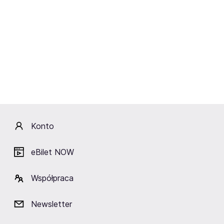
Sobota
26.09.2026
19:00
Teatr Capitol
Prezent urodzinowy
Poznań,
Aula Artis
Kup bilety
od 149,90 zł
Cena zawiera wszystkie opłaty obowiązkowe.
Konto
eBilet NOW
Współpraca
Newsletter