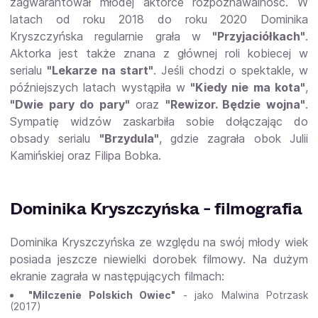
zagwarantował młodej aktorce rozpoznawalność. W
latach od roku 2018 do roku 2020 Dominika
Kryszczyńska regularnie grała w
"Przyjaciółkach"
.
Aktorka jest także znana z głównej roli kobiecej w
serialu
"Lekarze na start"
. Jeśli chodzi o spektakle, w
późniejszych latach wystąpiła w
"Kiedy nie ma kota"
,
"Dwie pary do pary"
oraz
"Rewizor. Będzie wojna"
.
Sympatię widzów zaskarbiła sobie dołączając do
obsady serialu
"Brzydula"
, gdzie zagrała obok Julii
Kamińskiej oraz Filipa Bobka.
Dominika Kryszczyńska - filmografia
Dominika Kryszczyńska ze względu na swój młody wiek
posiada jeszcze niewielki dorobek filmowy. Na dużym
ekranie zagrała w następujących filmach:
"Milczenie Polskich Owiec"
- jako Malwina Potrzask
(2017)