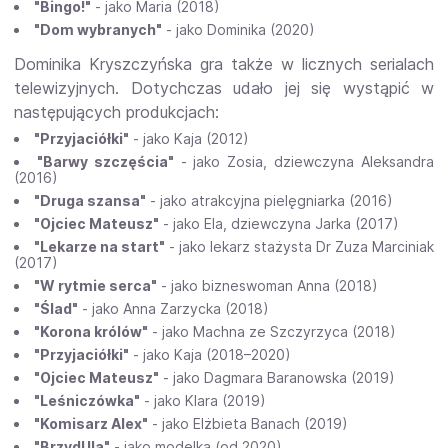
"Bingo!"
- jako Maria (2018)
"Dom wybranych"
- jako Dominika (2020)
Dominika Kryszczyńska gra także w licznych serialach
telewizyjnych. Dotychczas udało jej się wystąpić w
następujących produkcjach:
"Przyjaciółki"
- jako Kaja (2012)
"Barwy szczęścia"
- jako Zosia, dziewczyna Aleksandra
(2016)
"Druga szansa"
- jako atrakcyjna pielęgniarka (2016)
"Ojciec Mateusz"
- jako Ela, dziewczyna Jarka (2017)
"Lekarze na start"
- jako lekarz stażysta Dr Zuza Marciniak
(2017)
"W rytmie serca"
- jako bizneswoman Anna (2018)
"Ślad"
- jako Anna Zarzycka (2018)
"Korona królów"
- jako Machna ze Szczyrzyca (2018)
"Przyjaciółki"
- jako Kaja (2018–2020)
"Ojciec Mateusz"
- jako Dagmara Baranowska (2019)
"Leśniczówka"
- jako Klara (2019)
"Komisarz Alex"
- jako Elżbieta Banach (2019)
"BrzydUla"
- jako modelka (od 2020)