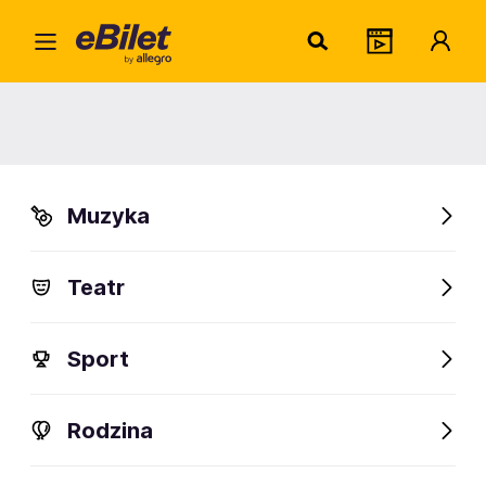
Domi
Home
Artysta
Dominika Kryszczyńska
Dominika Kryszczyńska
Muzyka
Sprawdź wydarzenia
Teatr
FanAlert
Sport
Rodzina