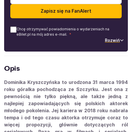
Zapisz się na FanAlert
Chcę otrzymywać powiadomienia o wydarzeniach na
eBilet.pl na mój adres e-mail.
Rozwiń
Opis
Dominika Kryszczyńska to urodzona 31 marca 1994
roku góralka pochodząca ze Szczyrku. Jest ona z
pewnością nie tylko piękną, ale także jedną z
najlepiej zapowiadających się polskich aktorek
młodego pokolenia. Jej kariera w 2018 roku nabrała
tempa i od tego czasu aktorka otrzymuje coraz to
więcej propozycji, głównie dotyczących ról
serialowych. Poza grą w filmach i serialach,