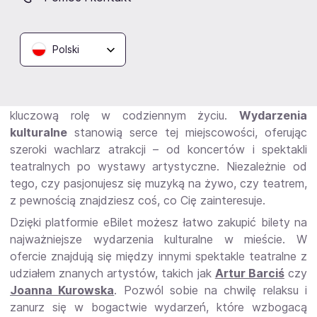
Odkryj kulturę Mińska
Polski
Mazowieckiego z eBilet
Mińsk Mazowiecki to miasto, w którym kultura odgrywa
kluczową rolę w codziennym życiu.
Wydarzenia
kulturalne
stanowią serce tej miejscowości, oferując
szeroki wachlarz atrakcji – od koncertów i spektakli
teatralnych po wystawy artystyczne. Niezależnie od
tego, czy pasjonujesz się muzyką na żywo, czy teatrem,
z pewnością znajdziesz coś, co Cię zainteresuje.
Dzięki platformie eBilet możesz łatwo zakupić bilety na
najważniejsze wydarzenia kulturalne w mieście. W
ofercie znajdują się między innymi spektakle teatralne z
udziałem znanych artystów, takich jak
Artur Barciś
czy
Joanna Kurowska
. Pozwól sobie na chwilę relaksu i
zanurz się w bogactwie wydarzeń, które wzbogacą