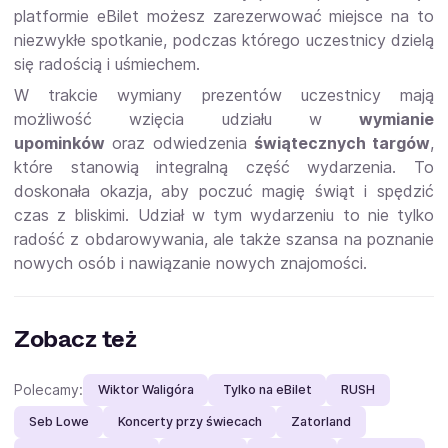
platformie eBilet możesz zarezerwować miejsce na to
niezwykłe spotkanie, podczas którego uczestnicy dzielą
się radością i uśmiechem.
W trakcie wymiany prezentów uczestnicy mają
możliwość wzięcia udziału w
wymianie
upominków
oraz odwiedzenia
świątecznych targów
,
które stanowią integralną część wydarzenia. To
doskonała okazja, aby poczuć magię świąt i spędzić
czas z bliskimi. Udział w tym wydarzeniu to nie tylko
radość z obdarowywania, ale także szansa na poznanie
nowych osób i nawiązanie nowych znajomości.
Zobacz też
Polecamy:
Wiktor Waligóra
Tylko na eBilet
RUSH
Seb Lowe
Koncerty przy świecach
Zatorland