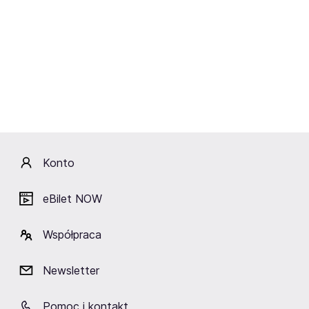
Koncert przy świecach:
Mariusz Kałamaga - Mamo!
Hans Zimmer i inni -
Papier się kończy!
Muzyka Filmowa
11.09-18.11.2026
08.08-26.09.2026
Brzeg, Grójec, Jarosław i
Bydgoszcz, Gdańsk,
inne
Kraków i inne
Ciekawe miejsca w Mińsku
Mazowieckim
Konto
eBilet NOW
Współpraca
Kino Kultura w Wołominie
Dom Kultury w Otwocku
Sala Koncertowa
Szkoły Artystycz
Wołomin
Otwock
Newsletter
stopnia
Mińsk Mazowie
Pomoc i kontakt