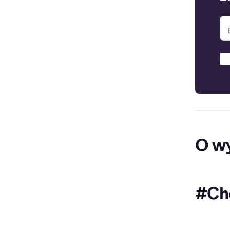
O w
#Ch