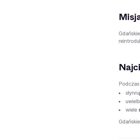
Misj
Gdańskie
reintrod
Najc
Podczas 
słynn
uwiel
wiele
Gdańskie