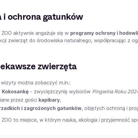
a i ochrona gatunków
 ZOO aktywnie angażuje się w
programy ochrony i hodowl
ukcji zwierząt do środowiska naturalnego, współpracując z og
iekawsze zwierzęta
wizyty można zobaczyć m.in.:
ą
Kokosankę
- zwyciężczynię wyborów
Pingwina Roku 202
biane przez gości
kapibary
,
rzadkich i zagrożonych gatunków
, objętych ochroną i pr
 ZOO to miejsce, w którym nauka, ekologia i przyjemność sp