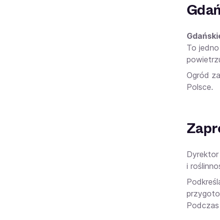
Gdań
Gdański
To jedno
powietrz
Ogród za
Polsce.
Zapr
Dyrektor
i roślin
Podkreśl
przygot
Podczas 