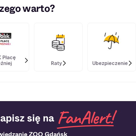
zego warto?
K Płacę
źniej
Raty
Ubezpieczenie
apisz się na
wiedzanie ZOO Gdańsk