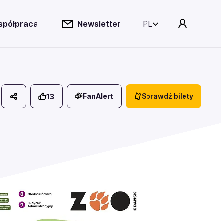
spółpraca
Newsletter
PL
FanAlert
Sprawdź bilety
13