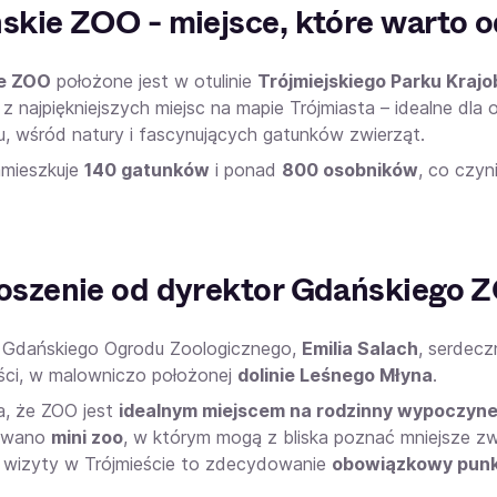
skie ZOO - miejsce, które warto 
e ZOO
położone jest w otulinie
Trójmiejskiego Parku Kraj
 z najpiękniejszych miejsc na mapie Trójmiasta – idealne d
u, wśród natury i fascynujących gatunków zwierząt.
mieszkuje
140 gatunków
i ponad
800 osobników
, co czyn
oszenie od dyrektor Gdańskiego 
 Gdańskiego Ogrodu Zoologicznego,
Emilia Salach
, serdecz
ności, w malowniczo położonej
dolinie Leśnego Młyna
.
a, że ZOO jest
idealnym miejscem na rodzinny wypoczyn
owano
mini zoo
, w którym mogą z bliska poznać mniejsze zw
wizyty w Trójmieście to zdecydowanie
obowiązkowy punk