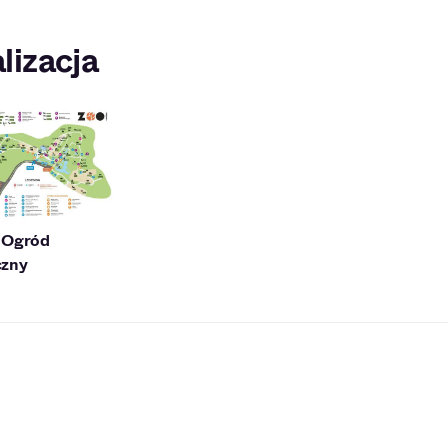
lizacja
 Ogród
czny