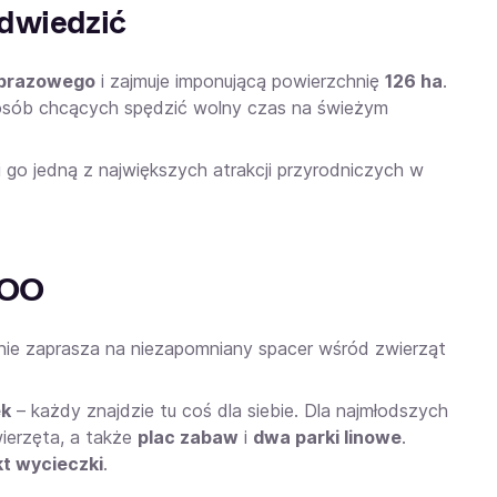
odwiedzić
obrazowego
i zajmuje imponującą powierzchnię
126 ha
.
la osób chcących spędzić wolny czas na świeżym
i go jedną z największych atrakcji przyrodniczych w
ZOO
nie zaprasza na niezapomniany spacer wśród zwierząt
ek
– każdy znajdzie tu coś dla siebie. Dla najmłodszych
ierzęta, a także
plac zabaw
i
dwa parki linowe
.
t wycieczki
.