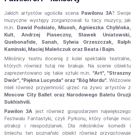
Jakich artystów ugościła scena
Pawilonu 3A
? Swoje
muzyczne występy zorganizowali tu tacy muzycy, jak
m.in.
Dawid Podsiało, Miuosh, Agnieszka Chylińska,
Kult, Andrzej Piaseczny, Sławek Uniatowski,
Quebonafide, Sanah, Sylwia Grzeszczak, Ralph
Kaminski, Maciej Maleńczuk oraz Beata i Bajm.
Miłośnicy teatru docenią z kolei spektakle teatralne,
których również tutaj nie brakuje. Na scenie obiektu
zaprezentowano się takie sztuki m.in.
"Art", "Straszny
Dwór", "Piękna Lucynda" oraz "Bóg Mordu".
Widzowie
mieli również przyjemność ujrzeć na żywo artystów z
Moscow City Ballet oraz Narodowego Baletu Gruzji
Sukhishvili.
Pawilon 3A
jest również gospodarzem największego
Festiwalu Fantastyki, czyli Pyrkonu, który oferuje moc
atrakcji i niespodzianek. Dla miłośników komedii i
śmiechu ten poznański obiekt również przygotowuje