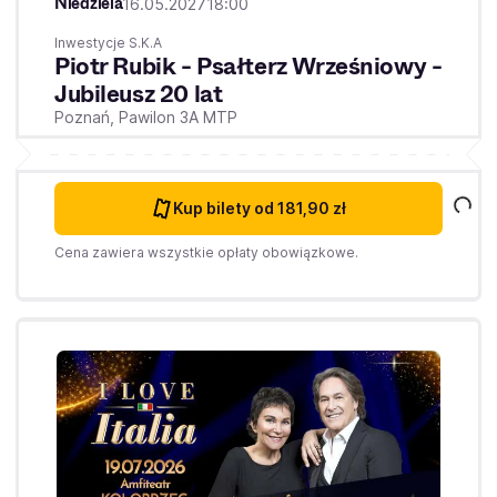
Niedziela
16.05.2027
18:00
Inwestycje S.K.A
Piotr Rubik - Psałterz Wrześniowy -
Jubileusz 20 lat
Poznań,
Pawilon 3A MTP
Kup bilety
od 181,90 zł
Cena zawiera wszystkie opłaty obowiązkowe.