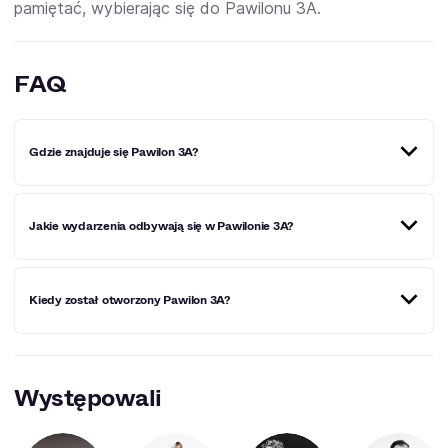
pamiętać, wybierając się do Pawilonu 3A.
FAQ
Gdzie znajduje się Pawilon 3A?
Pawilon 3A znajduje się przy ul. Głogowskiej 14 w
Jakie wydarzenia odbywają się w Pawilonie 3A?
Poznaniu.
W obiekcie miały miejsce m.in. koncerty Kwiatu Jabłoni,
Kiedy został otworzony Pawilon 3A?
Dawida Podsiadło, Macieja Maleńczuka, oraz pokazy
stand-upów, oraz Festiwal Fantastyki Pyrkon.
Pawilon 3A został otwarty w 1929 roku.
Występowali