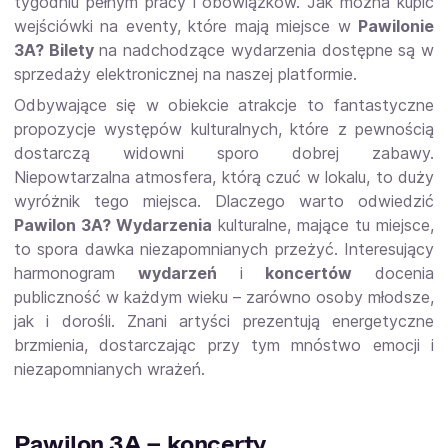
tygodniu pełnym pracy i obowiązków. Jak można kupić
wejściówki na eventy, które mają miejsce w
Pawilonie
3A? Bilety
na nadchodzące wydarzenia dostępne są w
sprzedaży elektronicznej na naszej platformie.
Odbywające się w obiekcie atrakcje to fantastyczne
propozycje występów kulturalnych, które z pewnością
dostarczą widowni sporo dobrej zabawy.
Niepowtarzalna atmosfera, którą czuć w lokalu, to duży
wyróżnik tego miejsca. Dlaczego warto odwiedzić
Pawilon 3A? Wydarzenia
kulturalne, mające tu miejsce,
to spora dawka niezapomnianych przeżyć. Interesujący
harmonogram
wydarzeń
i
koncertów
docenia
publiczność w każdym wieku – zarówno osoby młodsze,
jak i dorośli. Znani artyści prezentują energetyczne
brzmienia, dostarczając przy tym mnóstwo emocji i
niezapomnianych wrażeń.
Pawilon 3A – koncerty