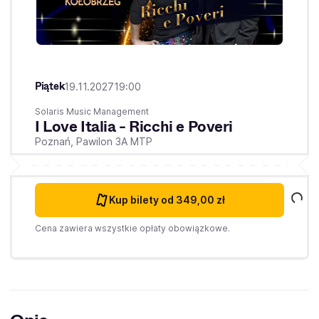
Piątek
19.11.2027
19:00
Solaris Music Management
I Love Italia - Ricchi e Poveri
Poznań,
Pawilon 3A MTP
Kup bilety
od 349,00 zł
Cena zawiera wszystkie opłaty obowiązkowe.