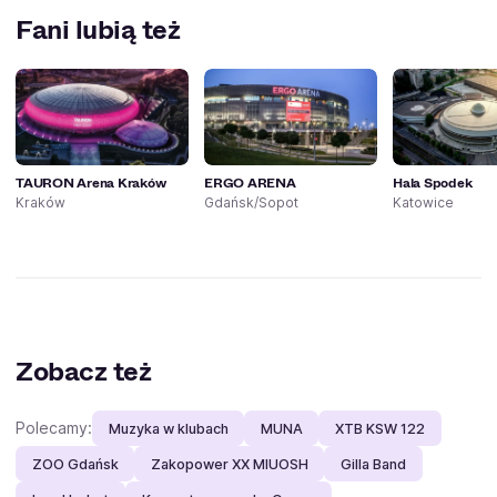
Fani lubią też
TAURON Arena Kraków
ERGO ARENA
Hala Spodek
Kraków
Gdańsk/Sopot
Katowice
Zobacz też
Polecamy:
Muzyka w klubach
MUNA
XTB KSW 122
ZOO Gdańsk
Zakopower XX MIUOSH
Gilla Band