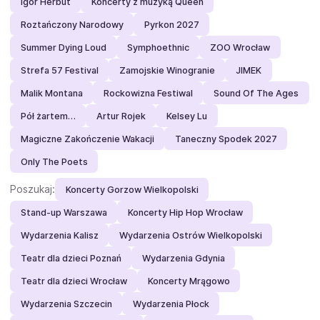
Igor Herbut
Koncerty z muzyką Queen
Roztańczony Narodowy
Pyrkon 2027
Summer Dying Loud
Symphoethnic
ZOO Wrocław
Strefa 57 Festival
Zamojskie Winogranie
JIMEK
Malik Montana
Rockowizna Festiwal
Sound Of The Ages
Pół żartem…
Artur Rojek
Kelsey Lu
Magiczne Zakończenie Wakacji
Taneczny Spodek 2027
Only The Poets
Poszukaj:
Koncerty Gorzow Wielkopolski
Stand-up Warszawa
Koncerty Hip Hop Wrocław
Wydarzenia Kalisz
Wydarzenia Ostrów Wielkopolski
Teatr dla dzieci Poznań
Wydarzenia Gdynia
Teatr dla dzieci Wrocław
Koncerty Mrągowo
Wydarzenia Szczecin
Wydarzenia Płock