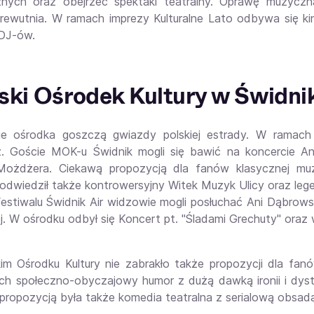
znych oraz obejrzeć spektakl teatralny. Oprawę muzycz
rewutnia. W ramach imprezy Kulturalne Lato odbywa się ki
 DJ-ów.
ski Ośrodek Kultury w Świdnik
e ośrodka goszczą gwiazdy polskiej estrady. W ramach II
. Goście MOK-u Świdnik mogli się bawić na koncercie And
ożdżera. Ciekawą propozycją dla fanów klasycznej muz
odwiedził także kontrowersyjny Witek Muzyk Ulicy oraz leg
estiwalu Świdnik Air widzowie mogli posłuchać Ani Dąbrowski
j. W ośrodku odbył się Koncert pt. "Śladami Grechuty" ora
im Ośrodku Kultury nie zabrakło także propozycji dla fan
ch społeczno-obyczajowy humor z dużą dawką ironii i dyst
propozycją była także komedia teatralna z serialową obsadą