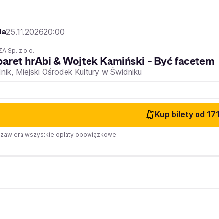
da
25.11.2026
20:00
A Sp. z o.o.
aret hrAbi & Wojtek Kamiński - Być facetem
nik,
Miejski Ośrodek Kultury w Świdniku
Kup bilety
od 171
zawiera wszystkie opłaty obowiązkowe.