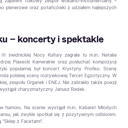
ną zapewni folkowy zespół wokalno-instrumentalny –
no plenerowe oraz potańcówki z udziałem najlepszych
u – koncerty i spektakle
I świdnickiej Nocy Kultury zagrała tu m.in. Natalia
rzej Piasecki Kameralnie oraz posłuchać kompozycji
yki popularnej był koncert Krystyny Prońko. Scenę
enda polskiej sceny rozrywkowej Tercet Egzotyczny. W
ej, zespołu Organek i ENEJ. Nie zabrakło także poezji
z wystąpił charyzmatyczny Janusz Radek.
ów humoru. Na scenie wystąpił m.in. Kabaret Młodych
ansu, jak zwykle spotkał się z pozytywnym odbiorem.
 "Sklep z Facetami".