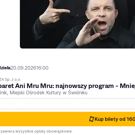
ziela
20.09.2026
16:00
A Sp. z o.o.
aret Ani Mru Mru: najnowszy program - Mniej
nik,
Miejski Ośrodek Kultury w Świdniku
Kup bilety
od 160
zawiera wszystkie opłaty obowiązkowe.