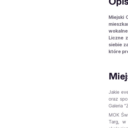
Opi
Miejski 
mieszka
wokalne,
Liczne 
siebie z
które pr
Miej
Jakie ev
oraz spo
Galeria 
MOK Świd
Targ, w