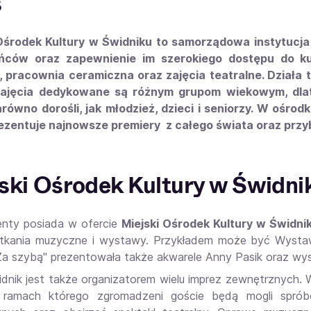
s
Ośrodek Kultury w Świdniku to samorządowa instytucja 
ńców oraz zapewnienie im szerokiego dostępu do kul
 pracownia ceramiczna oraz zajęcia teatralne. Działa 
zajęcia dedykowane są różnym grupom wiekowym, dlat
arówno dorośli, jak młodzież, dzieci i seniorzy. W ośrod
ezentuje najnowsze premiery z całego świata oraz przyb
ski Ośrodek Kultury w Świdnik
enty posiada w ofercie
Miejski Ośrodek Kultury w Świdn
tkania muzyczne i wystawy. Przykładem może być Wystawa 
"Za szybą" prezentowała także akwarele Anny Pasik oraz
nik jest także organizatorem wielu imprez zewnętrznych. W
 ramach którego zgromadzeni goście będą mogli sprób