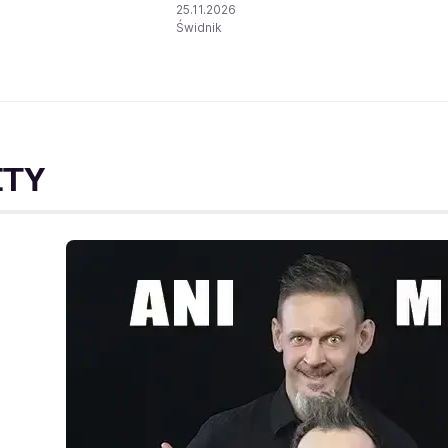
25.11.2026
Świdnik
ETY