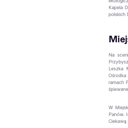
ekologic
Kapela D
polskich
Miej
Na sceni
Przybysz
Leszka M
Ośrodka 
ramach F
śpiewane
W Miejsk
Panów. I
Ciekawą 