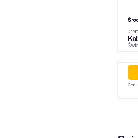
Śro
KEREZ
Kab
Świd
Cena 