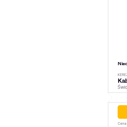
Nied
KEREZ
Kab
Świd
Cena 