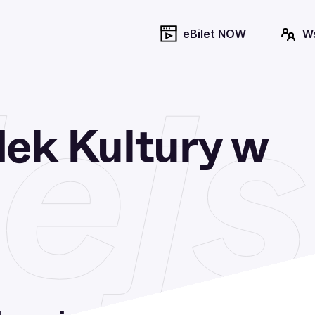
eBilet NOW
W
ejs
dek Kultury w