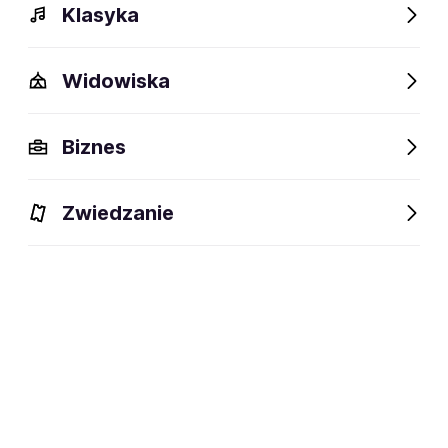
Klasyka
Widowiska
Biznes
Wydarzenia
Opis
Obiekty w pobliżu
Fani lubią t
Zwiedzanie
Wydarzenia
Aktualne
Wybrane dla Ciebie
Niedostępne w tym obiekcie