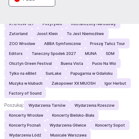
Polecamy:
Droga Do Boga
Mała Armia Janosika
XTB KSW 121
Pozytywni
Roztańczony Narodowy
Zatorland
Joost Klein
To Jest Niemożliwe
ZOO Wrocław
ABBA Symfonicznie
Proszę Tańcz Tour
Editors
Taneczny Spodek 2027
MUNA
SDM
Olsztyn Green Festival
Buena Vista
Pucio Na Wsi
Tylko na eBilet
SunLake
Papugarnia w Gdańsku
Muzyka w klubach
Zakopower XX MIUOSH
Igor Herbut
Factory of Sound
Poszukaj:
Wydarzenia Tarnów
Wydarzenia Rzeszow
Koncerty Wrocław
Koncerty Bielsko-Biała
Koncerty Poznań
Wydarzenia Gliwice
Koncerty Sopot
Wydarzenia Łódź
Musicale Warszawa