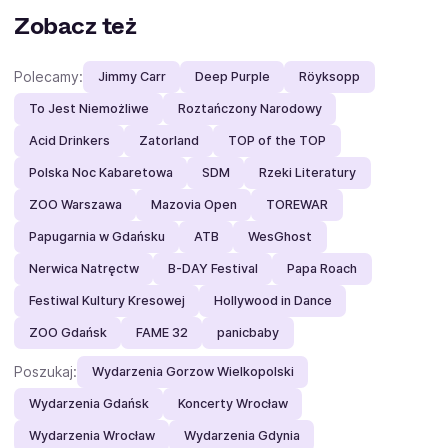
Zobacz też
Polecamy:
Jimmy Carr
Deep Purple
Röyksopp
To Jest Niemożliwe
Roztańczony Narodowy
Acid Drinkers
Zatorland
TOP of the TOP
Polska Noc Kabaretowa
SDM
Rzeki Literatury
ZOO Warszawa
Mazovia Open
TOREWAR
Papugarnia w Gdańsku
ATB
WesGhost
Nerwica Natręctw
B-DAY Festival
Papa Roach
Festiwal Kultury Kresowej
Hollywood in Dance
ZOO Gdańsk
FAME 32
panicbaby
Poszukaj:
Wydarzenia Gorzow Wielkopolski
Wydarzenia Gdańsk
Koncerty Wrocław
Wydarzenia Wrocław
Wydarzenia Gdynia