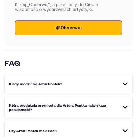
Kliknij „Obserwuj”, a prześlemy do Ciebie
wiadomość o wydarzeniach artysty/ki.
Obserwuj
FAQ
Kiedy urodził się Artur Pontek?
Artur Pontek urodził się 10 maja 1975 roku.
Która produkcja przyniosła dla Artura Pontka największą
popularność?
Artur Pontka wcielił się w rolę policjanta Mariana Marczaka
Czy Artur Pontek ma dzieci?
w serialu Ojciec Mateusz. To właśnie ta rola przyniosła mu
największą popularność wśród szerokiego grona