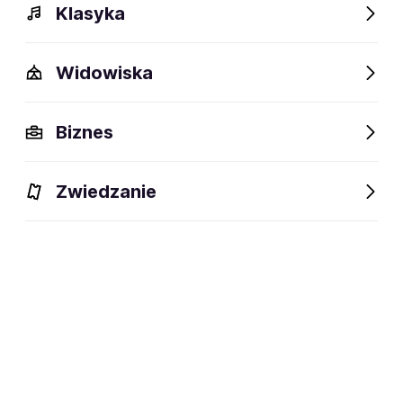
Klasyka
Widowiska
Szczegóły
Opis
Wydarzenia
FAQ
Fani lubią też
Biznes
Szczegóły
Zwiedzanie
51 lat
wiek:
10.05.1975
data urodzenia:
Warszawa
miejsce urodzenia:
Aktor filmowy, serialowy, teatralny i
dyscyplina:
dubbingowy
social media: