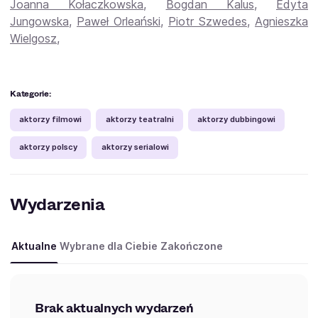
Joanna Kołaczkowska
,
Bogdan Kalus
,
Edyta
Jungowska
,
Paweł Orleański
,
Piotr Szwedes
,
Agnieszka
Wielgosz
,
Kategorie:
aktorzy filmowi
aktorzy teatralni
aktorzy dubbingowi
aktorzy polscy
aktorzy serialowi
Wydarzenia
Aktualne
Wybrane dla Ciebie
Zakończone
Brak aktualnych wydarzeń