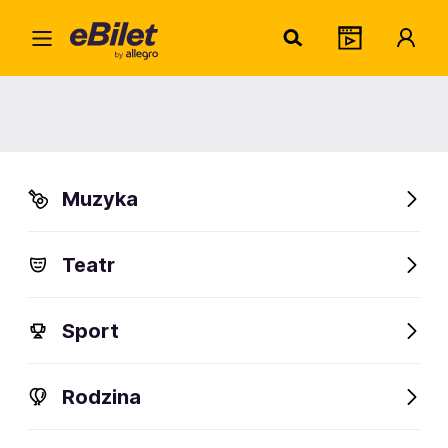
Artur
Home
Artysta
Artur Pontek
Artur Pontek
Muzyka
Sprawdź wydarzenia
Teatr
FanAlert
Sport
Rodzina