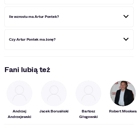
odbiorców.
Artur Pontek doczekał się potomstwa. Ma dwójkę dzieci,
Ile wzrostu ma Artur Pontek?
córkę Zoję oraz syna Leona.
Artur Pontek ma 170 cm wzrostu.
Czy Artur Pontek ma żonę?
Artur Pontek jest w związku małżeńskim z Beatą Pontek.
Fani lubią też
Andrzej
Jacek Borusiński
Bartosz
Robert Moskwa
Andrzejewski
Głogowski