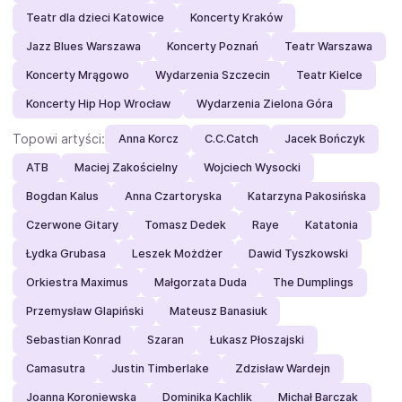
Teatr dla dzieci Katowice
Koncerty Kraków
Jazz Blues Warszawa
Koncerty Poznań
Teatr Warszawa
Koncerty Mrągowo
Wydarzenia Szczecin
Teatr Kielce
Koncerty Hip Hop Wrocław
Wydarzenia Zielona Góra
Topowi artyści:
Anna Korcz
C.C.Catch
Jacek Bończyk
ATB
Maciej Zakościelny
Wojciech Wysocki
Bogdan Kalus
Anna Czartoryska
Katarzyna Pakosińska
Czerwone Gitary
Tomasz Dedek
Raye
Katatonia
Łydka Grubasa
Leszek Możdżer
Dawid Tyszkowski
Orkiestra Maximus
Małgorzata Duda
The Dumplings
Przemysław Glapiński
Mateusz Banasiuk
Sebastian Konrad
Szaran
Łukasz Płoszajski
Camasutra
Justin Timberlake
Zdzisław Wardejn
Joanna Koroniewska
Dominika Kachlik
Michał Barczak