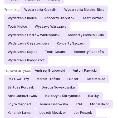
Poszukaj:
Wydarzenia Koszalin
Wydarzenia Bielsko-Biała
Wydarzenia Kielce
Koncerty Białystok
Teatr Poznań
Teatr Kielce
Wystawy Warszawa
Wydarzenia Ostrów Wielkopolski
Koncerty Bielsko-Biała
Wydarzenia Częstochowa
Koncerty Szczecin
Wydarzenia Sopot
Teatr Gdańsk
Koncerty Rzeszów
Wydarzenia Bydgoszcz
Topowi artyści:
Andrzej Grabowski
Antoni Pawlicki
Raz Dwa Trzy
Marcin Troński
Hunter
Tate McRae
Bartosz Porczyk
Dorota Nowakowska
Anna Jurksztowicz
Katarzyna Skrzynecka
Kartky
Edyta Geppert
Joanna Liszowska
TSA
Michał Bajor
Kendrick Lamar
Leszek Możdżer
Jan Peszek