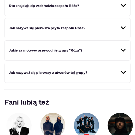
Kto znajduje się w składzie zespołu Róża?
Młody trzyosobowy zespół Róża składa się z Małgorzaty
Jak nazywa się pierwsza płyta zespołu Róża?
Penkalli znanej z Enchanted Hunters, Szymona
Lechowicza, masterminda nieistniejącej już grupy Sorja
Morja, jak i Kamila Hordyńca należącego niegdyś do grupy
Wilga.
Nosi ona nazwę "Bu''.
Jakie są motywy przewodnie grupy "Róża''?
Motywy przewodnie tej grupy, to: zatracenie w swoich
Jak nazywał się pierwszy z utworów tej grupy?
uczuciach, bojaźliwość oraz trudności w podejmowaniu
decyzji.
Pierwsza piosenka nosiła tytuł "Róża".
Fani lubią też