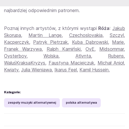
wypadku tego utworu,
Brylewski
wydaje się być jak
najbardziej odpowiednim patronem.
Poznaj innych artystów, z którymi wystąpi
Róża
:
Jakub
Skorupa
,
Martin Lange
,
Czechoslovakia
,
Szczyl
,
Kacperczyk
,
Patryk Pietrzak
,
Kuba Dąbrowski
,
Marie
,
Franek Warzywa
,
Ralph Kamiński
,
OvE
,
Midsommar
,
Oysterboy
,
Wolska
,
Atlvnta
,
Rubens
,
WaluśKraksaKryzys
,
Faustyna Maciejczuk
,
Michał Anioł
,
Kwiaty
,
Julia Wieniawa
,
Ikarus Feel
,
Kamil Hussein
,
Kategorie:
zespoły muzyki alternatywnej
polska alternatywa