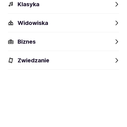
Klasyka
Widowiska
Szczegóły
Opis
Wydarzenia
FAQ
Fani lubią też
Biznes
Szczegóły
Zwiedzanie
Muzyka alternatywna
dyscyplina:
social media:
Zapisz się na
Róża