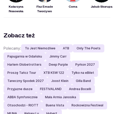
Katarzyna
Fisz Emade
Coma
Jakub Skorupa
Nosowska
Tworzywo
Zobacz też
Polecamy:
To Jest Niemożliwe
ATB
Only The Poets
Papugarnia w Gdańsku
Jimmy Carr
Harlem Globetrotters
Deep Purple
Pyrkon 2027
Proszę Tańcz Tour
XTB KSW 122
Tylko na eBilet
Taneczny Spodek 2027
Joost Klein
Gilla Band
Przyjazne dusze
FESTIVALAND
Andrea Bocelli
ABBA Symfonicznie
Mała Armia Janosika
Otsochodzi - RIOTT
Buena Vista
Rockowizna Festiwal
MUNA
Kelsey Lu
Hubert.