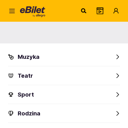
Róża
Home
Artysta
Róża
Róża
Muzyka
Sprawdź wydarzenia
Teatr
FanAlert
Sport
Rodzina