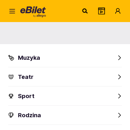
Andrz
Home
Artysta
Andrzej Piaseczny
Andrzej Piaseczny
Muzyka
Sprawdź wydarzenia
Teatr
FanAlert
49
Sport
Rodzina