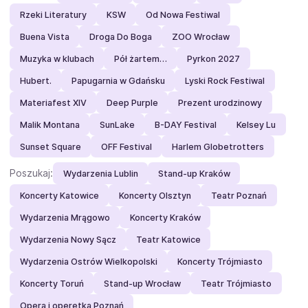
Rzeki Literatury
KSW
Od Nowa Festiwal
Buena Vista
Droga Do Boga
ZOO Wrocław
Muzyka w klubach
Pół żartem…
Pyrkon 2027
Hubert.
Papugarnia w Gdańsku
Lyski Rock Festiwal
Materiafest XIV
Deep Purple
Prezent urodzinowy
Malik Montana
SunLake
B-DAY Festival
Kelsey Lu
Sunset Square
OFF Festival
Harlem Globetrotters
Poszukaj:
Wydarzenia Lublin
Stand-up Kraków
Koncerty Katowice
Koncerty Olsztyn
Teatr Poznań
Wydarzenia Mrągowo
Koncerty Kraków
Wydarzenia Nowy Sącz
Teatr Katowice
Wydarzenia Ostrów Wielkopolski
Koncerty Trójmiasto
Koncerty Toruń
Stand-up Wrocław
Teatr Trójmiasto
Opera i operetka Poznań