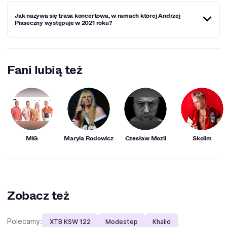
wydał trzy albumy studyjne.
Pierwszym albumem studyjnym wokalisty jest "Piasek".
Jak nazywa się trasa koncertowa, w ramach której Andrzej
Album miał swoją premierę 14 stycznia 1998. Płyta
Piaseczny występuje w 2021 roku?
uzyskała status platynowej.
Koncerty Andrzeja Piasecznego 2021 odbywają się w
ramach trasy koncertowej Andrzej Piaseczny Akustycznie.
Fani lubią też
MiG
Maryla Rodowicz
Czesław Mozil
Skolim
Zobacz też
Polecamy:
XTB KSW 122
Modestep
Khalid