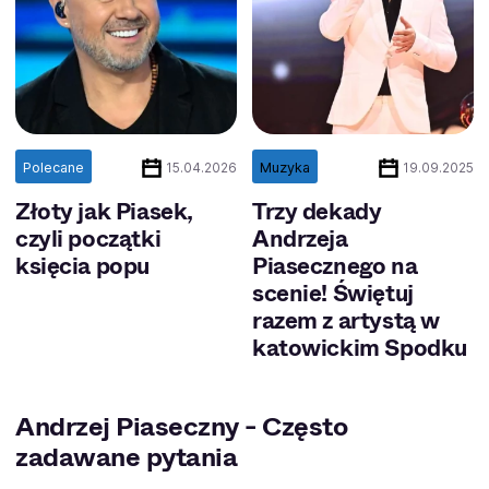
Polecane
Muzyka
15.04.2026
19.09.2025
Złoty jak Piasek,
Trzy dekady
czyli początki
Andrzeja
księcia popu
Piasecznego na
scenie! Świętuj
razem z artystą w
katowickim Spodku
Andrzej Piaseczny - Często
zadawane pytania