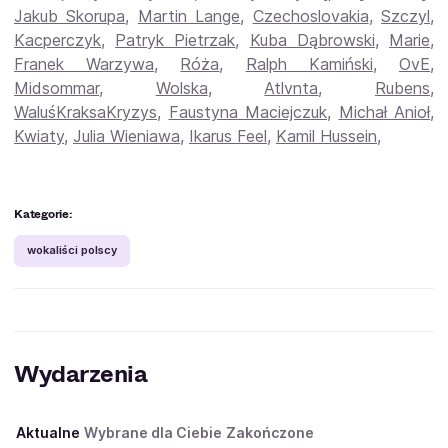
Jakub Skorupa
,
Martin Lange
,
Czechoslovakia
,
Szczyl
,
Kacperczyk
,
Patryk Pietrzak
,
Kuba Dąbrowski
,
Marie
,
Franek Warzywa
,
Róża
,
Ralph Kamiński
,
OvE
,
Midsommar
,
Wolska
,
Atlvnta
,
Rubens
,
WaluśKraksaKryzys
,
Faustyna Maciejczuk
,
Michał Anioł
,
Kwiaty
,
Julia Wieniawa
,
Ikarus Feel
,
Kamil Hussein
,
Kategorie:
wokaliści polscy
Wydarzenia
Aktualne
Wybrane dla Ciebie
Zakończone