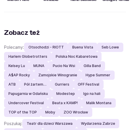
Zobacz też
Polecamy:
Otsochodzi - RIOTT
Buena Vista
Seb Lowe
Harlem Globetrotters
Polska Noc Kabaretowa
Kelsey Lu
MUNA
Pucio Na Wsi
Gilla Band
A$AP Rocky
Zamojskie Winogranie
Hype Summer
ATB
Pół żartem…
Gurriers
OFF Festival
Papugarnia w Gdańsku
Modestep
Igo na hali
Undercover Festival
Beata x KAMP!
Malik Montana
TOP of the TOP
Moby
ZOO Wrocław
Poszukaj:
Teatr dla dzieci Warszawa
Wydarzenia Zabrze