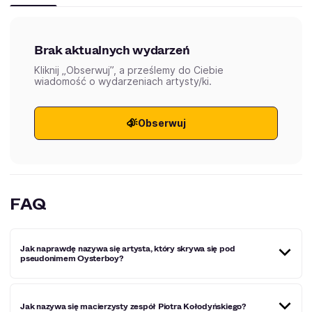
Brak aktualnych wydarzeń
Kliknij „Obserwuj”, a prześlemy do Ciebie
wiadomość o wydarzeniach artysty/ki.
Obserwuj
FAQ
Jak naprawdę nazywa się artysta, który skrywa się pod
pseudonimem Oysterboy?
Pod pseudonimem Oysterboy, skrywa się Piotr
Jak nazywa się macierzysty zespół Piotra Kołodyńskiego?
Kołodyński.