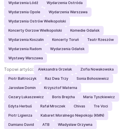
Wydarzenia Łódź
Wydarzenia Ostróda
Wydarzenia Opole
Wydarzenia Warszawa
Wydarzenia Ostrów Wielkopolski
Koncerty Gorzow Wielkopolski
Komedie Gdańsk
Wydarzenia Koszalin
Koncerty Toruń
Teatr Rzeszów
Wydarzenia Radom
Wydarzenia Gdańsk
Wystawy Warszawa
Topowi artyści:
Aleksandra Grzelak
Zofia Nowakowska
Piotr Bałtroczyk
Raz Dwa Trzy
Sonia Bohosiewicz
Jarosław Domin
Krzysztof Materna
Cezary Łukaszewicz
Boris Brejcha
Maria Tyszkiewicz
Edyta Herbuś
Rafał Mroczek
Chivas
Tre Voci
Piotr Ligienza
Kabaret Moralnego Niepokoju (KMN)
Damiano David
ATB
Władysław Grzywna