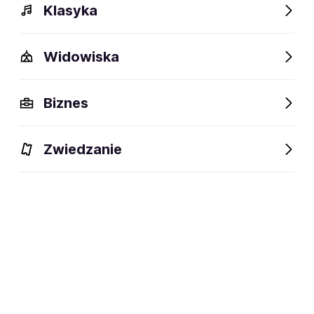
Klasyka
Widowiska
Szczegóły
Opis
Wydarzenia
FAQ
Fani lubią też
Biznes
Szczegóły
Zwiedzanie
social media:
Zapisz się na
Oysterboy