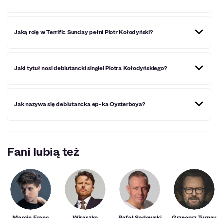
Macierzysty zespół Piotra Kołodyńskiego, nazywa się
Jaką rolę w Terrific Sunday pełni Piotr Kołodyński?
Terrific Sunday.
Piotr Kołodyński w zespole Terrific Sunday, jest
Jaki tytuł nosi debiutancki singiel Piotra Kołodyńskiego?
równocześnie wokalistą i osobą grająca na instrumentach.
Debiutancki singiel Piotra Kołodyńskiego, nosi tytuł
Jak nazywa się debiutancka ep-ka Oysterboya?
,,Tęskno".
Debiutancka ep-ka Oysterboya nosi nazwę ,,Nostalgia
mnie wykończy".
Fani lubią też
Marcin Franc
Wiraszko
Rafał Sadowski
Grzegorz Turnau