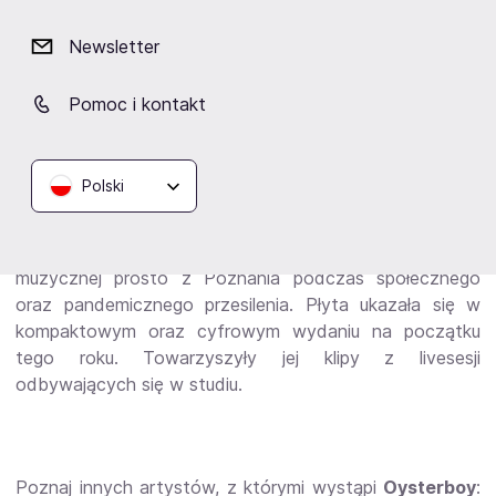
tych obecnych, niepewnych czasach.
Newsletter
Utwór
"Mediolan"
, stanowi zapowiedź składanki pod
Pomoc i kontakt
tytułem
"My Name is Poznań"
. Jest to aż trzynaście
utworów premierowych wykonawców pochodzących
ze stolicy Wielkopolski, które nagrano przy udziale
Polski
naprawdę wybitnych producentów (Marcin Bors, Paweł
Krawczyk, Marcin Macuk, jak i Piotr Emade Waglewski).
Album ten stanowi dokumentację młodej sceny
muzycznej prosto z Poznania podczas społecznego
oraz pandemicznego przesilenia. Płyta ukazała się w
kompaktowym oraz cyfrowym wydaniu na początku
tego roku. Towarzyszyły jej klipy z livesesji
odbywających się w studiu.
Poznaj innych artystów, z którymi wystąpi
Oysterboy
: