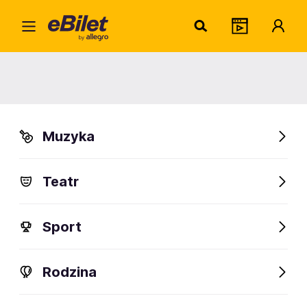
Oyst
Home
Artysta
Oysterboy
Oysterboy
Muzyka
Sprawdź wydarzenia
Teatr
FanAlert
Sport
Rodzina