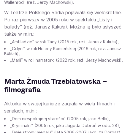
Wallenrod” (reż. Jerzy Machowski).
W Teatrze Polskiego Radia pojawiała się wielokrotnie.
Po raz pierwszy w 2005 roku w spektaklu „Listy i
ballady” (reż. Janusz Kukuła). Można ją było usłyszeć
także w m.in.:
„Amfiladzie” w roli Tacy (2015 rok, reż. Janusz Kukuła),
„Gdyni” w roli Heleny Kamieńskiej (2016 rok, reż. Janusz
Kukuła),
„Marii” w roli narratorki (2022 rok, reż. Jerzy Machowski).
Marta Żmuda Trzebiatowska –
filmografia
Aktorka w swojej karierze zagrała w wielu filmach i
serialach, m.in.:
„Dom niespokojnej starości” (2005 rok, jako Bella),
„Kryminalni” (2005 rok, jako Jagoda Dobroń w odc. 28),
„Dwie strony medalu” (lata 2006-2007, jako Iza Dorosz),