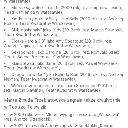
w Warszawie),
„Motyle są wolne” jako Jill (2009 rok, reż. Zbigniew Lesień,
Teatr Kamienica w Warszawie),
„Kiedy Harry poznał Sally” jako Sally (2010 rok, reż. Andrzej
Rozhin, Teatr Kwadrat w Warszawie),
„Ślub doskonały” jako Judy (2012 rok, reż. Marcin Sławiński,
Teatr Kwadrat w Warszawie),
„Ciotka Karola 3.0” jako Amy Spettgue (2013 rok, reż.
Andrzej Nejman, Teatr Kwadrat w Warszawie),
„Seksbomba” jako Caroline (2016 rok, reż. Romuald Szejd,
Teatr „Scena Prezentacje” w Warszawie),
„Kłamstewka” jako Jane (2016 rok, też. Paweł Wawrzecki,
Teatr Kwadrat w Warszawie),
„Czego nie widać” jako Belinda Blair (2016 rok, reż. Andrzej
Nejman, Teatr Kwadrat w Warszawie),
„Wrócę przed północą” jako Laura Sanderson (2019 rok,
reż. Marcin Sławiński, Teatr Kwadrat w Warszawie).
Marta Żmuda Trzebiatowska zagrała także dwukrotnie
w Teatrze Telewizji:
w 2009 roku w roli Młodej wystąpiła w sztuce „Warszawa”
(reż. Andrzej Strzelecki),
w 2022 roku w roli Aldony zagrała w spektaklu „Konrad