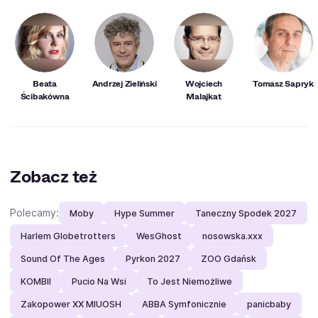
Beata
Andrzej Zieliński
Wojciech
Tomasz Sapryk
Ścibakówna
Malajkat
Zobacz też
Polecamy:
Moby
Hype Summer
Taneczny Spodek 2027
Harlem Globetrotters
WesGhost
nosowska.xxx
Sound Of The Ages
Pyrkon 2027
ZOO Gdańsk
KOMBII
Pucio Na Wsi
To Jest Niemożliwe
Zakopower XX MIUOSH
ABBA Symfonicznie
panicbaby