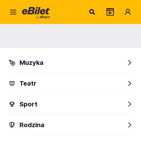
Mart
Home
Artysta
Marta Żmuda Trzebiatowska
Marta Żmuda Trzebiatowska
Muzyka
Sprawdź wydarzenia
Teatr
FanAlert
Sport
Rodzina