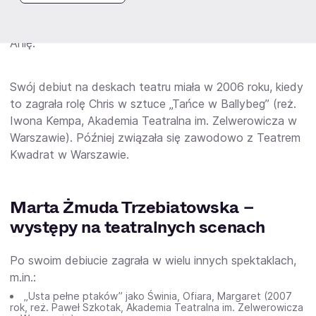
Największą rozpoznawalność przyniosła jej jednak rola
w filmie „Nie kłam, kochanie” z 2008 roku. Zagrała w nim
Anię.
Swój debiut na deskach teatru miała w 2006 roku, kiedy
to zagrała rolę Chris w sztuce „Tańce w Ballybeg” (reż.
Iwona Kempa, Akademia Teatralna im. Zelwerowicza w
Warszawie). Później związała się zawodowo z Teatrem
Kwadrat w Warszawie.
Marta Żmuda Trzebiatowska –
występy na teatralnych scenach
Po swoim debiucie zagrała w wielu innych spektaklach,
m.in.:
„Usta pełne ptaków” jako Świnia, Ofiara, Margaret (2007
rok, reż. Paweł Szkotak, Akademia Teatralna im. Zelwerowicza