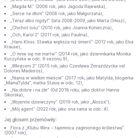
„Magda M.” (2006 rok, jako Jagoda Rajewska),
„Serce na dłoni” (2008 rok, jako Małgorzata),
„Teraz albo nigdy!” (lata 2008-2009, jako Marta Orkisz),
„Chichot losu” (2010 rok, jako Joanna Konieczna),
„Och, Karol 2” (2011 rok, jako Paulina),
„Hans Kloss. Stawka większa niż śmierć” (2012 rok, jako Elsa
Krause),
„O mnie się nie martw” (2014 rok, jako dziennikarka Monika
Kuczyńska w odc. 9 sezonu 9),
„Wkręceni 2” (2015 rok, jako Czesława Zmrażdżycka vel
Dolores Madeiros),
„Niania w wielkim mieście” (2017 rok, jako Matylda, blogerka
„MamaTylda”, matka Stasia w odc. 12),
„Na dobre i na złe” (0d 2018 roku, jako doktor Hanna
Sikorska),
„Wojenne dziewczyny” (2019 rok, jako „Alosza”),
„Mój agent” (2022 rok, jako ona sama w odc. 4).
Jej głosem przemówiły:
Flora z „Klubu Winx – tajemnica zaginionego królestwa”
(2007 rok),