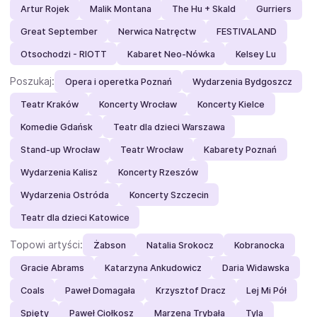
Artur Rojek
Malik Montana
The Hu + Skald
Gurriers
Great September
Nerwica Natręctw
FESTIVALAND
Otsochodzi - RIOTT
Kabaret Neo-Nówka
Kelsey Lu
Poszukaj:
Opera i operetka Poznań
Wydarzenia Bydgoszcz
Teatr Kraków
Koncerty Wrocław
Koncerty Kielce
Komedie Gdańsk
Teatr dla dzieci Warszawa
Stand-up Wrocław
Teatr Wrocław
Kabarety Poznań
Wydarzenia Kalisz
Koncerty Rzeszów
Wydarzenia Ostróda
Koncerty Szczecin
Teatr dla dzieci Katowice
Topowi artyści:
Żabson
Natalia Srokocz
Kobranocka
Gracie Abrams
Katarzyna Ankudowicz
Daria Widawska
Coals
Paweł Domagała
Krzysztof Dracz
Lej Mi Pół
Spięty
Paweł Ciołkosz
Marzena Trybała
Tyla