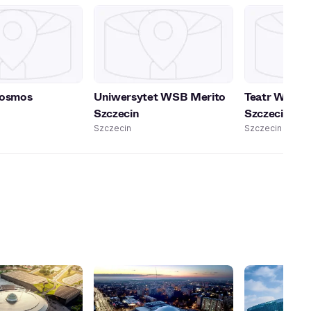
Kosmos
Uniwersytet WSB Merito
Teatr Współ
Szczecin
Szczecinie
Szczecin
Szczecin