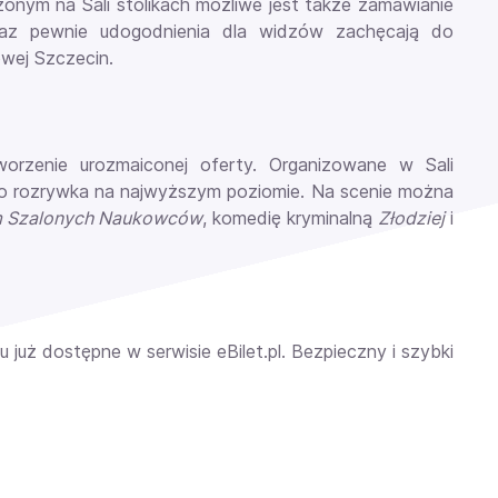
zonym na Sali stolikach możliwe jest także zamawianie
raz pewnie udogodnienia dla widzów zachęcają do
wej Szczecin.
tworzenie urozmaiconej oferty. Organizowane w Sali
to rozrywka na najwyższym poziomie. Na scenie można
m Szalonych Naukowców
, komedię kryminalną
Złodziej
i
uż dostępne w serwisie eBilet.pl. Bezpieczny i szybki