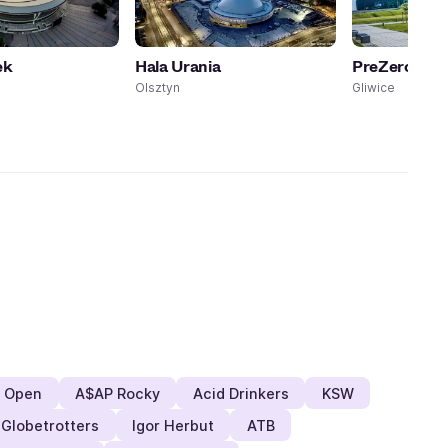
ek
Hala Urania
PreZero Are
Olsztyn
Gliwice
 Open
A$AP Rocky
Acid Drinkers
KSW
Globetrotters
Igor Herbut
ATB