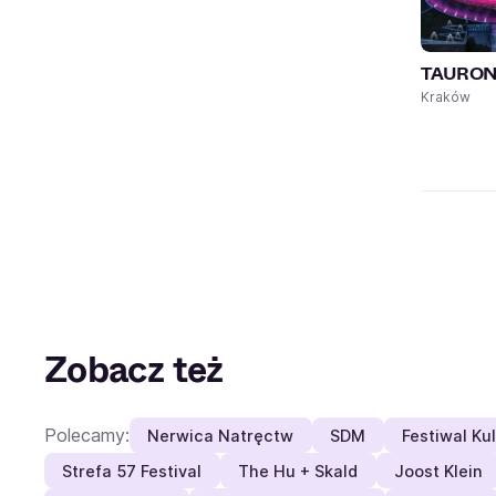
TAURON 
Kraków
Zobacz też
Polecamy:
Nerwica Natręctw
SDM
Festiwal Ku
Strefa 57 Festival
The Hu + Skald
Joost Klein