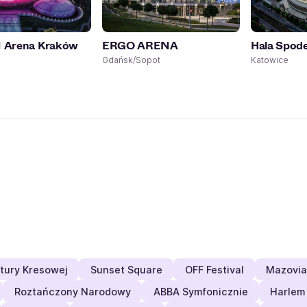
Arena Kraków
ERGO ARENA
Hala Spod
Gdańsk/Sopot
Katowice
ltury Kresowej
Sunset Square
OFF Festival
Mazovia
Roztańczony Narodowy
ABBA Symfonicznie
Harlem 