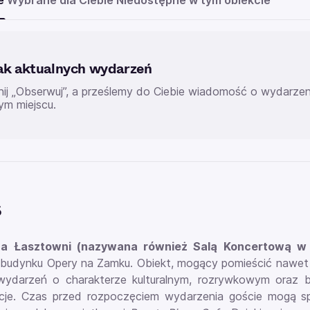
e
Wybrane dla Ciebie
Niedostępne w tym obiekcie
ak aktualnych wydarzeń
knij „Obserwuj”, a prześlemy do Ciebie wiadomość o wydarz
ym miejscu.
s
a Łasztowni (nazywana również Salą Koncertową w
udynku Opery na Zamku. Obiekt, mogący pomieścić nawet d
ydarzeń o charakterze kulturalnym, rozrywkowym oraz biz
cje. Czas przed rozpoczęciem wydarzenia goście mogą s