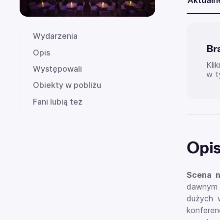
Aktualn
Wydarzenia
Br
Opis
Kli
Występowali
w t
Obiekty w pobliżu
Fani lubią też
Opi
Scena n
dawnym b
dużych w
konferen