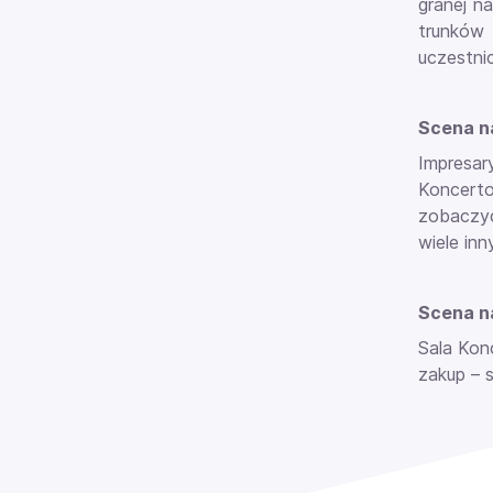
granej n
trunków
uczestni
Scena n
Impresar
Koncerto
zobaczyć
wiele inn
Scena na
Sala Kon
zakup – 