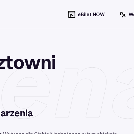
eBilet NOW
W
en
ztowni
arzenia