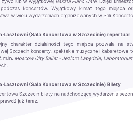
a żywo lub w wyjątkowej
Baszta Piano Cafe
. Dzięki umieszc
 podczas koncertów. Wyjątkowy klimat tego miejsca o
ctwa w wielu wydarzeniach organizowanych w Sali Koncerto
a Łasztowni (Sala Koncertowa w Szczecinie) repertuar
yjny charakter działalności tego miejsca pozwala na s
wej Szczecin koncerty, spektakle muzyczne i kabaretowe 
 m.in.
Moscow City Ballet - Jezioro Łabędzie
,
Laboratoriu
ych.
 Łasztowni (Sala Koncertowa w Szczecinie) Bilety
certowa Szczecin bilety na nadchodzące wydarzenia sezonu j
sprawdź już teraz.