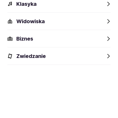
Klasyka
Widowiska
Biznes
Zwiedzanie
Wydarzenia
Opis
Obiekty w pobliżu
Fani lubią t
Wydarzenia
Aktualne
Wybrane dla Ciebie
Niedostępne w tym obiekcie