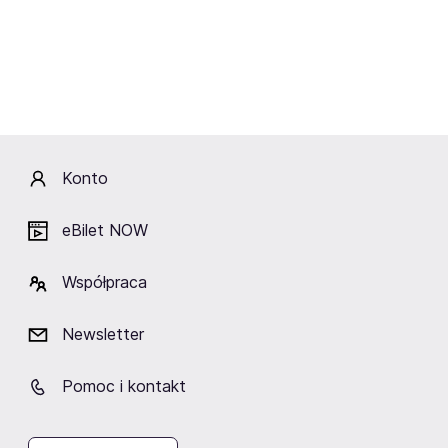
PIĘTRO)
Szczecin
Szczecin
Szczecin
Fani lubią też
Konto
eBilet NOW
TAURON Arena Kraków
ERGO ARENA
Hala Spodek
Współpraca
Kraków
Gdańsk/Sopot
Katowice
Newsletter
Pomoc i kontakt
Zobacz też