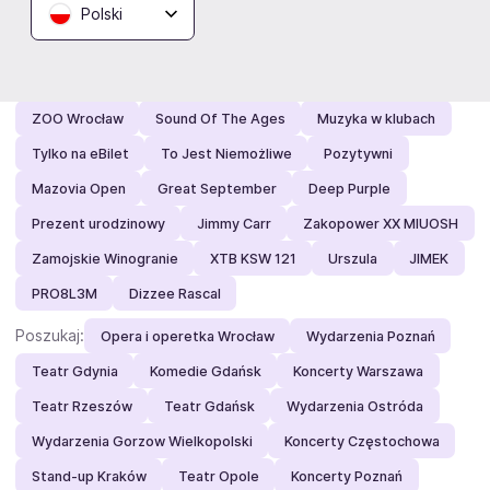
Polski
Polecamy:
Pół żartem…
Epic Rock
FESTIVALAND
Summer Dying Loud
The Hu + Skald
KSW
Mandoria
ZOO Wrocław
Sound Of The Ages
Muzyka w klubach
Tylko na eBilet
To Jest Niemożliwe
Pozytywni
Mazovia Open
Great September
Deep Purple
Prezent urodzinowy
Jimmy Carr
Zakopower XX MIUOSH
Zamojskie Winogranie
XTB KSW 121
Urszula
JIMEK
PRO8L3M
Dizzee Rascal
Poszukaj:
Opera i operetka Wrocław
Wydarzenia Poznań
Teatr Gdynia
Komedie Gdańsk
Koncerty Warszawa
Teatr Rzeszów
Teatr Gdańsk
Wydarzenia Ostróda
Wydarzenia Gorzow Wielkopolski
Koncerty Częstochowa
Stand-up Kraków
Teatr Opole
Koncerty Poznań