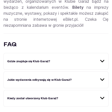
wydarzeń, organizowanych w Klubie Garaż bądź na
bieżąco z kalendarium eventów.
Bilety
na imprezy
muzyczne, wystawy, pokazy i spektakle możesz zakupić
na stronie internetowej eBilet.pl. Czeka Cię
niezapomniana zabawa w gronie przyjaciół!
FAQ
Gdzie znajduje się Klub Garaż?
Klub Garaż znajduje się przy ulicy Henryka Sienkiewicza 3
Jakie wydarzenia odbywają się w Klub Garaż?
w Kielcach.
W Klubie Garaż odbywają się różnorodne wydarzenia
Kiedy został utworzony Klub Garaż?
kulturalne, m.in. koncerty znanych gwiazd polskiej
estrady. Na scenie pojawili się m.in. Łydka Grubasa,
Hunter, Big Cyc, Dezerter, Analogs, Acid Drinkers, Farben
Lehre, Dr Misio i wielu innych artystów.