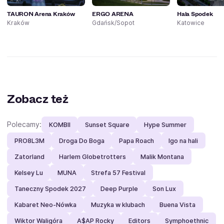
TAURON Arena Kraków
ERGO ARENA
Hala Spodek
Kraków
Gdańsk/Sopot
Katowice
Zobacz też
Polecamy:
KOMBII
Sunset Square
Hype Summer
PRO8L3M
Droga Do Boga
Papa Roach
Igo na hali
Zatorland
Harlem Globetrotters
Malik Montana
Kelsey Lu
MUNA
Strefa 57 Festival
Taneczny Spodek 2027
Deep Purple
Son Lux
Kabaret Neo-Nówka
Muzyka w klubach
Buena Vista
Wiktor Waligóra
A$AP Rocky
Editors
Symphoethnic