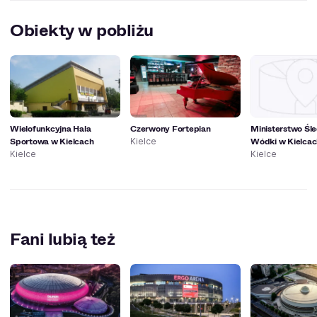
Klub Garaż został utworzony w 2017 roku.
Obiekty w pobliżu
Wielofunkcyjna Hala
Czerwony Fortepian
Ministerstwo Śle
Sportowa w Kielcach
Wódki w Kielcac
Kielce
Kielce
Kielce
Fani lubią też