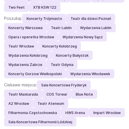
Two Feet
XTB KSW 122
Poszukaj:
Koncerty Trójmiasto
Teatr dla dzieci Poznań
Koncerty Warszawa
Teatr Lublin
Wydarzenia Lublin
Opera i operetka Wrocław
Wydarzenia Nowy Sącz
Teatr Wrocław
Koncerty Kołobrzeg
Wydarzenia Kołobrzeg
Koncerty Białystok
Wydarzenia Zabrze
Teatr Gdynia
Koncerty Gorzow Wielkopolski
Wydarzenia Włocławek
Ciekawe miejsca:
Sala Koncertowa Fryderyk
Teatr Maskarada
COS Torwar
Blue Note
A2 Wrocław
Teatr Ateneum
Filharmonia Częstochowska
HWS Arena
Impart Wrocław
Sala Koncertowa Filharmonii Łódzkiej