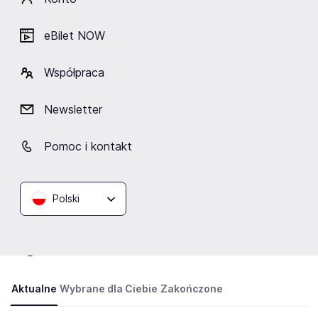
takich jak: Jacques Brel, Bertolt Brecht czy Nick Cave, a
w 2015 roku album pt. „Zoo z piosenkami Agnieszki
eBilet NOW
Osieckiej”. Sukces odniosła w 2018 roku - jej dziesiąty
album zdobył nominację do Fryderyka w kategorii
Współpraca
„Muzyka poetycka roku”.
Newsletter
Kategorie:
Pomoc i kontakt
piosenkarki pop
piosenkarki polskie
aktorki musicalowe
Polski
Wydarzenia
Aktualne
Wybrane dla Ciebie
Zakończone