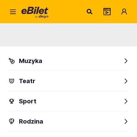
Katar
Home
Artysta
Katarzyna Groniec
Katarzyna Groniec
Muzyka
Sprawdź wydarzenia
Teatr
FanAlert
Sport
Rodzina