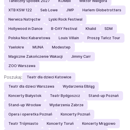
Taneczny Spodek 2027
KOMBII
Wiktor Waligóra
XTB KSW 122
Seb Lowe
JWP
Harlem Globetrotters
Nerwica Natręctw
Lyski Rock Festiwal
Hollywood in Dance
B-DAY Festival
Khalid
SDM
Polska Noc Kabaretowa
Louis Villain
Proszę Tańcz Tour
Yaelokre
MUNA
Modestep
Magiczne Zakończenie Wakacji
Jimmy Carr
ZOO Warszawa
Poszukaj:
Teatr dla dzieci Katowice
Teatr dla dzieci Warszawa
Wydarzenia Elbląg
Koncerty Białystok
Teatr Bydgoszcz
Stand-up Poznań
Stand-up Wrocław
Wydarzenia Zabrze
Opera i operetka Poznań
Koncerty Poznań
Teatr Trójmiasto
Koncerty Toruń
Koncerty Mrągowo