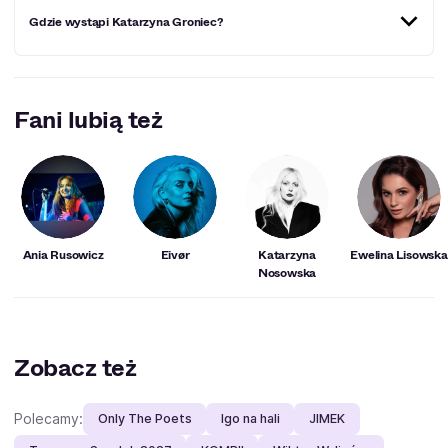
Gdzie wystąpi Katarzyna Groniec?
Miejscowości, w których Katarzyna Groniec
wystąpi w najbliższym czasie:
Kraków
.
Fani lubią też
Ania Rusowicz
Eivør
Katarzyna
Ewelina Lisowska
Nosowska
Zobacz też
Polecamy:
Only The Poets
Igo na hali
JIMEK