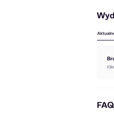
Wyd
Aktualn
Br
Kli
FAQ