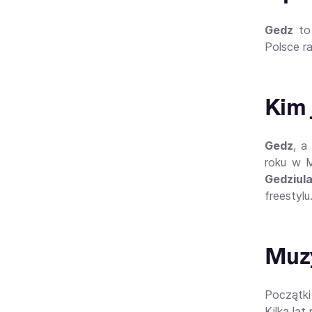
Gedz
to 
Polsce r
Kim 
Gedz
, a
roku w M
Gedziul
freestylu
Muzy
Początki
Kilka lat