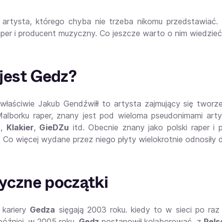
artysta, którego chyba nie trzeba nikomu przedstawiać
aper i producent muzyczny. Co jeszcze warto o nim wiedzieć?
jest Gedz?
 właściwie Jakub Gendźwiłł to artysta zajmujący się twor
alborku raper, znany jest pod wieloma pseudonimami art
a
,
Klakier
,
GieDZu
itd. Obecnie znany jako polski raper i
. Co więcej wydane przez niego płyty wielokrotnie odnosiły 
czne początki
 kariery
Gedza
sięgają 2003 roku. kiedy to w sieci po raz
 później, w 2005 roku,
Gedz
postanowił kolaborować z
Pel