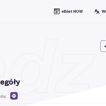
eBilet NOW
W
dz
egóły
dia: