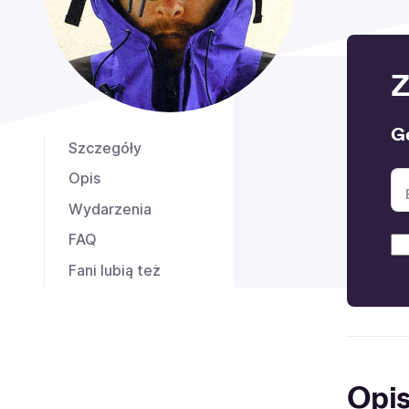
Z
G
Szczegóły
Opis
Wydarzenia
FAQ
Fani lubią też
Opi