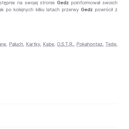
stępnie na swojej stronie
Gedz
poinformował swoich
ak po kolejnych kilku latach przerwy
Gedz
powrócił z
ane
,
Paluch
,
Kartky
,
Kabe
,
O.S.T.R.
,
Pokahontaz
,
Tede
,