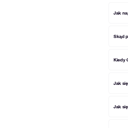
Jak na
Gedz t
Skąd 
Artyst
Kiedy 
Począt
Jak si
"Kawa p
Jak si
Pierws