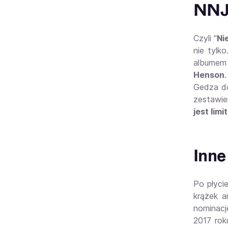
NNJ
Czyli "
Ni
nie tylk
albumem 
Henson
Gedza do
zestawie
jest lim
Inne
Po płycie
krążek a
nominacj
2017 rok