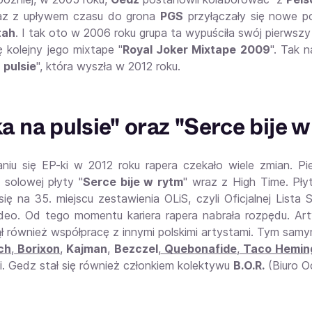
az z upływem czasu do grona
PGS
przyłączały się nowe p
tah
. I tak oto w 2006 roku grupa ta wypuściła swój pierwszy
ę kolejny jego mixtape "
Royal Joker Mixtape 2009
". Tak 
 pulsie
", która wyszła w 2012 roku.
a na pulsie" oraz "Serce bije 
niu się EP-ki w 2012 roku rapera czekało wiele zmian. Pi
 solowej płyty "
Serce bije w rytm
" wraz z High Time. Pły
 się na 35. miejscu zestawienia OLiS, czyli Oficjalnej List
deo. Od tego momentu kariera rapera nabrała rozpędu. Ar
ł również współpracę z innymi polskimi artystami. Tym sam
ch
,
Borixon
,
Kajman
,
Bezczel
,
Quebonafide
,
Taco Hemin
i. Gedz stał się również członkiem kolektywu
B.O.R.
(Biuro O