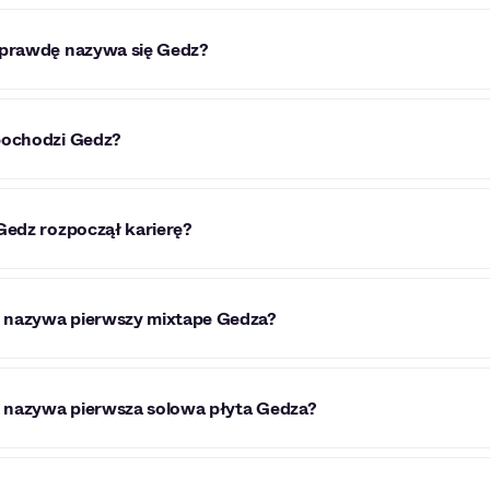
prawdę nazywa się Gedz?
o Jakub Gendźwiłł.
pochodzi Gedz?
a urodził się w Malborku.
Gedz rozpoczął karierę?
ki Gedza sięgają 2003 roku.
ę nazywa pierwszy mixtape Gedza?
óźniej likier".
ę nazywa pierwsza solowa płyta Gedza?
zą solową płytą artysty jest krążek "Serce bije w rytm".