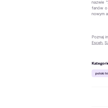
nazwie "
fanów o 
nowym al
Poznaj i
Esceh
,
S
Kategori
polski h