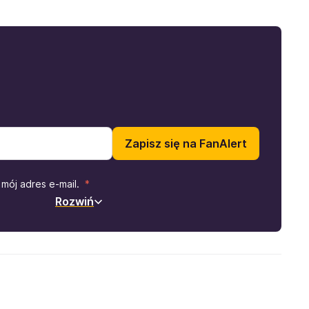
Zapisz się na FanAlert
mój adres e-mail.
Rozwiń