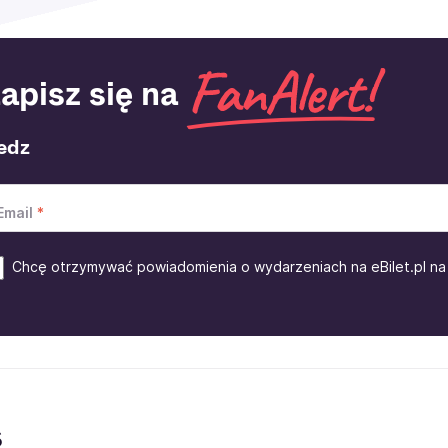
apisz się na
edz
Email
Chcę otrzymywać powiadomienia o wydarzeniach na eBilet.pl na 
s