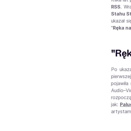
RSS
. Wr
Stahu S
ukazał si
"
Ręka na
"Ręk
Po ukaza
pierwszej
pojawiła
Audio–Vi
rozpoczą
jak:
Palu
artystam