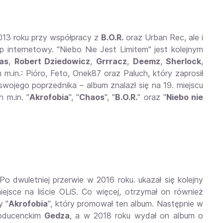
2013 roku przy współpracy z
B.O.R.
oraz Urban Rec, ale i
 internetowy. "Niebo Nie Jest Limitem" jest kolejnym
las
,
Robert Dziedowicz
,
Grrracz
,
Deemz
,
Sherlock
,
m m.in.: Pióro, Feto, Onek87 oraz Paluch, który zaprosił
wojego poprzednika – album znalazł się na 19. miejscu
 m.in. "
Akrofobia
", "
Chaos
", "
B.O.R.
" oraz "
Niebo nie
 Po dwuletniej przerwie w 2016 roku. ukazał się kolejny
 miejsce na liście OLiS. Co więcej, otrzymał on również
y "
Akrofobia
", który promował ten album. Następnie w
roducenckim
Gedza
, a w 2018 roku wydał on album o