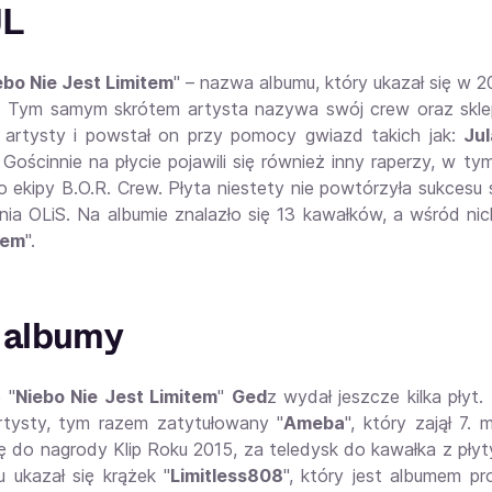
L
ebo Nie Jest Limitem
" – nazwa albumu, który ukazał się w 
o. Tym samym skrótem artysta nazywa swój crew oraz sklep
artysty i powstał on przy pomocy gwiazd takich jak:
Ju
. Gościnnie na płycie pojawili się również inny raperzy, w ty
 ekipy B.O.R. Crew. Płyta niestety nie powtórzyła sukcesu s
nia OLiS. Na albumie znalazło się 13 kawałków, a wśród nich
item
".
 albumy
 "
Niebo Nie Jest Limitem
"
Ged
z wydał jeszcze kilka płyt.
rtysty, tym razem zatytułowany "
Ameba
", który zajął 7.
ę do nagrody Klip Roku 2015, za teledysk do kawałka z płyt
u ukazał się krążek "
Limitless808
", który jest albumem p