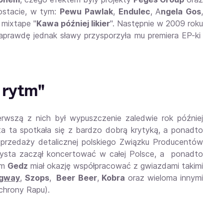
ostacie, w tym:
Pewu Pawlak
,
Endulec
, A
ngela Gos
,
 mixtape "
Kawa później likier
". Następnie w 2009 roku
naprawdę jednak sławy przysporzyła mu premiera EP-ki
w rytm"
erwszą z nich był wypuszczenie zaledwie rok później
ta ta spotkała się z bardzo dobrą krytyką, a ponadto
a Sprzedaży detalicznej polskiego Związku Producentów
tysta zaczął koncertować w całej Polsce, a ponadto
ym
Gedz
miał okazję współpracować z gwiazdami takimi
gway
,
Szops
,
Beer Beer
,
Kobra
oraz wieloma innymi
chrony Rapu).