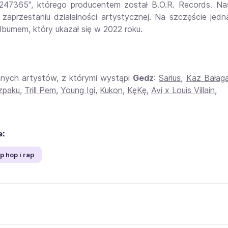
247365", którego producentem został B.O.R. Records. Na
zaprzestaniu działalności artystycznej. Na szczęście jedn
bumem, który ukazał się w 2022 roku.
nnych artystów, z którymi wystąpi
Gedz
:
Sarius
,
Kaz Bałag
zpaku
,
Trill Pem
,
Young Igi
,
Kukon
,
KęKę
,
Avi x Louis Villain
,
e:
ip hop i rap