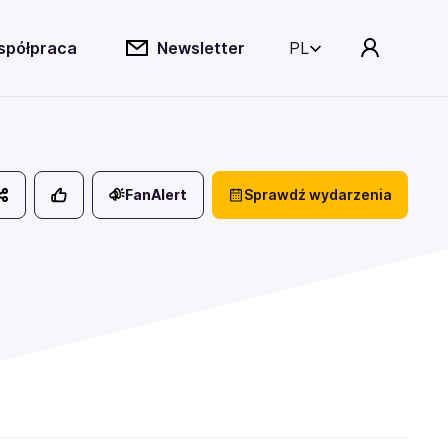
spółpraca
Newsletter
PL
FanAlert
Sprawdź wydarzenia