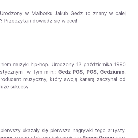
. Urodzony w Malborku Jakub Gedz to znany w całej
 Przeczytaj i dowiedz się więcej!
zeniem muzyki hip-hop. Urodzony 13 października 1990
ystycznymi, w tym m.in.:
Gedz PGS
,
PGS
,
Gedziunio
,
 producent muzyczny, który swoją karierą zaczynał od
duże sukcesy.
 pierwszy ukazały się pierwsze nagrywki tego artysty.
sonem
, czego efektem były projekty
Peges Group
oraz