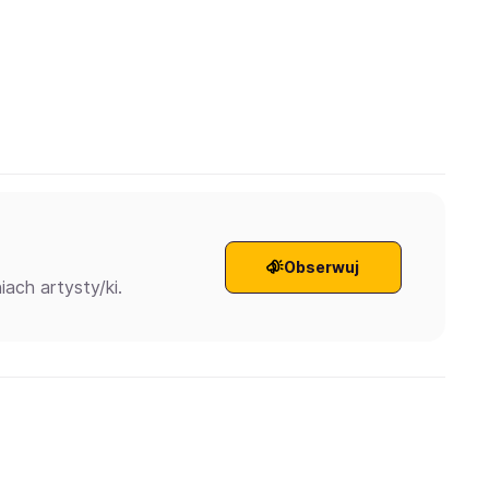
Obserwuj
ach artysty/ki.