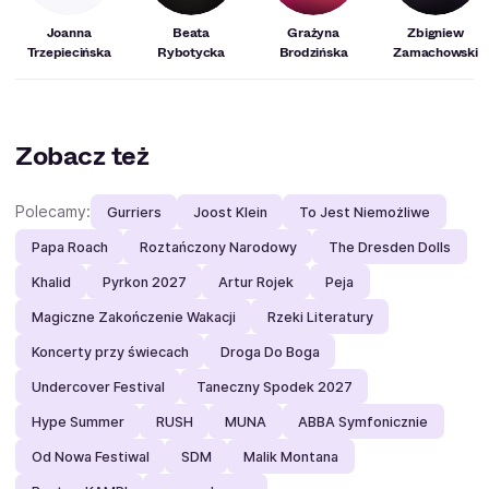
Joanna
Beata
Grażyna
Zbigniew
Trzepiecińska
Rybotycka
Brodzińska
Zamachowski
Zobacz też
Polecamy:
Gurriers
Joost Klein
To Jest Niemożliwe
Papa Roach
Roztańczony Narodowy
The Dresden Dolls
Khalid
Pyrkon 2027
Artur Rojek
Peja
Magiczne Zakończenie Wakacji
Rzeki Literatury
Koncerty przy świecach
Droga Do Boga
Undercover Festival
Taneczny Spodek 2027
Hype Summer
RUSH
MUNA
ABBA Symfonicznie
Od Nowa Festiwal
SDM
Malik Montana