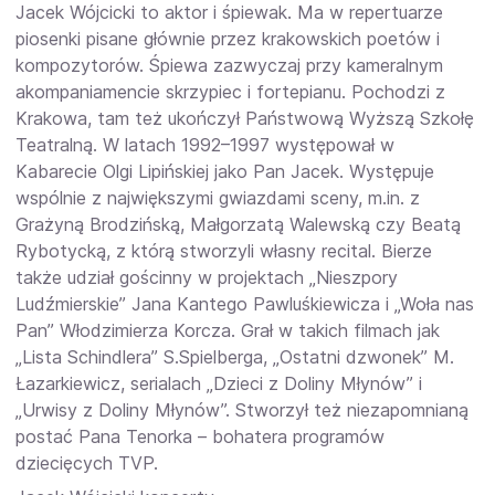
Jacek Wójcicki to aktor i śpiewak. Ma w repertuarze
piosenki pisane głównie przez krakowskich poetów i
kompozytorów. Śpiewa zazwyczaj przy kameralnym
akompaniamencie skrzypiec i fortepianu. Pochodzi z
Krakowa, tam też ukończył Państwową Wyższą Szkołę
Teatralną. W latach 1992–1997 występował w
Kabarecie Olgi Lipińskiej jako Pan Jacek. Występuje
wspólnie z największymi gwiazdami sceny, m.in. z
Grażyną Brodzińską, Małgorzatą Walewską czy Beatą
Rybotycką, z którą stworzyli własny recital. Bierze
także udział gościnny w projektach „Nieszpory
Ludźmierskie” Jana Kantego Pawluśkiewicza i „Woła nas
Pan” Włodzimierza Korcza. Grał w takich filmach jak
„Lista Schindlera” S.Spielberga, „Ostatni dzwonek” M.
Łazarkiewicz, serialach „Dzieci z Doliny Młynów” i
„Urwisy z Doliny Młynów”. Stworzył też niezapomnianą
postać Pana Tenorka – bohatera programów
dziecięcych TVP.