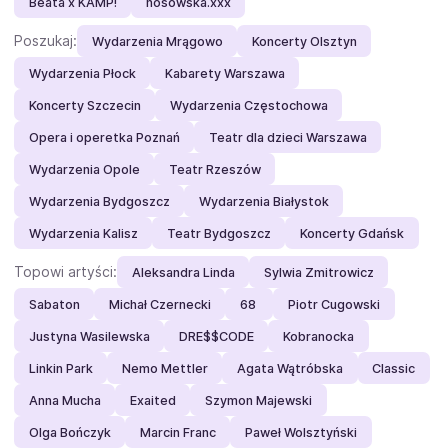
Beata x KAMP!
nosowska.xxx
Poszukaj:
Wydarzenia Mrągowo
Koncerty Olsztyn
Wydarzenia Płock
Kabarety Warszawa
Koncerty Szczecin
Wydarzenia Częstochowa
Opera i operetka Poznań
Teatr dla dzieci Warszawa
Wydarzenia Opole
Teatr Rzeszów
Wydarzenia Bydgoszcz
Wydarzenia Białystok
Wydarzenia Kalisz
Teatr Bydgoszcz
Koncerty Gdańsk
Topowi artyści:
Aleksandra Linda
Sylwia Zmitrowicz
Sabaton
Michał Czernecki
68
Piotr Cugowski
Justyna Wasilewska
DRE$$CODE
Kobranocka
Linkin Park
Nemo Mettler
Agata Wątróbska
Classic
Anna Mucha
Exaited
Szymon Majewski
Olga Bończyk
Marcin Franc
Paweł Wolsztyński