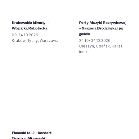
Krakowskie klimaty –
Perły Muzyki Rozrywkowej
Wójcicki, Rybotycka
- Grażyna Brodzińska i jej
goście
09-14.10.2026
Kraków, Tychy, Warszawa
24.10-04.12.2026
Cieszyn, Gdańsk, Kalisz i
inne
Piosenki to...? - koncert
Osiecka, Młynarski,