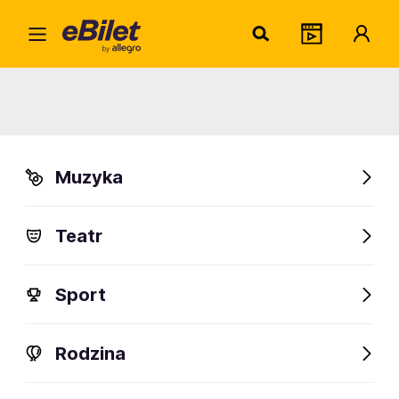
Jacek
Home
Artysta
Jacek Wójcicki
Jacek Wójcicki
Muzyka
Sprawdź wydarzenia
Teatr
FanAlert
Sport
Rodzina