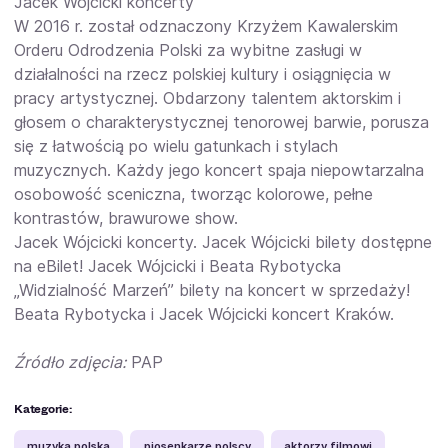
Jacek Wójcicki koncerty
W 2016 r. został odznaczony Krzyżem Kawalerskim
Orderu Odrodzenia Polski za wybitne zasługi w
działalności na rzecz polskiej kultury i osiągnięcia w
pracy artystycznej. Obdarzony talentem aktorskim i
głosem o charakterystycznej tenorowej barwie, porusza
się z łatwością po wielu gatunkach i stylach
muzycznych. Każdy jego koncert spaja niepowtarzalna
osobowość sceniczna, tworząc kolorowe, pełne
kontrastów, brawurowe show.
Jacek Wójcicki koncerty. Jacek Wójcicki bilety dostępne
na eBilet! Jacek Wójcicki i Beata Rybotycka
„Widzialność Marzeń” bilety na koncert w sprzedaży!
Beata Rybotycka i Jacek Wójcicki koncert Kraków.
Źródło zdjęcia:
PAP
Kategorie:
muzyka polska
piosenkarze polscy
aktorzy filmowi