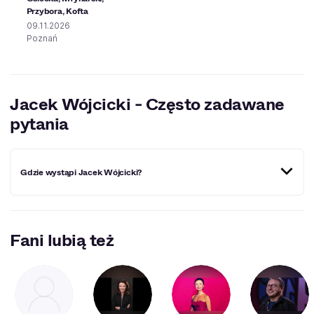
Przybora, Kofta
09.11.2026
Poznań
Jacek Wójcicki - Często zadawane
pytania
Gdzie wystąpi Jacek Wójcicki?
Miejscowości, w których Jacek Wójcicki wystąpi w
najbliższym czasie:
Kraków
,
Tychy
,
Warszawa
,
Fani lubią też
Gdańsk
,
Poznań
,
Kalisz
,
Szczecin
,
Kielce
,
Rzeszów
,
Łódź
,
Cieszyn
.