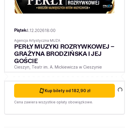
Piątek
4.12.2026
18:00
Agencja Artystyczna MUZA
PERŁY MUZYKI ROZRYWKOWEJ –
GRAŻYNA BRODZIŃSKA I JEJ
GOŚCIE
Cieszyn,
Teatr im. A. Mickiewicza w Cieszynie
Kup bilety
od 182,90 zł
Cena zawiera wszystkie opłaty obowiązkowe.