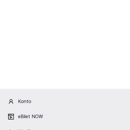
Sobota
21.11.2026
17:00
Agencja Artystyczna MUZA
PERŁY MUZYKI ROZRYWKOWEJ –
GRAŻYNA BRODZIŃSKA I JEJ
GOŚCIE
Kielce,
Filharmonia Świętokrzyska im. Oskara
Kolberga w Kielcach
Kup bilety
od 182,90 zł
Konto
Cena zawiera wszystkie opłaty obowiązkowe.
eBilet NOW