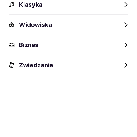
Klasyka
Bartek Królik
Czesław Mozil
Widowiska
Biznes
Krzysztof
Ralph Kaminski
Zalewski
Zwiedzanie
Vito Bambino
Michał
Wiśniewski