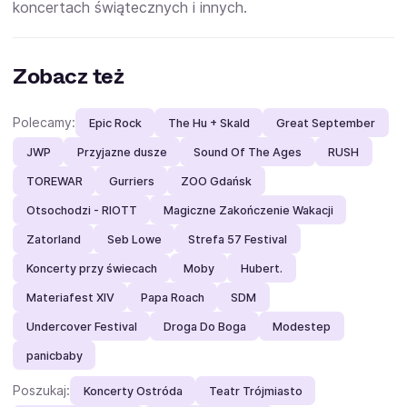
koncertach świątecznych i innych.
Zobacz też
Polecamy:
Epic Rock
The Hu + Skald
Great September
JWP
Przyjazne dusze
Sound Of The Ages
RUSH
TOREWAR
Gurriers
ZOO Gdańsk
Otsochodzi - RIOTT
Magiczne Zakończenie Wakacji
Zatorland
Seb Lowe
Strefa 57 Festival
Koncerty przy świecach
Moby
Hubert.
Materiafest XIV
Papa Roach
SDM
Undercover Festival
Droga Do Boga
Modestep
panicbaby
Poszukaj:
Koncerty Ostróda
Teatr Trójmiasto