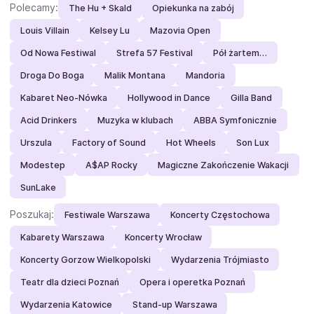
Polecamy:
The Hu + Skald
Opiekunka na zabój
Louis Villain
Kelsey Lu
Mazovia Open
Od Nowa Festiwal
Strefa 57 Festival
Pół żartem…
Droga Do Boga
Malik Montana
Mandoria
Kabaret Neo-Nówka
Hollywood in Dance
Gilla Band
Acid Drinkers
Muzyka w klubach
ABBA Symfonicznie
Urszula
Factory of Sound
Hot Wheels
Son Lux
Modestep
A$AP Rocky
Magiczne Zakończenie Wakacji
SunLake
Poszukaj:
Festiwale Warszawa
Koncerty Częstochowa
Kabarety Warszawa
Koncerty Wrocław
Koncerty Gorzow Wielkopolski
Wydarzenia Trójmiasto
Teatr dla dzieci Poznań
Opera i operetka Poznań
Wydarzenia Katowice
Stand-up Warszawa