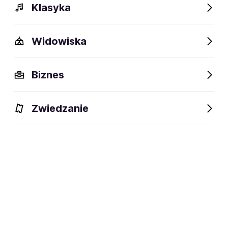
Klasyka
Widowiska
Biznes
Wydarzenia
Opis
Występowali
Obiekty w pobliż
Zwiedzanie
Wydarzenia
Aktualne
Wybrane dla Ciebie
Niedostępne w tym obiekcie