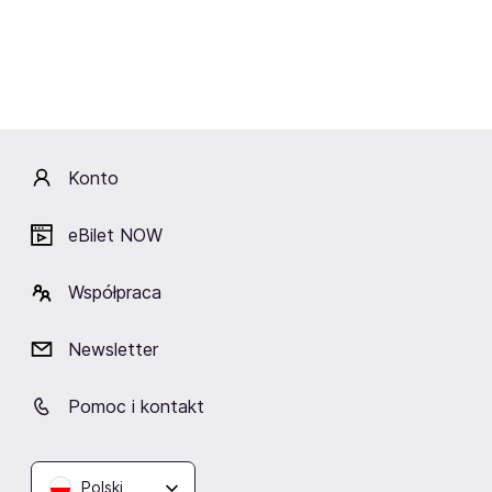
Janusz Walczuk
Maryla Rodowicz
Asster
Słoń
Konto
eBilet NOW
Obiekty w pobliżu
Współpraca
Newsletter
Pomoc i kontakt
Arche Hotel Puławska
Atelier - Café Marta
Klub Dowództwa
Banaszek
Warszawa
Warszawa
Warszawa
Warszawa
Polski