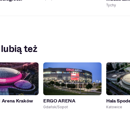
Tychy
 lubią też
Arena Kraków
ERGO ARENA
Hala Spod
Gdańsk/Sopot
Katowice