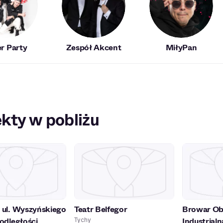
er Party
Zespół Akcent
MiłyPan
kty w pobliżu
y ul. Wyszyńskiego
Teatr Belfegor
Browar Oby
podległości
Industrialn
Tychy