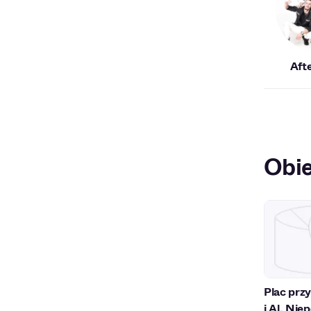
Aft
Obie
Plac prz
i Al. Nie