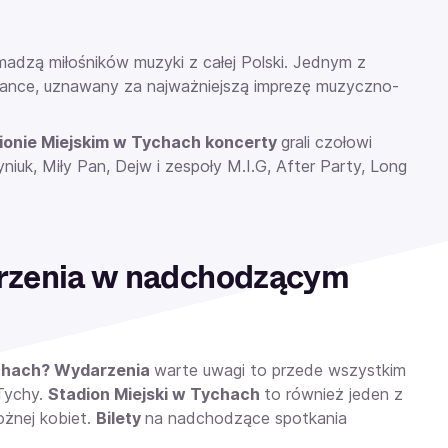
madzą miłośników muzyki z całej Polski. Jednym z
 Dance, uznawany za najważniejszą imprezę muzyczno-
ionie Miejskim w Tychach koncerty
grali czołowi
yniuk, Miły Pan, Dejw i zespoły M.I.G, After Party, Long
arzenia w nadchodzącym
ychach? Wydarzenia
warte uwagi to przede wszystkim
 Tychy.
Stadion Miejski w Tychach
to również jeden z
ożnej kobiet.
Bilety
na nadchodzące spotkania