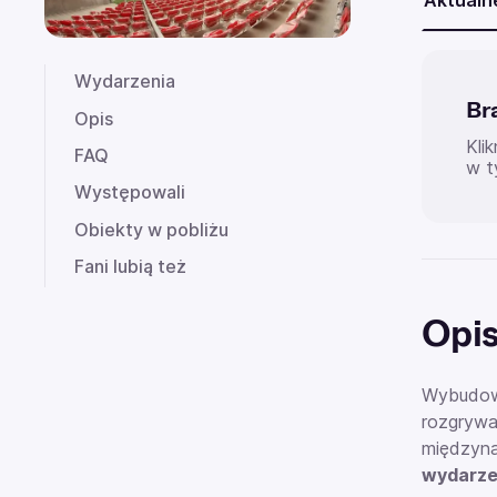
Aktualn
Wydarzenia
Br
Opis
Kli
FAQ
w t
Występowali
Obiekty w pobliżu
Fani lubią też
Opi
Wybudow
rozgrywa
międzyna
wydarze