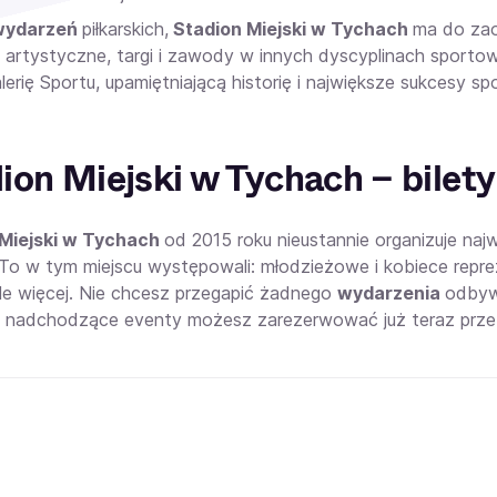
wydarzeń
piłkarskich,
Stadion Miejski w Tychach
ma do za
artystyczne, targi i zawody w innych dyscyplinach sporto
lerię Sportu, upamiętniającą historię i największe sukcesy s
ion Miejski w Tychach – bilet
 Miejski w Tychach
od 2015 roku nieustannie organizuje naj
. To w tym miejscu występowali: młodzieżowe i kobiece repre
ele więcej. Nie chcesz przegapić żadnego
wydarzenia
odbyw
 nadchodzące eventy możesz zarezerwować już teraz przez p