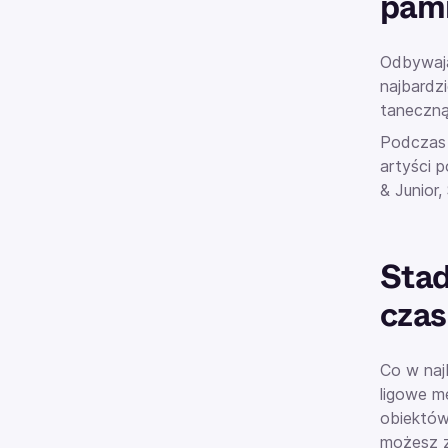
pami
Odbywają
najbardz
taneczną
Podczas 
artyści p
& Junior,
Stad
czas
Co w naj
ligowe m
obiektów
możesz z