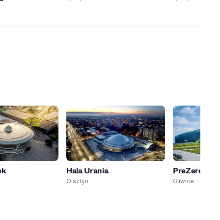
ek
Hala Urania
PreZero Are
Olsztyn
Gliwice