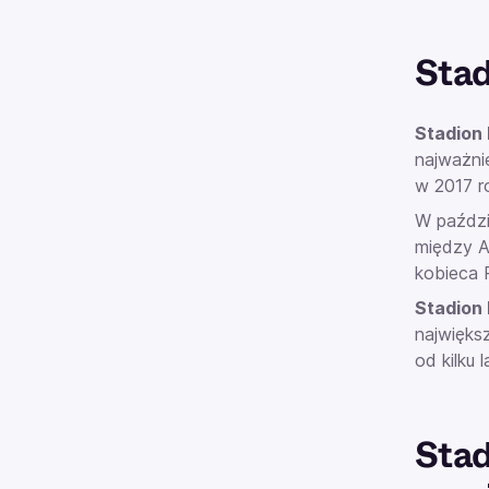
Stad
Stadion 
najważni
w 2017 r
W paździ
między A
kobieca 
Stadion 
najwięks
od kilku 
Stad