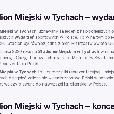
ion Miejski w Tychach – wyda
Miejski w Tychach
, uznawany za jeden z najpiękniejszych 
ejszych
wydarzeń
sportowych w Polsce. To w na tym obiek
oku. Stadion był również jedną z aren Mistrzostw Świata U
erniku 2020 roku na
Stadionie Miejskim w Tychach
w ramac
rmenią i Gruzją. Podczas eliminacji do Mistrzostw Świata
Reprezentacja Polski.
Miejski w Tychach
to – oprócz piłki reprezentacyjnej – mi
zych osiągnięć zalicza się wicemistrzostwo Polski w sezonie
lat walczy o awans do najwyższej ligi piłkarskiej w Polsce.
ion Miejski w Tychach – konce