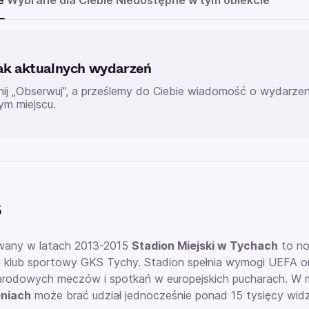
e
Wybrane dla Ciebie
Niedostępne w tym obiekcie
ak aktualnych wydarzeń
knij „Obserwuj”, a prześlemy do Ciebie wiadomość o wydarz
ym miejscu.
s
any w latach 2013-2015
Stadion Miejski w Tychach
to no
 klub sportowy GKS Tychy. Stadion spełnia wymogi UEFA or
rodowych meczów i spotkań w europejskich pucharach. W m
niach
może brać udział jednocześnie ponad 15 tysięcy wid