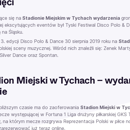
ęci
ce się na
Stadionie Miejskim w Tychach wydarzenia
gro
iej ekscytujących eventów był Tyski Festiwal Disco Polo &
 na Śląsku.
3. edycji Disco Polo & Dance 30 sierpnia 2019 roku na
Stad
olskiej sceny muzycznej. Wśród nich znaleźli się: Zenek Mart
 Silver Dance oraz Spontan.
ion Miejski w Tychach – wyd
ie
bliższym czasie ma do zaoferowania
Stadion Miejski w T
ecze występującej w Fortuna 1 Liga drużyny piłkarskiej GKS
, na którym mecze rozgrywa Reprezentacja Polski w piłce n
arezerwować już teraz online.