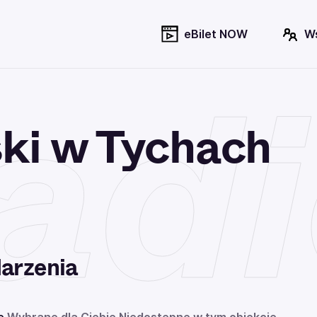
eBilet NOW
W
adi
ski w Tychach
arzenia