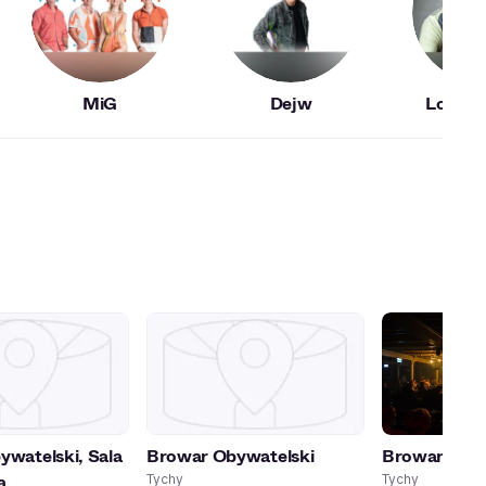
MiG
Dejw
Long & 
watelski, Sala
Browar Obywatelski
Browar Obyw
a
Tychy
Tychy