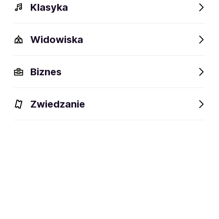
Klasyka
Widowiska
Szczegóły
Opis
Wydarzenia
FAQ
Fani lubią też
Biznes
Szczegóły
Zwiedzanie
Ukraina
miejsce urodzenia:
DJ-ka, muzyka elektroniczna
dyscyplina:
(techno)
social media:
Zapisz się na