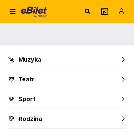
Daria
Home
Artysta
Daria Kolosova
Daria Kolosova
Muzyka
Sprawdź wydarzenia
Teatr
FanAlert
Sport
Rodzina