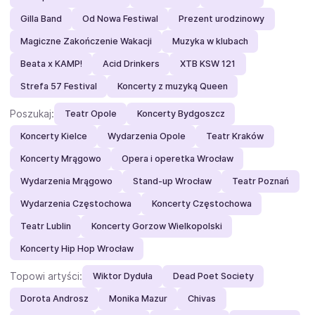
Gilla Band
Od Nowa Festiwal
Prezent urodzinowy
Magiczne Zakończenie Wakacji
Muzyka w klubach
Beata x KAMP!
Acid Drinkers
XTB KSW 121
Strefa 57 Festival
Koncerty z muzyką Queen
Poszukaj:
Teatr Opole
Koncerty Bydgoszcz
Koncerty Kielce
Wydarzenia Opole
Teatr Kraków
Koncerty Mrągowo
Opera i operetka Wrocław
Wydarzenia Mrągowo
Stand-up Wrocław
Teatr Poznań
Wydarzenia Częstochowa
Koncerty Częstochowa
Teatr Lublin
Koncerty Gorzow Wielkopolski
Koncerty Hip Hop Wrocław
Topowi artyści:
Wiktor Dyduła
Dead Poet Society
Dorota Androsz
Monika Mazur
Chivas