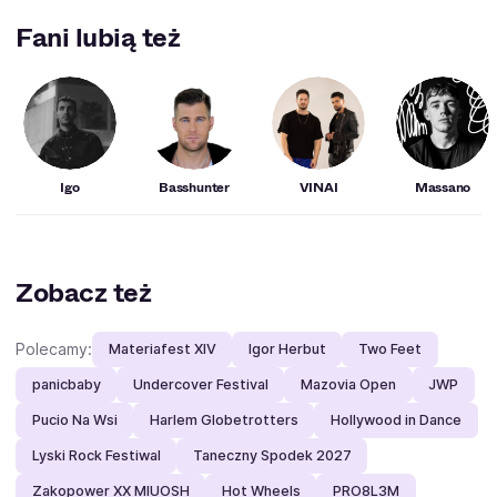
łącząc ją również z innymi gatunkami muzycznymi, takimi
Fani lubią też
jak hardcore, breakbeat i nie tylko.
Igo
Basshunter
VINAI
Massano
Zobacz też
Polecamy:
Materiafest XIV
Igor Herbut
Two Feet
panicbaby
Undercover Festival
Mazovia Open
JWP
Pucio Na Wsi
Harlem Globetrotters
Hollywood in Dance
Lyski Rock Festiwal
Taneczny Spodek 2027
Zakopower XX MIUOSH
Hot Wheels
PRO8L3M