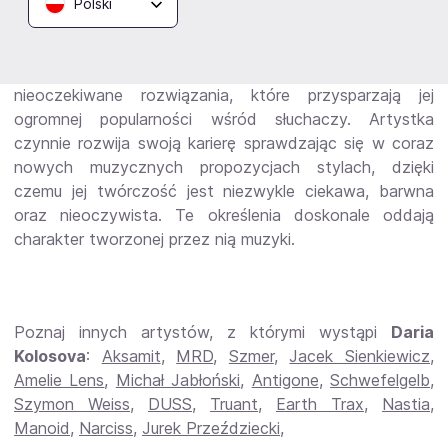
Polski
elektroniczną, hardcore, breakbeat i nie tylko, co jest
niezwykle odważną i energetyczną propozycją. Dzięki
temu wszystkie jej występy są niezwykle bogate w
nieoczekiwane rozwiązania, które przysparzają jej
ogromnej popularności wśród słuchaczy. Artystka
czynnie rozwija swoją karierę sprawdzając się w coraz
nowych muzycznych propozycjach stylach, dzięki
czemu jej twórczość jest niezwykle ciekawa, barwna
oraz nieoczywista. Te określenia doskonale oddają
charakter tworzonej przez nią muzyki.
Poznaj innych artystów, z którymi wystąpi
Daria
Kolosova
:
Aksamit
,
MRD
,
Szmer
,
Jacek Sienkiewicz
,
Amelie Lens
,
Michał Jabłoński
,
Antigone
,
Schwefelgelb
,
Szymon Weiss
,
DUSS
,
Truant
,
Earth Trax
,
Nastia
,
Manoid
,
Narciss
,
Jurek Przeździecki
,