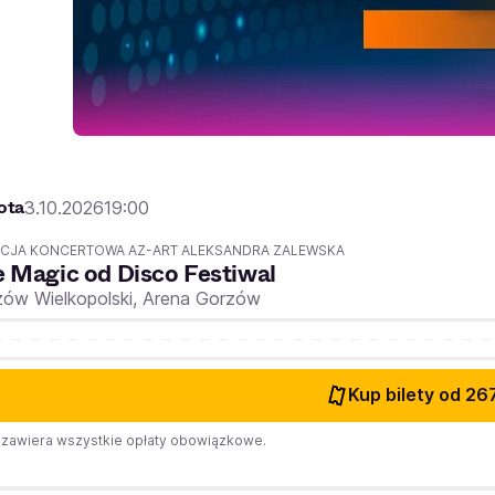
ota
3.10.2026
19:00
CJA KONCERTOWA AZ-ART ALEKSANDRA ZALEWSKA
 Magic od Disco Festiwal
ów Wielkopolski,
Arena Gorzów
Kup bilety
od 267
zawiera wszystkie opłaty obowiązkowe.