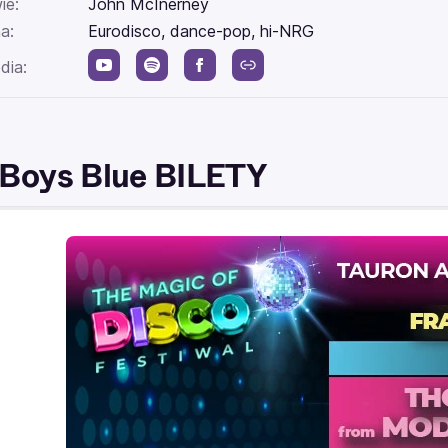
ie:
John McInerney
a:
Eurodisco, dance-pop, hi-NRG
dia:
Boys Blue BILETY