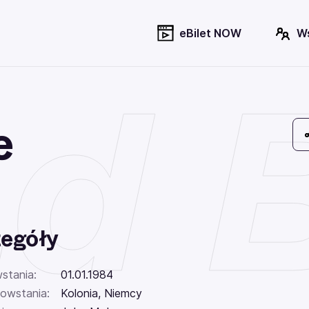
eBilet NOW
W
d 
e
egóły
stania:
01.01.1984
powstania:
Kolonia, Niemcy