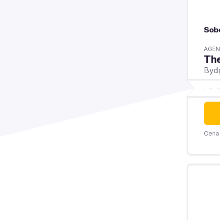
Sob
AGEN
The
Byd
Cena 