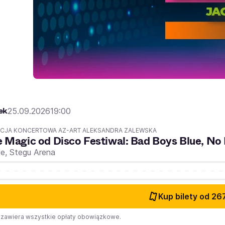
ek
25.09.2026
19:00
CJA KONCERTOWA AZ-ART ALEKSANDRA ZALEWSKA
 Magic od Disco Festiwal: Bad Boys Blue, No 
le,
Stegu Arena
Kup bilety
od 267
zawiera wszystkie opłaty obowiązkowe.