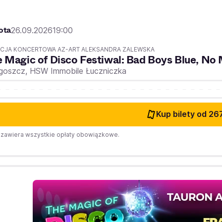
ota
26.09.2026
19:00
CJA KONCERTOWA AZ-ART ALEKSANDRA ZALEWSKA
 Magic of Disco Festiwal: Bad Boys Blue, No 
goszcz,
HSW Immobile Łuczniczka
Kup bilety
od 267
zawiera wszystkie opłaty obowiązkowe.