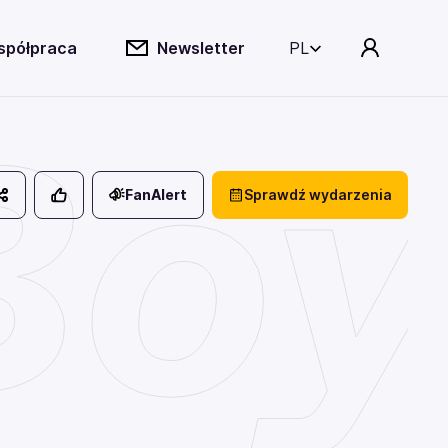
spółpraca
Newsletter
PL
Boy
FanAlert
Sprawdź wydarzenia