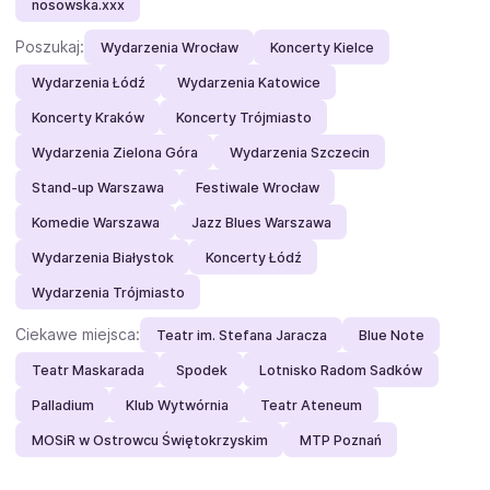
nosowska.xxx
Poszukaj:
Wydarzenia Wrocław
Koncerty Kielce
Wydarzenia Łódź
Wydarzenia Katowice
Koncerty Kraków
Koncerty Trójmiasto
Wydarzenia Zielona Góra
Wydarzenia Szczecin
Stand-up Warszawa
Festiwale Wrocław
Komedie Warszawa
Jazz Blues Warszawa
Wydarzenia Białystok
Koncerty Łódź
Wydarzenia Trójmiasto
Ciekawe miejsca:
Teatr im. Stefana Jaracza
Blue Note
Teatr Maskarada
Spodek
Lotnisko Radom Sadków
Palladium
Klub Wytwórnia
Teatr Ateneum
MOSiR w Ostrowcu Świętokrzyskim
MTP Poznań