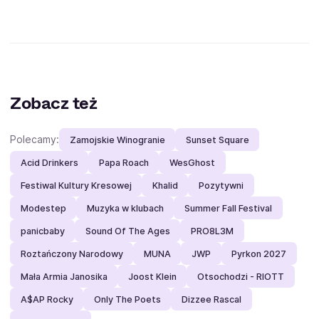
Zobacz też
Polecamy:
Zamojskie Winogranie
Sunset Square
Acid Drinkers
Papa Roach
WesGhost
Festiwal Kultury Kresowej
Khalid
Pozytywni
Modestep
Muzyka w klubach
Summer Fall Festival
panicbaby
Sound Of The Ages
PRO8L3M
Roztańczony Narodowy
MUNA
JWP
Pyrkon 2027
Mała Armia Janosika
Joost Klein
Otsochodzi - RIOTT
A$AP Rocky
Only The Poets
Dizzee Rascal