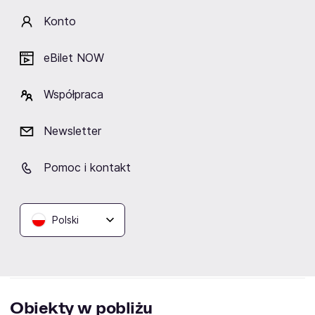
Klasyka Rocka przy świecach
Tarnów,
Sala Koncertowa Zespołu Szkół
Konto
Muzycznych w Tarnowie
eBilet NOW
Kup bilety
od 75,90 zł
Współpraca
Cena zawiera wszystkie opłaty obowiązkowe.
Newsletter
Pomoc i kontakt
Opis
Polski
Sala Koncertowa Zespołu Szkół Muzycznych w
Tarnowie
Obiekty w pobliżu