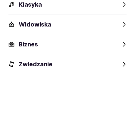
Klasyka
Widowiska
Biznes
Wydarzenia
Opis
Obiekty w pobliżu
Fani lubią t
Zwiedzanie
Wydarzenia
Aktualne
Wybrane dla Ciebie
Niedostępne w tym obiekcie