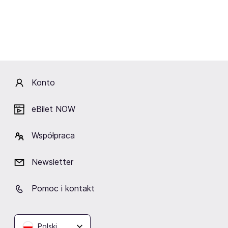
Fani lubią też
Konto
eBilet NOW
Współpraca
TAURON Arena Kraków
ERGO ARENA
Hala Spodek
Kraków
Gdańsk/Sopot
Katowice
Newsletter
Pomoc i kontakt
Zobacz też
Polski