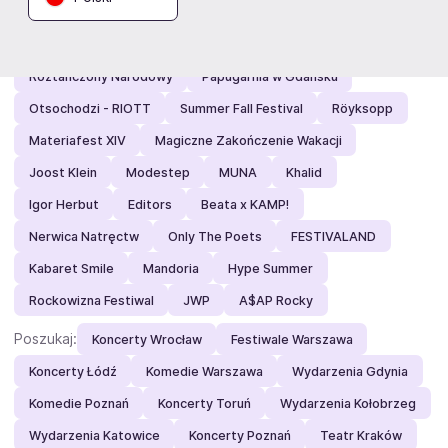
Polecamy:
Buena Vista
FAME 32
Roztańczony Narodowy
Papugarnia w Gdańsku
Otsochodzi - RIOTT
Summer Fall Festival
Röyksopp
Materiafest XIV
Magiczne Zakończenie Wakacji
Joost Klein
Modestep
MUNA
Khalid
Igor Herbut
Editors
Beata x KAMP!
Nerwica Natręctw
Only The Poets
FESTIVALAND
Kabaret Smile
Mandoria
Hype Summer
Rockowizna Festiwal
JWP
A$AP Rocky
Poszukaj:
Koncerty Wrocław
Festiwale Warszawa
Koncerty Łódź
Komedie Warszawa
Wydarzenia Gdynia
Komedie Poznań
Koncerty Toruń
Wydarzenia Kołobrzeg
Wydarzenia Katowice
Koncerty Poznań
Teatr Kraków