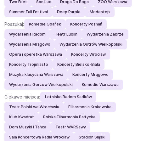
Two Feet
Son Lux
Droga Do Boga
ZOO Warszawa
Summer Fall Festival
Deep Purple
Modestep
Poszukaj:
Komedie Gdańsk
Koncerty Poznań
Wydarzenia Radom
Teatr Lublin
Wydarzenia Zabrze
Wydarzenia Mrągowo
Wydarzenia Ostrów Wielkopolski
Opera i operetka Warszawa
Koncerty Wrocław
Koncerty Trójmiasto
Koncerty Bielsko-Biała
Muzyka klasyczna Warszawa
Koncerty Mrągowo
Wydarzenia Gorzow Wielkopolski
Komedie Warszawa
Ciekawe miejsca:
Lotnisko Radom Sadków
Teatr Polski we Wrocławiu
Filharmonia Krakowska
Klub Kwadrat
Polska Filharmonia Bałtycka
Dom Muzyki i Tańca
Teatr WARSawy
Sala Koncertowa Radia Wrocław
Stadion Śląski