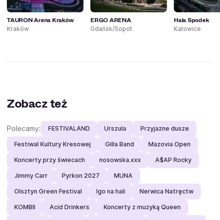
TAURON Arena Kraków
ERGO ARENA
Hala Spodek
Kraków
Gdańsk/Sopot
Katowice
Zobacz też
Polecamy:
FESTIVALAND
Urszula
Przyjazne dusze
Festiwal Kultury Kresowej
Gilla Band
Mazovia Open
Koncerty przy świecach
nosowska.xxx
A$AP Rocky
Jimmy Carr
Pyrkon 2027
MUNA
Olsztyn Green Festival
Igo na hali
Nerwica Natręctw
KOMBII
Acid Drinkers
Koncerty z muzyką Queen