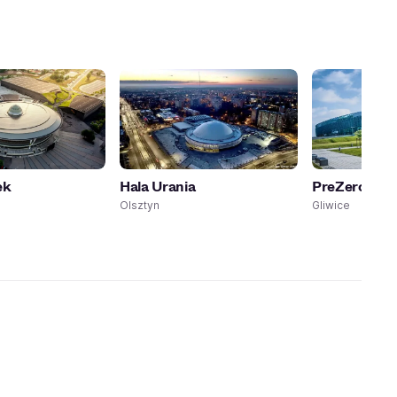
ek
Hala Urania
PreZero Are
Olsztyn
Gliwice