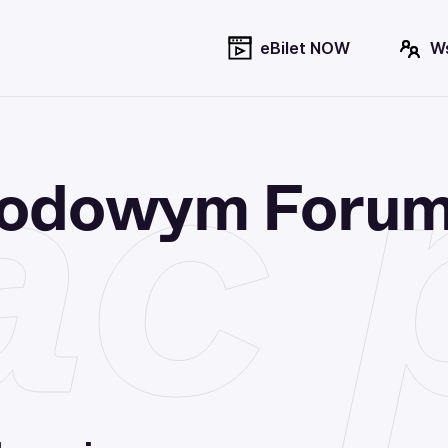
eBilet NOW
W
ac
arodowym Foru