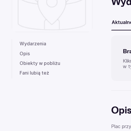
Wyd
Aktualn
Wydarzenia
Br
Opis
Kli
Obiekty w pobliżu
w t
Fani lubią też
Opi
Plac prz