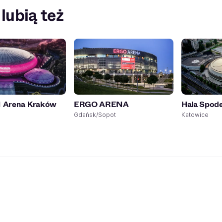
 lubią też
Arena Kraków
ERGO ARENA
Hala Spod
Gdańsk/Sopot
Katowice