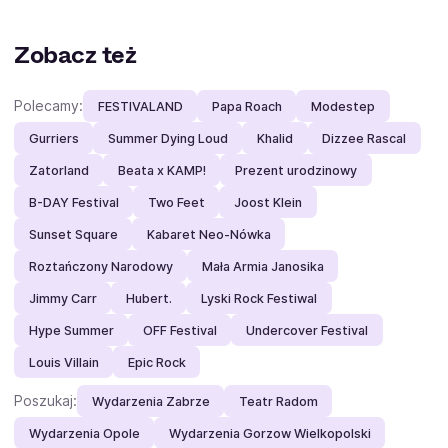
Zobacz też
Polecamy:
FESTIVALAND
Papa Roach
Modestep
Gurriers
Summer Dying Loud
Khalid
Dizzee Rascal
Zatorland
Beata x KAMP!
Prezent urodzinowy
B-DAY Festival
Two Feet
Joost Klein
Sunset Square
Kabaret Neo-Nówka
Roztańczony Narodowy
Mała Armia Janosika
Jimmy Carr
Hubert.
Lyski Rock Festiwal
Hype Summer
OFF Festival
Undercover Festival
Louis Villain
Epic Rock
Poszukaj:
Wydarzenia Zabrze
Teatr Radom
Wydarzenia Opole
Wydarzenia Gorzow Wielkopolski