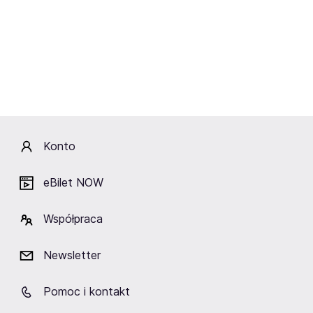
Weeknd – Klasycznie przy
świecach
Warszawa,
Muzeum Łazienki Królewskie
Kup bilety
od 128,90 zł
Cena zawiera wszystkie opłaty obowiązkowe.
Konto
eBilet NOW
Współpraca
Newsletter
Pomoc i kontakt