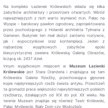
Na kompleks Łazienek Królewskich składa się kilka
zabytków architektury i przestrzeni otwartych. Wśród
najważniejszych z nich warto wymienić m.in. Pałac na
Wyspie – barokowy pawilon ogrodowy, zaprojektowana
przez pochodzącego z Holandii architekta Tylmana z
Gameren. Budynek ten miał służyć zarówno rozrywce,
jak i wypoczynkowi oraz kontemplacji. Jeden z
najbardziej wyjątkowych zabytków epoki
klasycystycznej zawiera Królewską Galerią Obrazów,
liczącą ok. 2437 dzieł.
Innym wyjątkowym miejscem w
Muzeum Łazienki
Królewskie
jest Stara Oranżeria i znajdująca się tam
Królewska Galeria Rzeźby, przechowująca gipsowe
kopie najsłynniejszych rzeźb świata antyku. Przestrzeń
ta gromadzi prace większości najwybitniejszych polskich
rzeźbiarzy, działających od XIX do poł. XX wieku. Na
terenie Muzeum znajduje się również Teatr Królewski,
Pałac Myślewcki, Biały Dom czy Wodozbiór.