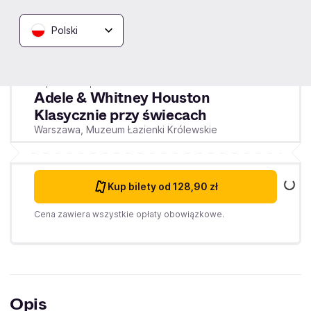
Polski
Niedziela
29.11.2026
19:00
Copernicus Spółka z o.o.
Adele & Whitney Houston
Klasycznie przy świecach
Warszawa,
Muzeum Łazienki Królewskie
Kup bilety
od 128,90 zł
Cena zawiera wszystkie opłaty obowiązkowe.
Opis