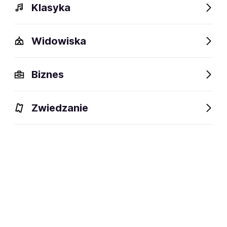
Klasyka
Widowiska
Biznes
Wydarzenia
Bilety
Opis
FAQ
Obiekty w pobliż
Zwiedzanie
Wydarzenia
Aktualne
Wybrane dla Ciebie
Niedostępne w tym obiekcie