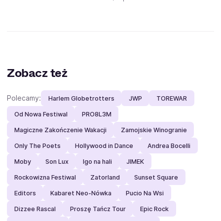
Zobacz też
Polecamy:
Harlem Globetrotters
JWP
TOREWAR
Od Nowa Festiwal
PRO8L3M
Magiczne Zakończenie Wakacji
Zamojskie Winogranie
Only The Poets
Hollywood in Dance
Andrea Bocelli
Moby
Son Lux
Igo na hali
JIMEK
Rockowizna Festiwal
Zatorland
Sunset Square
Editors
Kabaret Neo-Nówka
Pucio Na Wsi
Dizzee Rascal
Proszę Tańcz Tour
Epic Rock