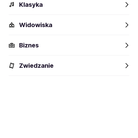
Klasyka
Widowiska
Opis
Wydarzenia
FAQ
Fani lubią też
Biznes
Zwiedzanie
Zapisz się na
Natasza Leśniak
Email
Zapisz się na FanAlert