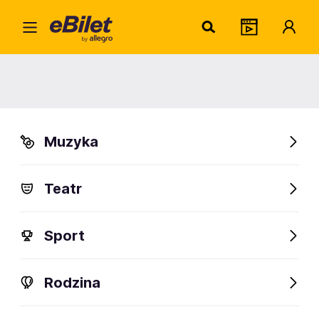
Natas
Home
Artysta
Natasza Leśniak
Natasza Leśniak
Muzyka
Sprawdź wydarzenia
Teatr
FanAlert
Sport
Rodzina