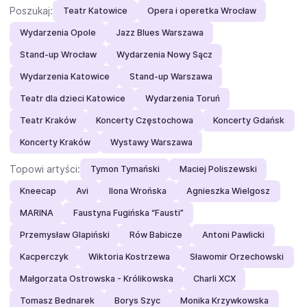
Poszukaj:
Teatr Katowice
Opera i operetka Wrocław
Wydarzenia Opole
Jazz Blues Warszawa
Stand-up Wrocław
Wydarzenia Nowy Sącz
Wydarzenia Katowice
Stand-up Warszawa
Teatr dla dzieci Katowice
Wydarzenia Toruń
Teatr Kraków
Koncerty Częstochowa
Koncerty Gdańsk
Koncerty Kraków
Wystawy Warszawa
Topowi artyści:
Tymon Tymański
Maciej Poliszewski
Kneecap
Avi
Ilona Wrońska
Agnieszka Wielgosz
MARINA
Faustyna Fugińska “Fausti”
Przemysław Glapiński
Rów Babicze
Antoni Pawlicki
Kacperczyk
Wiktoria Kostrzewa
Sławomir Orzechowski
Małgorzata Ostrowska - Królikowska
Charli XCX
Tomasz Bednarek
Borys Szyc
Monika Krzywkowska