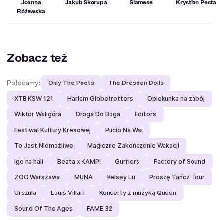
Joanna
Jakub Skorupa
Siamese
Krystian Pesta
Różewska
Zobacz też
Polecamy:
Only The Poets
The Dresden Dolls
XTB KSW 121
Harlem Globetrotters
Opiekunka na zabój
Wiktor Waligóra
Droga Do Boga
Editors
Festiwal Kultury Kresowej
Pucio Na Wsi
To Jest Niemożliwe
Magiczne Zakończenie Wakacji
Igo na hali
Beata x KAMP!
Gurriers
Factory of Sound
ZOO Warszawa
MUNA
Kelsey Lu
Proszę Tańcz Tour
Urszula
Louis Villain
Koncerty z muzyką Queen
Sound Of The Ages
FAME 32