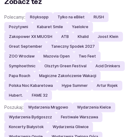
Zobacz też
Polecamy:
Röyksopp
Tylko na eBilet
RUSH
Pozytywni
Kabaret Smile
Yaelokre
Zakopower XX MIUOSH
ATB
Khalid
Joost Klein
Great September
Taneczny Spodek 2027
ZOO Wrocław
Mazovia Open
Two Feet
Symphoethnic
Olsztyn Green Festival
Acid Drinkers
Papa Roach
Magiczne Zakończenie Wakacji
Polska Noc Kabaretowa
Hype Summer
Artur Rojek
Hubert.
FAME 32
Poszukaj:
Wydarzenia Mrągowo
Wydarzenia Kielce
Wydarzenia Bydgoszcz
Festiwale Warszawa
Koncerty Białystok
Wydarzenia Gliwice
Wydarzenia Opole
Wydarzenia Zielona Góra