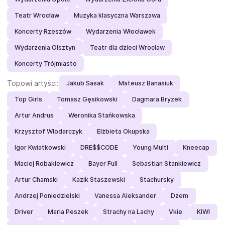
Teatr Wrocław
Muzyka klasyczna Warszawa
Koncerty Rzeszów
Wydarzenia Włocławek
Wydarzenia Olsztyn
Teatr dla dzieci Wrocław
Koncerty Trójmiasto
Topowi artyści:
Jakub Sasak
Mateusz Banasiuk
Top Girls
Tomasz Gęsikowski
Dagmara Bryzek
Artur Andrus
Weronika Stańkowska
Krzysztof Włodarczyk
Elżbieta Okupska
Igor Kwiatkowski
DRE$$CODE
Young Multi
Kneecap
Maciej Robakiewicz
Bayer Full
Sebastian Stankiewicz
Artur Chamski
Kazik Staszewski
Stachursky
Andrzej Poniedzielski
Vanessa Aleksander
Dżem
Driver
Maria Peszek
Strachy na Lachy
Vkie
KIWI