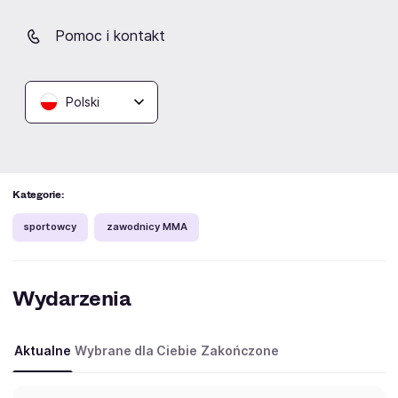
Wielokrotnie docenili to współpracujący z nim
Pomoc i kontakt
przedstawiciele federacji
MMA
, ponieważ Piotr może
się pochwalić m.in.
dwoma bonusami za nokaut
wieczoru dla federacji FEN (w walce z Marcinem
Polski
Filipczakiem i Kamilem Wojciechowskim) oraz
bonusem za walkę wieczoru na gali FEN 37 we
Wrocławiu (pojedynek z Krystianem Bielskim).
Kategorie:
sportowcy
zawodnicy MMA
Wydarzenia
Aktualne
Wybrane dla Ciebie
Zakończone