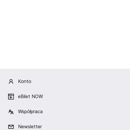
Marcinem Naruszczką
,
Marcinem Filipczakiem,
Kamilem Wojciechowskim
.
Podczas gali FEN 40 w Ostródzie (2022 rok) zdobył
pas mistrzowski w wadze średniej, który później
dwa razy obronił.
Transfer do KSW
Piotr z miejsca stał się jednym z najbardziej
rozpoznawalnych i najmocniejszych zawodników wagi
Konto
średniej, co poskutkowało podpisaniem kontraktu z
KSW
. Qbear
jest znany ze swojego ofensywnego
eBilet NOW
stylu walki i niesamowitej charyzmy
. Szybko stara się
wywrzeć na rywalu presję i doprowadzić do
Współpraca
ekspresowego zakończenia pojedynku. Dzięki temu ma
na swoim koncie wiele nokautów (KO) i technicznych
Newsletter
nokautów (TKO).