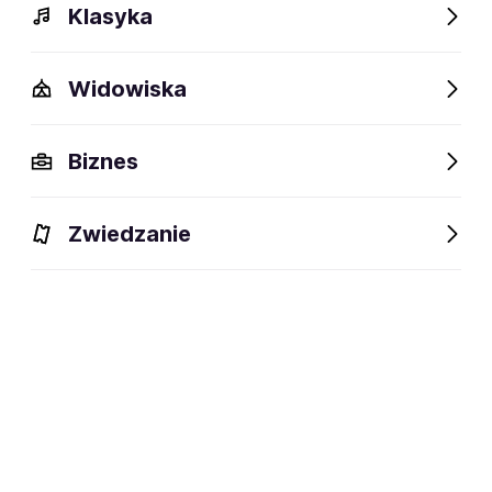
Klasyka
Widowiska
Szczegóły
Opis
Wydarzenia
FAQ
Fani lubią też
Biznes
Szczegóły
Zwiedzanie
37 lat
wiek:
24.10.1988
data urodzenia:
Oborniki
miejsce urodzenia:
MMA
dyscyplina:
social media: