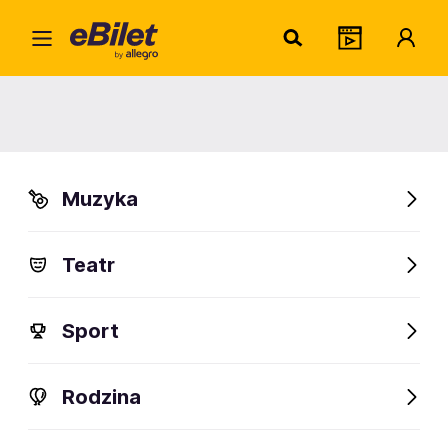
Piotr
Home
Artysta
Piotr Kuberski
Piotr Kuberski
Muzyka
Sprawdź wydarzenia
Teatr
FanAlert
Sport
Rodzina