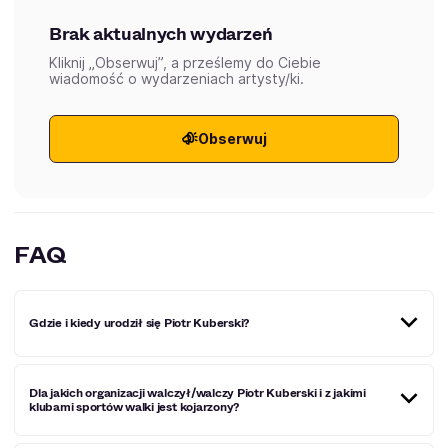
Brak aktualnych wydarzeń
Kliknij „Obserwuj”, a prześlemy do Ciebie
wiadomość o wydarzeniach artysty/ki.
Obserwuj
FAQ
Gdzie i kiedy urodził się Piotr Kuberski?
Piotr Kuberski to jeden z najbardziej znanych polskich
Dla jakich organizacji walczył/walczy Piotr Kuberski i z jakimi
zawodników MMA w wadze średniej. Urodzony 24
klubami sportów walki jest kojarzony?
października 1988 roku w Obornikach.