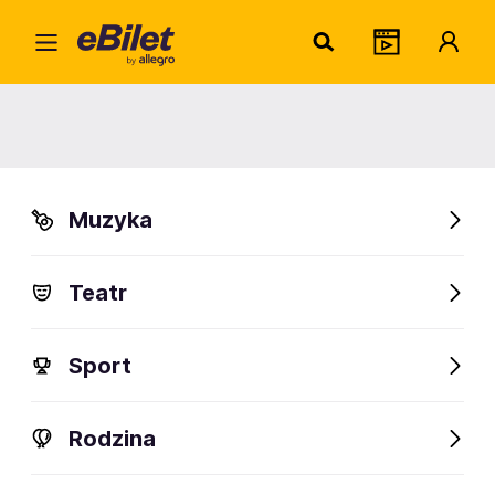
Macie
Home
Artysta
Maciej Zakrzewski
Maciej Zakrzewski
Muzyka
Sprawdź wydarzenia
Teatr
FanAlert
Sport
Rodzina