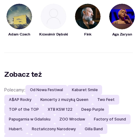
kompozytorskiego „New Hansa Organ Book” 2024.
„Inspiration: Hope” (2024, z Mateuszem Kowalskim).
Adam Czech
Krzesimir Dębski
Fink
Aga Zaryan
Zobacz też
Polecamy:
Od Nowa Festiwal
Kabaret Smile
A$AP Rocky
Koncerty z muzyką Queen
Two Feet
TOP of the TOP
XTB KSW 122
Deep Purple
Papugarnia w Gdańsku
ZOO Wrocław
Factory of Sound
Hubert.
Roztańczony Narodowy
Gilla Band