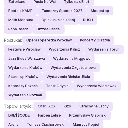
Zatorland
Pucio Na Wsi
Tylko na eBilet
Beata x KAMP!
Taneczny Spodek 2027
Modestep
Malik Montana
Opiekunka na zabój
RUSH
Papa Roach
Dizzee Rascal
Poszukaj:
Opera i operetka Wrocław
Koncerty Olsztyn
Festiwale Wrocław
Wydarzenia Kalisz
Wydarzenia Toruń
Jazz Blues Warszawa
Wydarzenia Mrągowo
Wydarzenia Kraków
Wydarzenia Częstochowa
Stand-up Kraków
Wydarzenia Bielsko-Biała
Kabarety Poznań
Teatr Gdynia
Wydarzenia Włocławek
Wydarzenia Poznań
Topowi artyści:
Charli XCX
Kizo
Strachy na Lachy
DRE$$CODE
Farben Lehre
Przemysław Glapiński
Arena
Tomasz Ciachorowski
Maurycy Popiel