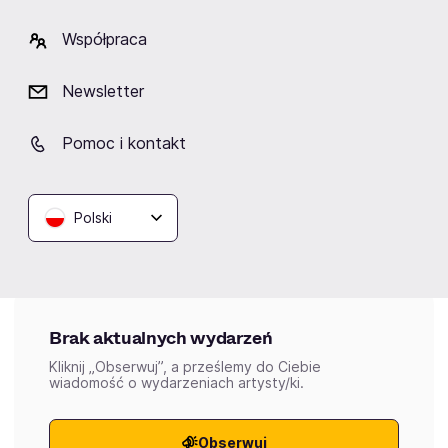
Kategorie:
Współpraca
muzyka polska
kompozytorzy
Newsletter
Pomoc i kontakt
Wydarzenia
Polski
Aktualne
Wybrane dla Ciebie
Zakończone
Brak aktualnych wydarzeń
Kliknij „Obserwuj”, a prześlemy do Ciebie
wiadomość o wydarzeniach artysty/ki.
Obserwuj