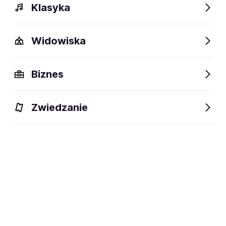
Klasyka
Widowiska
Szczegóły
Opis
Wydarzenia
FAQ
Fani lubią też
Biznes
Szczegóły
Zwiedzanie
Kompozytor i organista - muzyka
dyscyplina:
poważna, instrumentalna oraz
współczesna
social media:
Zapisz się na